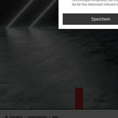
Technologien eingesetzt, die v
die für Ihre Interessen relevant s
Speichern
Tesla
Jetzt Termin 
Startseite
Unternehmen
Blog