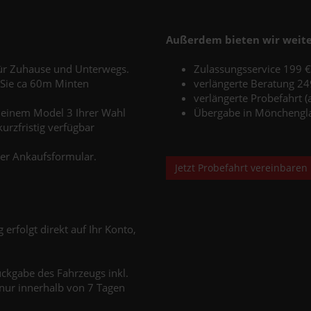
Außerdem bieten wir weite
ür Zuhause und Unterwegs.
Zulassungsservice 199 €
n Sie ca 60m Minten
verlängerte Beratung 24
verlängerte Probefahrt (
 einem Model 3 Ihrer Wahl
Übergabe in Mönchengla
kurzfristig verfügbar
er Ankaufsformular.
Jetzt Probefahrt vereinbaren
rfolgt direkt auf Ihr Konto,
ckgabe des Fahrzeugs inkl.
 nur innerhalb von 7 Tagen