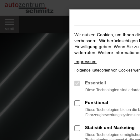
Zum
Hauptinhalt
springen
MENÜ
Wir nutzen Cookies, um Ihnen d
verbessern. Wir berücksichtigen 
Einwilligung geben. Wenn Sie zu 
widerrufen. Weitere Information
Impressum
Folgende Kategorien von Cookies werd
Essentiell
Diese Technologien sind erforde
Funktional
Diese Technologien bieten die b
Fahrzeugbewertungssystem und w
Statistik und Marketing
Diese Technologien ermöglichen