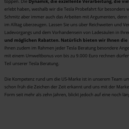
toppen. Die
Dynamik, die exzellente Verarbeitung, die vi
erlebt haben, weshalb wir die Tesla Probefahrt für besonders 
Schmitz aber immer auch das Arbeiten mit Argumenten, denn sc
im Alltag überzeugen. Lassen Sie uns über Reichweiten und Ver
Ladevorgangs und dem Vorhandensein von Ladesäulen in Ihr
und möglichen Rabatten. Natürlich bieten wir Ihnen die
Ihnen zudem im Rahmen jeder Tesla Beratung besondere Angebo
mit einem Umweltbonus von bis zu 9.000 Euro rechnen dürfen? 
Teil unserer Tesla Beratung.
Die Kompetenz rund um die US-Marke ist in unserem Team u
schon früh die Zeichen der Zeit erkannt und uns mit der Marke 
Form seit mehr als zehn Jahren, blickt jedoch auf eine noch län