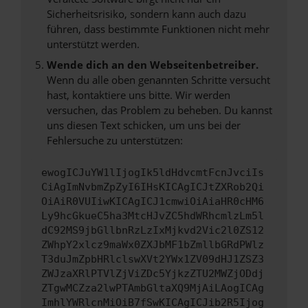
Sicherheitsrisiko, sondern kann auch dazu
führen, dass bestimmte Funktionen nicht mehr
unterstützt werden.
Wende dich an den Webseitenbetreiber.
Wenn du alle oben genannten Schritte versucht
hast, kontaktiere uns bitte. Wir werden
versuchen, das Problem zu beheben. Du kannst
uns diesen Text schicken, um uns bei der
Fehlersuche zu unterstützen:
ewogICJuYW1lIjogIk5ldHdvcmtFcnJvciIs
CiAgImNvbmZpZyI6IHsKICAgICJtZXRob2Qi
OiAiR0VUIiwKICAgICJ1cmwiOiAiaHR0cHM6
Ly9hcGkueC5ha3MtcHJvZC5hdWRhcmlzLm5l
dC92MS9jbGllbnRzLzIxMjkvd2Vic2l0ZS12
ZWhpY2xlcz9maWx0ZXJbMF1bZmllbGRdPWlz
T3duJmZpbHRlclswXVt2YWx1ZV09dHJ1ZSZ3
ZWJzaXRlPTVlZjViZDc5YjkzZTU2MWZjODdj
ZTgwMCZza2lwPTAmbGltaXQ9MjAiLAogICAg
ImhlYWRlcnMiOiB7fSwKICAgICJib2R5Ijog