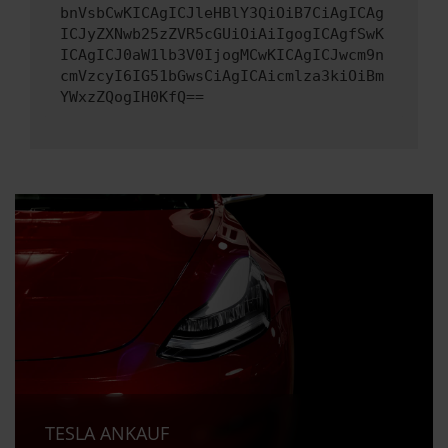
bnVsbCwKICAgICJleHBlY3QiOiB7CiAgICAg
ICJyZXNwb25zZVR5cGUiOiAiIgogICAgfSwK
ICAgICJ0aW1lb3V0IjogMCwKICAgICJwcm9n
cmVzcyI6IG51bGwsCiAgICAicmlza3kiOiBm
YWxzZQogIH0KfQ==
TESLA ANKAUF