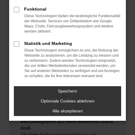
Beim Laden ist ein Fehler aufgetreten.
Hier sind ein paar Tipps, die dir helfen können:
Funktional
Diese Technologien bieten die bestmögliche Funktionalität
Überprüfe deine Firewall und deine
der Webseite. Services von Drittanbietern wie Google
Maps, Chats, Fahrzeugbewertungssystem und weitere
Internetverbindung.
werden aktiviert.
Laden andere Webseiten, zum Beispiel deine
Suchmaschine?
Statistik und Marketing
Prüfe deine Browsererweiterungen.
Diese Technologien ermöglichen es uns, die Nutzung der
Webseite zu analysieren, um die Leistung zu messen und
Manche Erweiterungen, wie Werbeblocker,
zu verbessern. Zudem werden Technologien eingesetzt,
können das Laden bestimmter Seiten
die von dritten Werbetreibenden verwendet werden, um
verhindern. Funktioniert die Seite in einem
Sie auf anderen Webseiten zu verfolgen und um Anzeigen
zu schalten, die für Ihre Interessen relevant sind.
anderen Browser oder in einem privaten
Fenster?
Speichern
Starte dein Gerät neu.
Das kann manchmal helfen, vorübergehende
Optionale Cookies ablehnen
Probleme zu beheben.
Alle akzeptieren
Stelle sicher, dass dein Browser und dein
Betriebssystem auf dem neuesten Stand
sind.
Veraltete Software birgt nicht nur ein