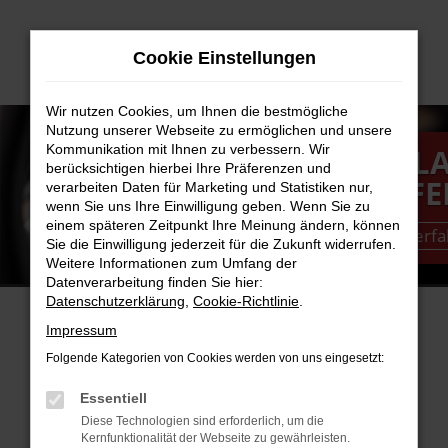
Zum
Hauptinhalt
Cookie Einstellungen
springen
Wir nutzen Cookies, um Ihnen die bestmögliche
Nutzung unserer Webseite zu ermöglichen und unsere
TESLA
TESL
Kommunikation mit Ihnen zu verbessern. Wir
berücksichtigen hierbei Ihre Präferenzen und
VERKAUFEN
KAUFE
verarbeiten Daten für Marketing und Statistiken nur,
wenn Sie uns Ihre Einwilligung geben. Wenn Sie zu
einem späteren Zeitpunkt Ihre Meinung ändern, können
Jetzt mehr erfahren
Jetzt mehr erf
Sie die Einwilligung jederzeit für die Zukunft widerrufen.
Weitere Informationen zum Umfang der
Datenverarbeitung finden Sie hier:
Datenschutzerklärung
,
Cookie-Richtlinie
.
Impressum
AKTUELLE NEUZUGÄNGE
Folgende Kategorien von Cookies werden von uns eingesetzt:
Essentiell
FEHLER: NETWORK ERROR
Diese Technologien sind erforderlich, um die
Kernfunktionalität der Webseite zu gewährleisten.