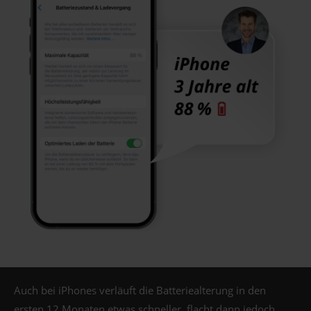
Auch bei iPhones verläuft die Batteriealterung in den
ersten 12 Monaten etwas schneller, flacht dann jedoch