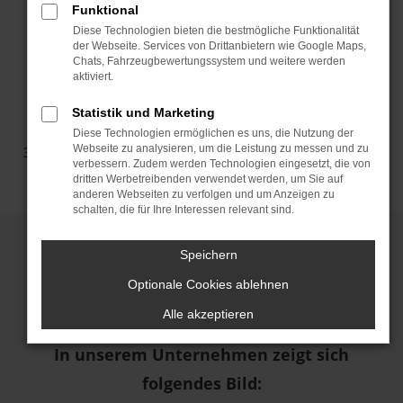
Funktional
TESLA-BATTERIEN SIND
Diese Technologien bieten die bestmögliche Funktionalität
BEEINDRUCKEND & LANGLEBIG
der Webseite. Services von Drittanbietern wie Google Maps,
Chats, Fahrzeugbewertungssystem und weitere werden
aktiviert.
Laut dem **2023 Tesla Impact Report** beträgt der
Statistik und Marketing
Kapazitätsverlust bei einem Long Range Modell nach
Diese Technologien ermöglichen es uns, die Nutzung der
Webseite zu analysieren, um die Leistung zu messen und zu
320.000 Kilometern nur etwa 15 %. Diese Daten stimmen
verbessern. Zudem werden Technologien eingesetzt, die von
auch mit unseren eigenen Erfahrungen überein.
dritten Werbetreibenden verwendet werden, um Sie auf
anderen Webseiten zu verfolgen und um Anzeigen zu
schalten, die für Ihre Interessen relevant sind.
Ein Vergleich, der das Thema
Speichern
Batteriedegradation verständlich macht,
Optionale Cookies ablehnen
ist das Beispiel eines Smartphones.
Alle akzeptieren
In unserem Unternehmen zeigt sich
folgendes Bild: