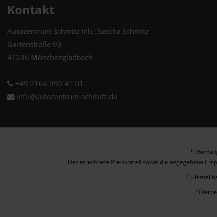
Kontakt
Autozentrum Schmitz Inh.: Sascha Schmitz
Gartenstraße 93
41236 Mönchengladbach
+49 2166 990 41 01
info@autozentrum-schmitz.de
Ehemalig
1
Der errechnete Preisvorteil sowie die angegebene Ersp
2
Hierbei h
3
Hierbe