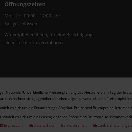
Öffnungszeiten
Mo. - Fr.: 09:00 - 17:00 Uhr
Sa.: geschlossen
Wir empfehlen Ihnen, für eine Besichtigung
einen Termin zu vereinbaren.
er Neupreis (Unverbindliche Preisempfehlung des Herstellers am Tag der Erstz
arnis errechnet sich gegenüber der ehemaligen unverbindlichen Preisempfehlun
andelt es sich um ein Finanzierungs-Angebot. Preise sind Bruttopreise. Irrtümer 
i handelt es sich um ein Leasing-Angebot. Preise sind Bruttopreise. Irrtümer vor
Impressum
Datenschutz
Barrierefreiheit
Cookie Einstellungen