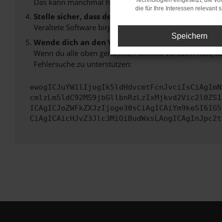
Technologien eingesetzt, die v
Das kann manchmal helfen, vorübergehende Probleme
die für Ihre Interessen relevant s
Stelle sicher, dass dein Browser und dein Betrie
Veraltete Software birgt nicht nur ein Sicherheitsrisi
Speichern
Wende dich an den Webseitenbetreiber.
Wenn du alle oben genannten Schritte versucht hast, k
Fehlersuche zu unterstützen:
ewogICJuYW1lIjogIk5ldHdvcmtFcnJvciIsCiAgImN
cmlzLm5ldC92MS9jbGllbnRzLzIxMjkvd2Vic2l0ZS1
ICAgICJoZWFkZXJzIjoge30sCiAgICAiYm9keSI6IG5
CiAgICAicHJvZ3Jlc3MiOiBudWxsLAogICAgInJpc2t