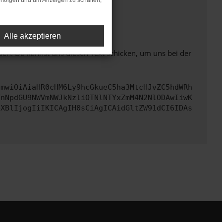
rfolgen und um Anzeigen zu schalten,
ht mehr unterstützt werden.
Alle akzeptieren
ben. Du kannst uns diesen Text schicken, um uns bei der
cmwiOiAiaHR0cHM6Ly9hcGkueC5ha3MtcHJvZC5hdWRh
YnNpdGU9NWVmNWJkNzliOTNlNTYxZmM4N2NlODAwIiwK
eXBlIjogIiIKICAgIH0sCiAgICAidGltZW91dCI6IDAs