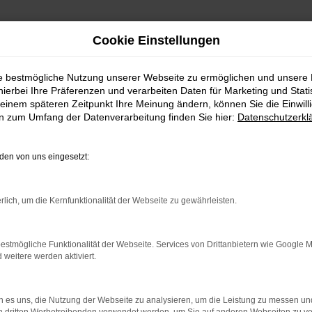
Cookie Einstellungen
ie bestmögliche Nutzung unserer Webseite zu ermöglichen und unsere
hierbei Ihre Präferenzen und verarbeiten Daten für Marketing und Stati
einem späteren Zeitpunkt Ihre Meinung ändern, können Sie die Einwillig
en zum Umfang der Datenverarbeitung finden Sie hier:
Datenschutzerkl
en von uns eingesetzt:
rlich, um die Kernfunktionalität der Webseite zu gewährleisten.
indung.
hine?
estmögliche Funktionalität der Webseite. Services von Drittanbietern wie Google 
eitere werden aktiviert.
aden bestimmter Seiten verhindern. Funktioniert die Seite in e
 es uns, die Nutzung der Webseite zu analysieren, um die Leistung zu messen u