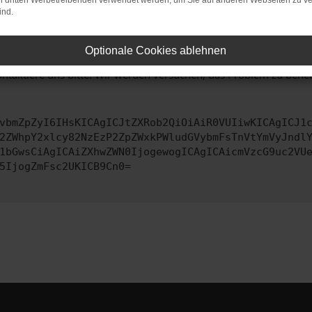
on dritten Werbetreibenden verwendet werden, um Sie auf anderen Webseiten zu ve
 zu beheben.
ind.
bssystem auf dem neuesten Stand sind.
ko, sondern kann auch dazu führen, dass bestimmte Funktionen nic
Optionale Cookies ablehnen
ontaktiere uns bitte. Wir werden versuchen, das Problem zu behe
vbmZpZyI6IHsKICAgICJtZXRob2QiOiAiR0VUIiwKICAgICJ1
2ZWhpY2xlcy82NzEzP2ZpZWxkPWludGVybmFsTnVtYmVyJndl
1bGwsCiAgICAiZXhwZWN0IjogewogICAgICAicmVzcG9uc2VU
5IjogZmFsc2UKICB9Cn0=