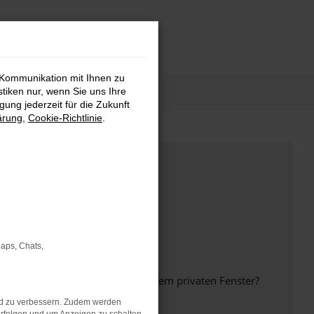
 Kommunikation mit Ihnen zu
stiken nur, wenn Sie uns Ihre
ung jederzeit für die Zukunft
ärung
,
Cookie-Richtlinie
.
Maps, Chats,
inem anderen Browser oder in einem privaten Fenster?
nd zu verbessern. Zudem werden