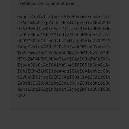
Fehlersuche zu unterstützen:
ewogICJuYW1lIjogIk5ldHdvcmtFcnJvciIs
CiAgImNvbmZpZyI6IHsKICAgICJtZXRob2Qi
OiAiR0VUIiwKICAgICJ1cmwiOiAiaHR0cHM6
Ly9hcGkueC5ha3MtcHJvZC5hdWRhcmlzLm5l
dC92MS9jbGllbnRzLzIxMjkvd2Vic2l0ZS12
ZWhpY2xlcy82NzM3P2ZpZWxkPWludGVybmFs
TnVtYmVyJndlYnNpdGU9NWVmNWJkNzliOTNl
NTYxZmM4N2NlODAwIiwKICAgICJoZWFkZXJz
Ijoge30sCiAgICAiYm9keSI6IG51bGwsCiAg
ICAiZXhwZWN0IjogewogICAgICAicmVzcG9u
c2VUeXBlIjogIiIKICAgIH0sCiAgICAidGlt
ZW91dCI6IDAsCiAgICAicHJvZ3Jlc3MiOiBu
dWxsLAogICAgInJpc2t5IjogZmFsc2UKICB9
Cn0=