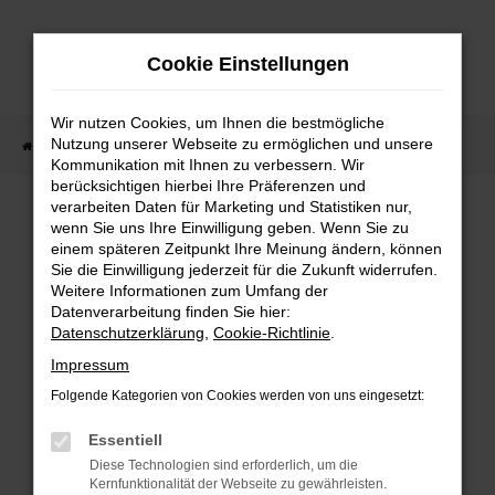
Zum
Hauptinhalt
Cookie Einstellungen
springen
Wir nutzen Cookies, um Ihnen die bestmögliche
Nutzung unserer Webseite zu ermöglichen und unsere
Startseite
Tesla kaufen
Kommunikation mit Ihnen zu verbessern. Wir
berücksichtigen hierbei Ihre Präferenzen und
verarbeiten Daten für Marketing und Statistiken nur,
wenn Sie uns Ihre Einwilligung geben. Wenn Sie zu
FEHLER: NETWORK ERROR
einem späteren Zeitpunkt Ihre Meinung ändern, können
Sie die Einwilligung jederzeit für die Zukunft widerrufen.
Beim Laden ist ein Fehler aufgetreten.
Weitere Informationen zum Umfang der
Datenverarbeitung finden Sie hier:
Hier sind ein paar Tipps, die dir helfen können:
Datenschutzerklärung
,
Cookie-Richtlinie
.
Überprüfe deine Firewall und deine
Impressum
Internetverbindung.
Folgende Kategorien von Cookies werden von uns eingesetzt:
Laden andere Webseiten, zum Beispiel deine
Suchmaschine?
Essentiell
Prüfe deine Browsererweiterungen.
Diese Technologien sind erforderlich, um die
Kernfunktionalität der Webseite zu gewährleisten.
Manche Erweiterungen, wie Werbeblocker,