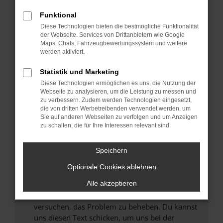
können das Laden bestimmter Seiten
Funktional
verhindern. Funktioniert die Seite in einem
Diese Technologien bieten die bestmögliche Funktionalität
anderen Browser oder in einem privaten
der Webseite. Services von Drittanbietern wie Google
Fenster?
Maps, Chats, Fahrzeugbewertungssystem und weitere
werden aktiviert.
Starte dein Gerät neu.
Das kann manchmal helfen, vorübergehende
Statistik und Marketing
Probleme zu beheben.
Diese Technologien ermöglichen es uns, die Nutzung der
Stelle sicher, dass dein Browser und dein
Webseite zu analysieren, um die Leistung zu messen und
zu verbessern. Zudem werden Technologien eingesetzt,
Betriebssystem auf dem neuesten Stand
die von dritten Werbetreibenden verwendet werden, um
sind.
Sie auf anderen Webseiten zu verfolgen und um Anzeigen
Veraltete Software birgt nicht nur ein
zu schalten, die für Ihre Interessen relevant sind.
Sicherheitsrisiko, sondern kann auch dazu
führen, dass bestimmte Funktionen nicht mehr
Speichern
unterstützt werden.
Optionale Cookies ablehnen
Wende dich an den Webseitenbetreiber.
Alle akzeptieren
Wenn du alle oben genannten Schritte versucht
hast, kontaktiere uns bitte. Wir werden
versuchen, das Problem zu beheben. Du kannst
uns diesen Text schicken, um uns bei der