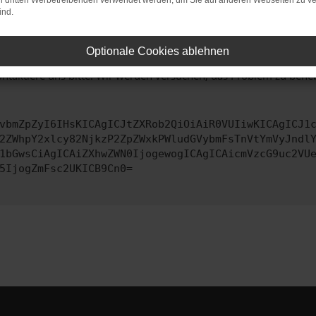
on dritten Werbetreibenden verwendet werden, um Sie auf anderen Webseiten zu ve
 zu beheben.
ind.
bssystem auf dem neuesten Stand sind.
ko, sondern kann auch dazu führen, dass bestimmte Funktionen nic
Optionale Cookies ablehnen
ontaktiere uns bitte. Wir werden versuchen, das Problem zu behe
vbmZpZyI6IHsKICAgICJtZXRob2QiOiAiR0VUIiwKICAgICJ1
2ZWhpY2xlcy82NjkzP2ZpZWxkPWludGVybmFsTnVtYmVyJndl
1bGwsCiAgICAiZXhwZWN0IjogewogICAgICAicmVzcG9uc2VU
5IjogZmFsc2UKICB9Cn0=