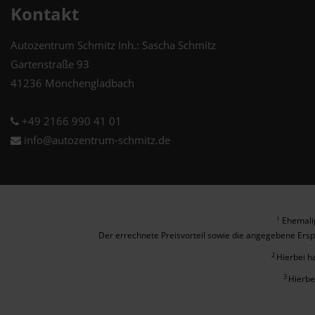
Kontakt
Autozentrum Schmitz Inh.: Sascha Schmitz
Gartenstraße 93
41236 Mönchengladbach
+49 2166 990 41 01
info@autozentrum-schmitz.de
Ehemalig
1
Der errechnete Preisvorteil sowie die angegebene Ersp
2
Hierbei h
3
Hierbe