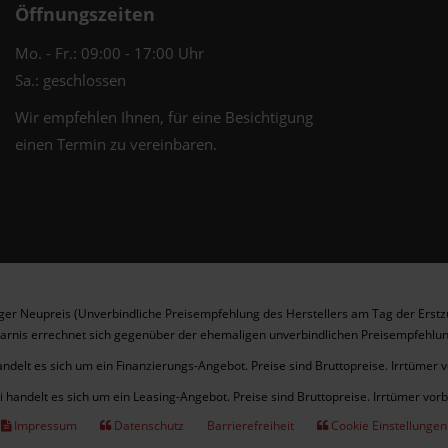
Öffnungszeiten
Mo. - Fr.: 09:00 - 17:00 Uhr
Sa.: geschlossen
Wir empfehlen Ihnen, für eine Besichtigung
einen Termin zu vereinbaren.
er Neupreis (Unverbindliche Preisempfehlung des Herstellers am Tag der Erstz
arnis errechnet sich gegenüber der ehemaligen unverbindlichen Preisempfehlun
andelt es sich um ein Finanzierungs-Angebot. Preise sind Bruttopreise. Irrtümer 
i handelt es sich um ein Leasing-Angebot. Preise sind Bruttopreise. Irrtümer vor
Impressum
Datenschutz
Barrierefreiheit
Cookie Einstellungen