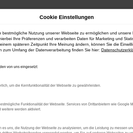
Cookie Einstellungen
ie bestmögliche Nutzung unserer Webseite zu ermöglichen und unsere
hierbei Ihre Präferenzen und verarbeiten Daten für Marketing und Stati
einem späteren Zeitpunkt Ihre Meinung ändern, können Sie die Einwillig
en zum Umfang der Datenverarbeitung finden Sie hier:
Datenschutzerkl
en von uns eingesetzt:
rlich, um die Kernfunktionalität der Webseite zu gewährleisten.
indung.
hine?
estmögliche Funktionalität der Webseite. Services von Drittanbietern wie Google 
eitere werden aktiviert.
aden bestimmter Seiten verhindern. Funktioniert die Seite in e
 es uns, die Nutzung der Webseite zu analysieren, um die Leistung zu messen u