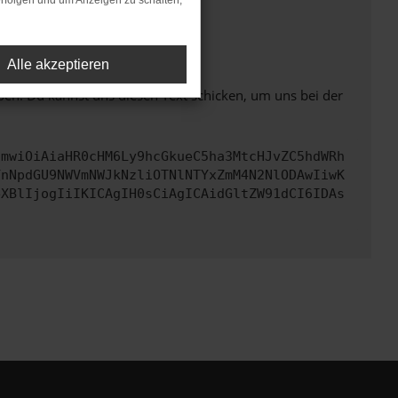
rfolgen und um Anzeigen zu schalten,
ht mehr unterstützt werden.
Alle akzeptieren
ben. Du kannst uns diesen Text schicken, um uns bei der
cmwiOiAiaHR0cHM6Ly9hcGkueC5ha3MtcHJvZC5hdWRh
YnNpdGU9NWVmNWJkNzliOTNlNTYxZmM4N2NlODAwIiwK
eXBlIjogIiIKICAgIH0sCiAgICAidGltZW91dCI6IDAs