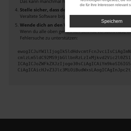
Technologien eingesetzt, die v
Das kann manchmal helfen, vorübergehende Probleme
die für Ihre Interessen relevant s
Stelle sicher, dass dein Browser und dein Betrie
Veraltete Software birgt nicht nur ein Sicherheitsrisi
Speichern
Wende dich an den Webseitenbetreiber.
Wenn du alle oben genannten Schritte versucht hast, k
Fehlersuche zu unterstützen:
ewogICJuYW1lIjogIk5ldHdvcmtFcnJvciIsCiAgImN
cmlzLm5ldC92MS9jbGllbnRzLzIxMjkvd2Vic2l0ZS1
ICAgICJoZWFkZXJzIjoge30sCiAgICAiYm9keSI6IG5
CiAgICAicHJvZ3Jlc3MiOiBudWxsLAogICAgInJpc2t