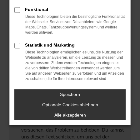
können das Laden bestimmter Seiten
Funktional
verhindern. Funktioniert die Seite in einem
Diese Technologien bieten die bestmögliche Funktionalität
anderen Browser oder in einem privaten
der Webseite. Services von Drittanbietern wie Google
Fenster?
Maps, Chats, Fahrzeugbewertungssystem und weitere
werden aktiviert.
Starte dein Gerät neu.
Das kann manchmal helfen, vorübergehende
Statistik und Marketing
Probleme zu beheben.
Diese Technologien ermöglichen es uns, die Nutzung der
Stelle sicher, dass dein Browser und dein
Webseite zu analysieren, um die Leistung zu messen und
zu verbessern. Zudem werden Technologien eingesetzt,
Betriebssystem auf dem neuesten Stand
die von dritten Werbetreibenden verwendet werden, um
sind.
Sie auf anderen Webseiten zu verfolgen und um Anzeigen
Veraltete Software birgt nicht nur ein
zu schalten, die für Ihre Interessen relevant sind.
Sicherheitsrisiko, sondern kann auch dazu
führen, dass bestimmte Funktionen nicht mehr
Speichern
unterstützt werden.
Optionale Cookies ablehnen
Wende dich an den Webseitenbetreiber.
Alle akzeptieren
Wenn du alle oben genannten Schritte versucht
hast, kontaktiere uns bitte. Wir werden
versuchen, das Problem zu beheben. Du kannst
uns diesen Text schicken, um uns bei der