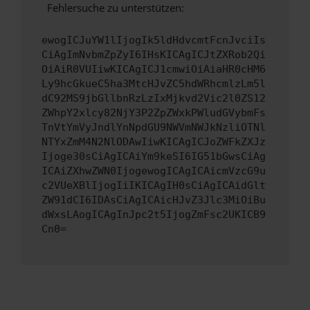
Fehlersuche zu unterstützen:
ewogICJuYW1lIjogIk5ldHdvcmtFcnJvciIs
CiAgImNvbmZpZyI6IHsKICAgICJtZXRob2Qi
OiAiR0VUIiwKICAgICJ1cmwiOiAiaHR0cHM6
Ly9hcGkueC5ha3MtcHJvZC5hdWRhcmlzLm5l
dC92MS9jbGllbnRzLzIxMjkvd2Vic2l0ZS12
ZWhpY2xlcy82NjY3P2ZpZWxkPWludGVybmFs
TnVtYmVyJndlYnNpdGU9NWVmNWJkNzliOTNl
NTYxZmM4N2NlODAwIiwKICAgICJoZWFkZXJz
Ijoge30sCiAgICAiYm9keSI6IG51bGwsCiAg
ICAiZXhwZWN0IjogewogICAgICAicmVzcG9u
c2VUeXBlIjogIiIKICAgIH0sCiAgICAidGlt
ZW91dCI6IDAsCiAgICAicHJvZ3Jlc3MiOiBu
dWxsLAogICAgInJpc2t5IjogZmFsc2UKICB9
Cn0=