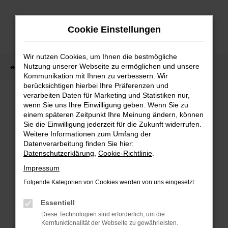
Zum
Hauptinhalt
Cookie Einstellungen
springen
Wir nutzen Cookies, um Ihnen die bestmögliche
Nutzung unserer Webseite zu ermöglichen und unsere
Startseite
Tesla kaufen
Kommunikation mit Ihnen zu verbessern. Wir
berücksichtigen hierbei Ihre Präferenzen und
verarbeiten Daten für Marketing und Statistiken nur,
wenn Sie uns Ihre Einwilligung geben. Wenn Sie zu
FEHLER: NETWORK ERROR
einem späteren Zeitpunkt Ihre Meinung ändern, können
Sie die Einwilligung jederzeit für die Zukunft widerrufen.
Beim Laden ist ein Fehler aufgetreten.
Weitere Informationen zum Umfang der
Datenverarbeitung finden Sie hier:
Hier sind ein paar Tipps, die dir helfen können:
Datenschutzerklärung
,
Cookie-Richtlinie
.
Überprüfe deine Firewall und deine
Impressum
Internetverbindung.
Folgende Kategorien von Cookies werden von uns eingesetzt:
Laden andere Webseiten, zum Beispiel deine
Suchmaschine?
Essentiell
Prüfe deine Browsererweiterungen.
Diese Technologien sind erforderlich, um die
Kernfunktionalität der Webseite zu gewährleisten.
Manche Erweiterungen, wie Werbeblocker,