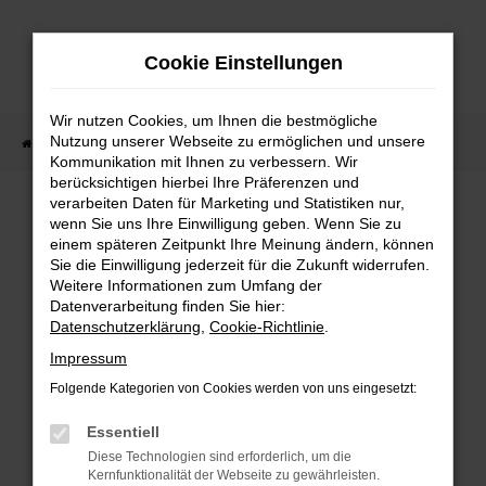
Zum
Hauptinhalt
Cookie Einstellungen
springen
Wir nutzen Cookies, um Ihnen die bestmögliche
Nutzung unserer Webseite zu ermöglichen und unsere
Startseite
Tesla kaufen
Kommunikation mit Ihnen zu verbessern. Wir
berücksichtigen hierbei Ihre Präferenzen und
verarbeiten Daten für Marketing und Statistiken nur,
wenn Sie uns Ihre Einwilligung geben. Wenn Sie zu
FEHLER: NETWORK ERROR
einem späteren Zeitpunkt Ihre Meinung ändern, können
Sie die Einwilligung jederzeit für die Zukunft widerrufen.
Beim Laden ist ein Fehler aufgetreten.
Weitere Informationen zum Umfang der
Datenverarbeitung finden Sie hier:
Hier sind ein paar Tipps, die dir helfen können:
Datenschutzerklärung
,
Cookie-Richtlinie
.
Überprüfe deine Firewall und deine
Impressum
Internetverbindung.
Folgende Kategorien von Cookies werden von uns eingesetzt:
Laden andere Webseiten, zum Beispiel deine
Suchmaschine?
Essentiell
Prüfe deine Browsererweiterungen.
Diese Technologien sind erforderlich, um die
Kernfunktionalität der Webseite zu gewährleisten.
Manche Erweiterungen, wie Werbeblocker,