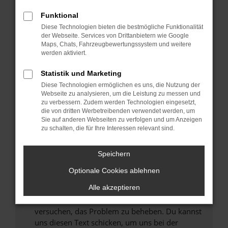
können das Laden bestimmter Seiten
Funktional
verhindern. Funktioniert die Seite in einem
Diese Technologien bieten die bestmögliche Funktionalität
anderen Browser oder in einem privaten
der Webseite. Services von Drittanbietern wie Google
Fenster?
Maps, Chats, Fahrzeugbewertungssystem und weitere
werden aktiviert.
Starte dein Gerät neu.
Das kann manchmal helfen, vorübergehende
Statistik und Marketing
Probleme zu beheben.
Diese Technologien ermöglichen es uns, die Nutzung der
Stelle sicher, dass dein Browser und dein
Webseite zu analysieren, um die Leistung zu messen und
zu verbessern. Zudem werden Technologien eingesetzt,
Betriebssystem auf dem neuesten Stand
die von dritten Werbetreibenden verwendet werden, um
sind.
Sie auf anderen Webseiten zu verfolgen und um Anzeigen
Veraltete Software birgt nicht nur ein
zu schalten, die für Ihre Interessen relevant sind.
Sicherheitsrisiko, sondern kann auch dazu
führen, dass bestimmte Funktionen nicht mehr
Speichern
unterstützt werden.
Optionale Cookies ablehnen
Wende dich an den Webseitenbetreiber.
Alle akzeptieren
Wenn du alle oben genannten Schritte versucht
hast, kontaktiere uns bitte. Wir werden
versuchen, das Problem zu beheben. Du kannst
uns diesen Text schicken, um uns bei der