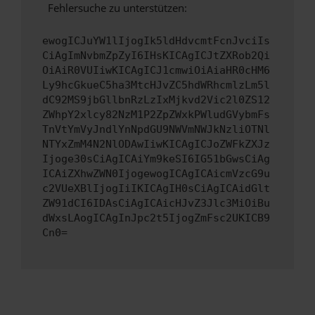
Fehlersuche zu unterstützen:
ewogICJuYW1lIjogIk5ldHdvcmtFcnJvciIs
CiAgImNvbmZpZyI6IHsKICAgICJtZXRob2Qi
OiAiR0VUIiwKICAgICJ1cmwiOiAiaHR0cHM6
Ly9hcGkueC5ha3MtcHJvZC5hdWRhcmlzLm5l
dC92MS9jbGllbnRzLzIxMjkvd2Vic2l0ZS12
ZWhpY2xlcy82NzM1P2ZpZWxkPWludGVybmFs
TnVtYmVyJndlYnNpdGU9NWVmNWJkNzliOTNl
NTYxZmM4N2NlODAwIiwKICAgICJoZWFkZXJz
Ijoge30sCiAgICAiYm9keSI6IG51bGwsCiAg
ICAiZXhwZWN0IjogewogICAgICAicmVzcG9u
c2VUeXBlIjogIiIKICAgIH0sCiAgICAidGlt
ZW91dCI6IDAsCiAgICAicHJvZ3Jlc3MiOiBu
dWxsLAogICAgInJpc2t5IjogZmFsc2UKICB9
Cn0=