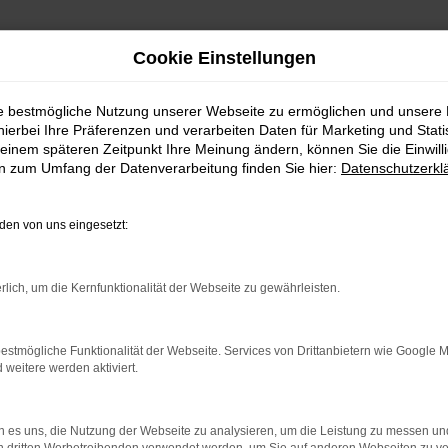
Cookie Einstellungen
ie bestmögliche Nutzung unserer Webseite zu ermöglichen und unsere
hierbei Ihre Präferenzen und verarbeiten Daten für Marketing und Stati
einem späteren Zeitpunkt Ihre Meinung ändern, können Sie die Einwillig
en zum Umfang der Datenverarbeitung finden Sie hier:
Datenschutzerkl
en von uns eingesetzt:
rlich, um die Kernfunktionalität der Webseite zu gewährleisten.
indung.
hine?
estmögliche Funktionalität der Webseite. Services von Drittanbietern wie Google 
eitere werden aktiviert.
aden bestimmter Seiten verhindern. Funktioniert die Seite in e
 es uns, die Nutzung der Webseite zu analysieren, um die Leistung zu messen u