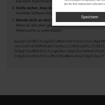
Technologien eingesetzt, die v
Das kann manchmal helfen, vorübergehende Probleme
die für Ihre Interessen relevant s
Stelle sicher, dass dein Browser und dein Betrie
Veraltete Software birgt nicht nur ein Sicherheitsrisi
Speichern
Wende dich an den Webseitenbetreiber.
Wenn du alle oben genannten Schritte versucht hast, k
Fehlersuche zu unterstützen:
ewogICJuYW1lIjogIk5ldHdvcmtFcnJvciIsCiAgImN
cmlzLm5ldC92MS9jbGllbnRzLzIxMjkvd2Vic2l0ZS1
ICAgICJoZWFkZXJzIjoge30sCiAgICAiYm9keSI6IG5
CiAgICAicHJvZ3Jlc3MiOiBudWxsLAogICAgInJpc2t