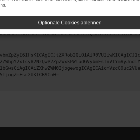
on dritten Werbetreibenden verwendet werden, um Sie auf anderen Webseiten zu ve
 zu beheben.
ind.
bssystem auf dem neuesten Stand sind.
ko, sondern kann auch dazu führen, dass bestimmte Funktionen nic
Optionale Cookies ablehnen
ontaktiere uns bitte. Wir werden versuchen, das Problem zu behe
vbmZpZyI6IHsKICAgICJtZXRob2QiOiAiR0VUIiwKICAgICJ1
2ZWhpY2xlcy82NzQwP2ZpZWxkPWludGVybmFsTnVtYmVyJndl
1bGwsCiAgICAiZXhwZWN0IjogewogICAgICAicmVzcG9uc2VU
5IjogZmFsc2UKICB9Cn0=