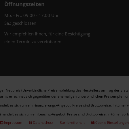
Öffnungszeiten
Mo. - Fr.: 09:00 - 17:00 Uhr
Sa.: geschlossen
Wir empfehlen Ihnen, für eine Besichtigung
einen Termin zu vereinbaren.
er Neupreis (Unverbindliche Preisempfehlung des Herstellers am Tag der Erstz
arnis errechnet sich gegenüber der ehemaligen unverbindlichen Preisempfehlun
andelt es sich um ein Finanzierungs-Angebot. Preise sind Bruttopreise. Irrtümer 
i handelt es sich um ein Leasing-Angebot. Preise sind Bruttopreise. Irrtümer vor
Impressum
Datenschutz
Barrierefreiheit
Cookie Einstellungen