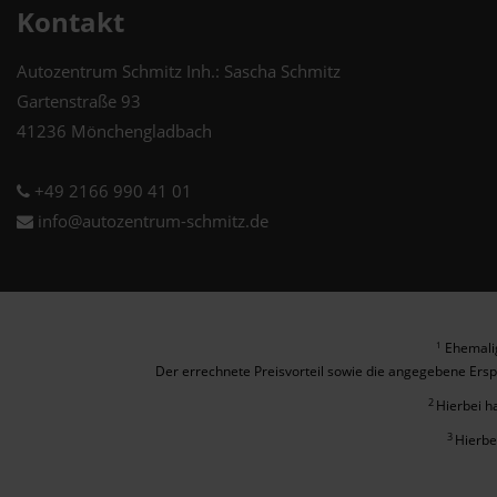
Kontakt
Autozentrum Schmitz Inh.: Sascha Schmitz
Gartenstraße 93
41236 Mönchengladbach
+49 2166 990 41 01
info@autozentrum-schmitz.de
Ehemalig
1
Der errechnete Preisvorteil sowie die angegebene Ersp
2
Hierbei h
3
Hierbe