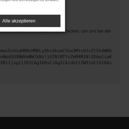
rfolgen und um Anzeigen zu schalten,
ht mehr unterstützt werden.
Alle akzeptieren
ben. Du kannst uns diesen Text schicken, um uns bei der
cmwiOiAiaHR0cHM6Ly9hcGkueC5ha3MtcHJvZC5hdWRh
YnNpdGU9NWVmNWJkNzliOTNlNTYxZmM4N2NlODAwIiwK
eXBlIjogIiIKICAgIH0sCiAgICAidGltZW91dCI6IDAs