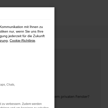
 Kommunikation mit Ihnen zu
stiken nur, wenn Sie uns Ihre
ung jederzeit für die Zukunft
ärung
,
Cookie-Richtlinie
.
Maps, Chats,
inem anderen Browser oder in einem privaten Fenster?
nd zu verbessern. Zudem werden