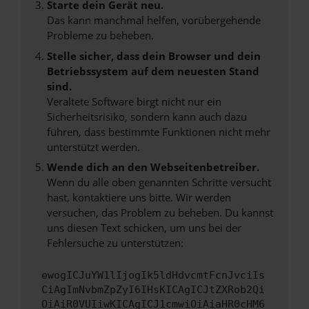
Starte dein Gerät neu.
Das kann manchmal helfen, vorübergehende
Probleme zu beheben.
Stelle sicher, dass dein Browser und dein
Betriebssystem auf dem neuesten Stand
sind.
Veraltete Software birgt nicht nur ein
Sicherheitsrisiko, sondern kann auch dazu
führen, dass bestimmte Funktionen nicht mehr
unterstützt werden.
Wende dich an den Webseitenbetreiber.
Wenn du alle oben genannten Schritte versucht
hast, kontaktiere uns bitte. Wir werden
versuchen, das Problem zu beheben. Du kannst
uns diesen Text schicken, um uns bei der
Fehlersuche zu unterstützen:
ewogICJuYW1lIjogIk5ldHdvcmtFcnJvciIs
CiAgImNvbmZpZyI6IHsKICAgICJtZXRob2Qi
OiAiR0VUIiwKICAgICJ1cmwiOiAiaHR0cHM6