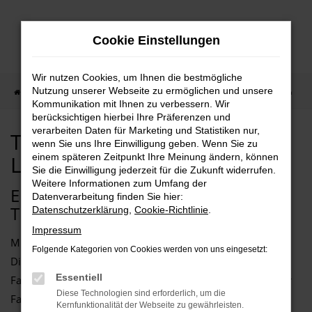
Zum
Hauptinhalt
Cookie Einstellungen
springen
Wir nutzen Cookies, um Ihnen die bestmögliche
Nutzung unserer Webseite zu ermöglichen und unsere
Startseite
Bremen
Tesla Auto kaufen mit Lieferservice nach Bremen
Kommunikation mit Ihnen zu verbessern. Wir
berücksichtigen hierbei Ihre Präferenzen und
verarbeiten Daten für Marketing und Statistiken nur,
Tesla Auto kaufen mit
wenn Sie uns Ihre Einwilligung geben. Wenn Sie zu
Lieferservice nach Bremen
einem späteren Zeitpunkt Ihre Meinung ändern, können
Sie die Einwilligung jederzeit für die Zukunft widerrufen.
Weitere Informationen zum Umfang der
EIN GUTER ZEITPUNKT FÜR EINEN
Datenverarbeitung finden Sie hier:
TESLA IN BREMEN
Datenschutzerklärung
,
Cookie-Richtlinie
.
Impressum
Mit einem Tesla sind Sie perfekt für Bremen motorisiert.
Folgende Kategorien von Cookies werden von uns eingesetzt:
Diese Marke vereint zahlreiche Pluspunkte und bietet
Essentiell
Fahrzeuge, die gleichermaßen für den Stadtverkehr wie für
Diese Technologien sind erforderlich, um die
Fahrten auf Landstraße und Autobahn geeignet sind. Wir
Kernfunktionalität der Webseite zu gewährleisten.