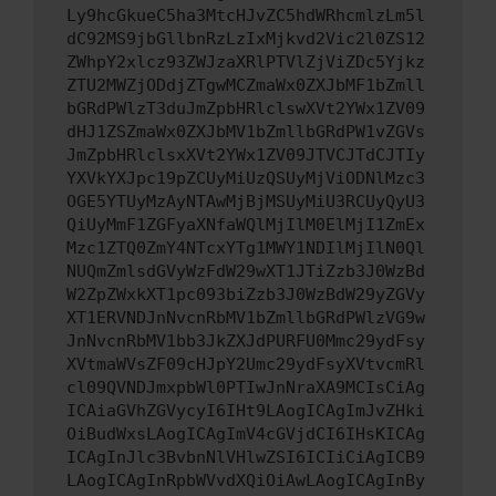
Ly9hcGkueC5ha3MtcHJvZC5hdWRhcmlzLm5l
dC92MS9jbGllbnRzLzIxMjkvd2Vic2l0ZS12
ZWhpY2xlcz93ZWJzaXRlPTVlZjViZDc5Yjkz
ZTU2MWZjODdjZTgwMCZmaWx0ZXJbMF1bZmll
bGRdPWlzT3duJmZpbHRlclswXVt2YWx1ZV09
dHJ1ZSZmaWx0ZXJbMV1bZmllbGRdPW1vZGVs
JmZpbHRlclsxXVt2YWx1ZV09JTVCJTdCJTIy
YXVkYXJpc19pZCUyMiUzQSUyMjViODNlMzc3
OGE5YTUyMzAyNTAwMjBjMSUyMiU3RCUyQyU3
QiUyMmF1ZGFyaXNfaWQlMjIlM0ElMjI1ZmEx
Mzc1ZTQ0ZmY4NTcxYTg1MWY1NDIlMjIlN0Ql
NUQmZmlsdGVyWzFdW29wXT1JTiZzb3J0WzBd
W2ZpZWxkXT1pc093biZzb3J0WzBdW29yZGVy
XT1ERVNDJnNvcnRbMV1bZmllbGRdPWlzVG9w
JnNvcnRbMV1bb3JkZXJdPURFU0Mmc29ydFsy
XVtmaWVsZF09cHJpY2Umc29ydFsyXVtvcmRl
cl09QVNDJmxpbWl0PTIwJnNraXA9MCIsCiAg
ICAiaGVhZGVycyI6IHt9LAogICAgImJvZHki
OiBudWxsLAogICAgImV4cGVjdCI6IHsKICAg
ICAgInJlc3BvbnNlVHlwZSI6ICIiCiAgICB9
LAogICAgInRpbWVvdXQiOiAwLAogICAgInBy