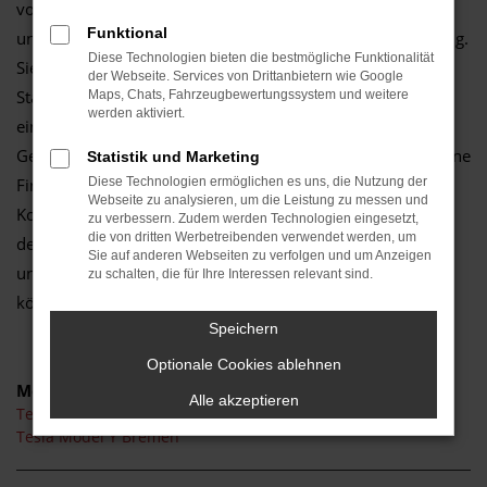
vom Autozentrum Schmitz verkaufen Tesla gerne auch an
Funktional
unsere Kundinnen und Kunden aus Bremen und Umgebung.
Diese Technologien bieten die bestmögliche Funktionalität
Sie finden uns seit 2012 an unserem verkehrsgünstigen
der Webseite. Services von Drittanbietern wie Google
Standort in Mönchengladbach, wo wir Ihnen durchgehend
Maps, Chats, Fahrzeugbewertungssystem und weitere
werden aktiviert.
eine solide Auswahl an Fahrzeugen präsentieren können.
Gerne sind wir bereit, beim Kauf eines Tesla für Bremen eine
Statistik und Marketing
Finanzierung anzubieten. Unser Zinssätze bzw. die
Diese Technologien ermöglichen es uns, die Nutzung der
Webseite zu analysieren, um die Leistung zu messen und
Konditionen unseres Partners tragen oftmals eine „0“ vor
zu verbessern. Zudem werden Technologien eingesetzt,
die von dritten Werbetreibenden verwendet werden, um
dem Komma und sorgen dafür, dass Sie ohne viel Zögern
Sie auf anderen Webseiten zu verfolgen und um Anzeigen
und überflüssige Wartezeiten in Ihren Tesla einsteigen
zu schalten, die für Ihre Interessen relevant sind.
können. Die Straßen von Bremen warten schon.
Speichern
Optionale Cookies ablehnen
Modelle
Alle akzeptieren
Tesla Model 3 Bremen
Tesla Model Y Bremen