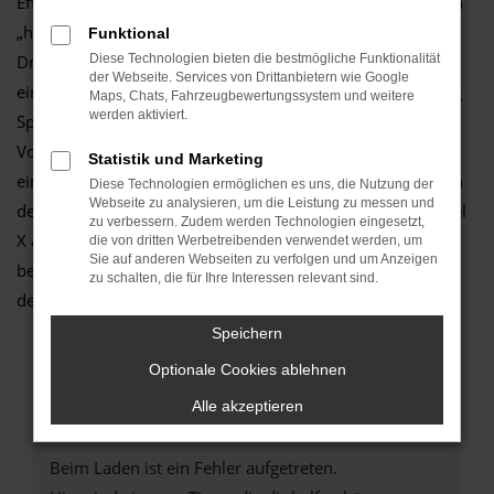
Effizienz und jeder Menge Komfort. Neben den zahlreichen
„harten“ Argumenten zugunsten eines Tesla Model X in
Funktional
Dresden treten die Emotionen. Ein Tesla Model X sieht
Diese Technologien bieten die bestmögliche Funktionalität
der Webseite. Services von Drittanbietern wie Google
einfach umwerfend aus und das Fahren macht schlichtweg
Maps, Chats, Fahrzeugbewertungssystem und weitere
werden aktiviert.
Spaß. Im Autozentrum Schmitz wissen wir um die vielen
Vorteile dieses Modells und können Ihnen diese gerne in
Statistik und Marketing
einem persönlichen Gespräch erläutern. Zudem sind wir in
Diese Technologien ermöglichen es uns, die Nutzung der
Webseite zu analysieren, um die Leistung zu messen und
der Lage, die vielen Extras und Assistenten des Tesla Model
zu verbessern. Zudem werden Technologien eingesetzt,
X als Neuwagen zu erklären und Sie kompetent und fair zu
die von dritten Werbetreibenden verwendet werden, um
Sie auf anderen Webseiten zu verfolgen und um Anzeigen
beraten. Setzen Sie auf einen inhabergeführten Betrieb mit
zu schalten, die für Ihre Interessen relevant sind.
dem Herz am richtigen Fleck.
Speichern
Optionale Cookies ablehnen
Alle akzeptieren
FEHLER: NETWORK ERROR
Beim Laden ist ein Fehler aufgetreten.