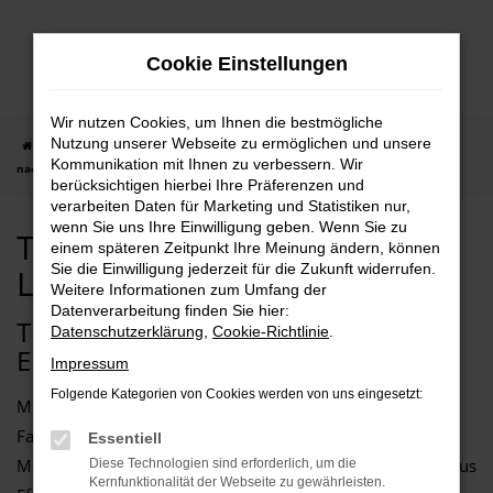
Zum
Hauptinhalt
Cookie Einstellungen
springen
Wir nutzen Cookies, um Ihnen die bestmögliche
Nutzung unserer Webseite zu ermöglichen und unsere
Startseite
Dresden
Tesla
Tesla Model X kaufen mit Lieferservice
Kommunikation mit Ihnen zu verbessern. Wir
nach Dresden
berücksichtigen hierbei Ihre Präferenzen und
verarbeiten Daten für Marketing und Statistiken nur,
wenn Sie uns Ihre Einwilligung geben. Wenn Sie zu
Tesla Model X kaufen mit
einem späteren Zeitpunkt Ihre Meinung ändern, können
Sie die Einwilligung jederzeit für die Zukunft widerrufen.
Lieferservice nach Dresden
Weitere Informationen zum Umfang der
Datenverarbeitung finden Sie hier:
TESLA MODEL X – UNSERE
Datenschutzerklärung
,
Cookie-Richtlinie
.
EMPFEHLUNG FÜR DRESDEN
Impressum
Folgende Kategorien von Cookies werden von uns eingesetzt:
Mit einem Tesla Model X machen Sie nichts falsch. Für
Fahrten in Dresden und Umgebung eignet sich dieses
Essentiell
Modell ganz vortrefflich und bietet die perfekte Synthese aus
Diese Technologien sind erforderlich, um die
Kernfunktionalität der Webseite zu gewährleisten.