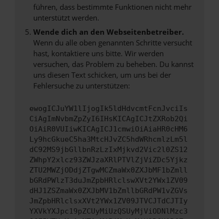
führen, dass bestimmte Funktionen nicht mehr
unterstützt werden.
Wende dich an den Webseitenbetreiber.
Wenn du alle oben genannten Schritte versucht
hast, kontaktiere uns bitte. Wir werden
versuchen, das Problem zu beheben. Du kannst
uns diesen Text schicken, um uns bei der
Fehlersuche zu unterstützen:
ewogICJuYW1lIjogIk5ldHdvcmtFcnJvciIs
CiAgImNvbmZpZyI6IHsKICAgICJtZXRob2Qi
OiAiR0VUIiwKICAgICJ1cmwiOiAiaHR0cHM6
Ly9hcGkueC5ha3MtcHJvZC5hdWRhcmlzLm5l
dC92MS9jbGllbnRzLzIxMjkvd2Vic2l0ZS12
ZWhpY2xlcz93ZWJzaXRlPTVlZjViZDc5Yjkz
ZTU2MWZjODdjZTgwMCZmaWx0ZXJbMF1bZmll
bGRdPWlzT3duJmZpbHRlclswXVt2YWx1ZV09
dHJ1ZSZmaWx0ZXJbMV1bZmllbGRdPW1vZGVs
JmZpbHRlclsxXVt2YWx1ZV09JTVCJTdCJTIy
YXVkYXJpc19pZCUyMiUzQSUyMjViODNlMzc3