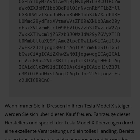
OGE5YTUyMzAyNTAwMjBjMyUyMiU3RCU1RCZm
aWx0ZXJbMV1bb3BdPUlOJnNvcnRbMF1bZmll
bGRdPWlzT3duJnNvcnRbMF1bb3JkZXJdPURF
U0Mmc29ydFsxXVtmaWVsZF09aXNUb3Amc29y
dFsxXVtvcmRlcl09REVTQyZzb3J0WzJdW2Zp
ZWxkXT1wcmljZSZzb3J0WzJdW29yZGVyXT1B
U0MmbGltaXQ9MjAmc2tpcD0wIiwKICAgICJo
ZWFkZXJzIjoge30sCiAgICAiYm9keSI6IG51
bGwsCiAgICAiZXhwZWN0IjogewogICAgICAi
cmVzcG9uc2VUeXBlIjogIiIKICAgIH0sCiAg
ICAidGltZW91dCI6IDAsCiAgICAicHJvZ3Jl
c3MiOiBudWxsLAogICAgInJpc2t5IjogZmFs
c2UKICB9Cn0=
Wann immer Sie in Dresden in Ihren Tesla Model X steigen,
werden Sie sich über diesen Kauf freuen. Fahrzeuge dieses
Herstellers und speziell der Tesla Model X überzeugen durch
eine exzellente Verarbeitung und ein tolles Handling. Bereits
die erste Fahrt wird ein echtes Vergnügen und Sie werden