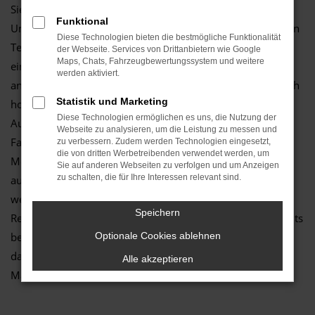
Sie benötigen ein neues Auto für Frankfurt am Main und
Funktional
Umgebung? Dann würden wir Ihnen guten Gewissens einen
Diese Technologien bieten die bestmögliche Funktionalität
Tesla Model 3 Gebrauchtwagen empfehlen. Sie profitieren
der Webseite. Services von Drittanbietern wie Google
Maps, Chats, Fahrzeugbewertungssystem und weitere
einerseits von einem überaus moderaten Preisniveau,
werden aktiviert.
andererseits aber auch davon, dass Sie ein durch und durch
Statistik und Marketing
hochwertiges und langlebiges Fahrzeug erhalten. Wir vom
Diese Technologien ermöglichen es uns, die Nutzung der
Autozentrum Schmitz handeln seit vielen Jahren mit
Webseite zu analysieren, um die Leistung zu messen und
Fahrzeugen und haben ein regelrechtes Faible für Tesla
zu verbessern. Zudem werden Technologien eingesetzt,
die von dritten Werbetreibenden verwendet werden, um
Model 3 Gebrauchtwagen entwickelt. Die Fahrzeuge sind
Sie auf anderen Webseiten zu verfolgen und um Anzeigen
zu schalten, die für Ihre Interessen relevant sind.
auch noch nach Jahren attraktiv und überzeugen durch
wenig Pannen und einen vergleichsweise geringen
Speichern
Reparaturbedarf. Hinzu kommt, dass die Ausstattung bereits
bei früheren Generationen auf Höhe der Zeit war und sich
Optionale Cookies ablehnen
das Modell auch heute auf den Straßen von Frankfurt am
Alle akzeptieren
Main kaum Wünsche offen lässt.