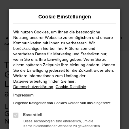
Zum
Hauptinhalt
Cookie Einstellungen
springen
Wir nutzen Cookies, um Ihnen die bestmögliche
Nutzung unserer Webseite zu ermöglichen und unsere
Startseite
Frankfurt am Main
Tesla
Tesla Model 3
Tesla Model 3
Kommunikation mit Ihnen zu verbessern. Wir
Gebrauchtwagen mit Lieferservice nach Frankfurt am Main
berücksichtigen hierbei Ihre Präferenzen und
verarbeiten Daten für Marketing und Statistiken nur,
wenn Sie uns Ihre Einwilligung geben. Wenn Sie zu
Tesla Model 3
einem späteren Zeitpunkt Ihre Meinung ändern, können
Sie die Einwilligung jederzeit für die Zukunft widerrufen.
Gebrauchtwagen mit
Weitere Informationen zum Umfang der
Lieferservice nach Frankfurt
Datenverarbeitung finden Sie hier:
Datenschutzerklärung
,
Cookie-Richtlinie
.
am Main
Impressum
EIN TESLA MODEL 3
Folgende Kategorien von Cookies werden von uns eingesetzt:
GEBRAUCHTWAGEN PASST PERFEKT
Essentiell
NACH FRANKFURT AM MAIN
Diese Technologien sind erforderlich, um die
Kernfunktionalität der Webseite zu gewährleisten.