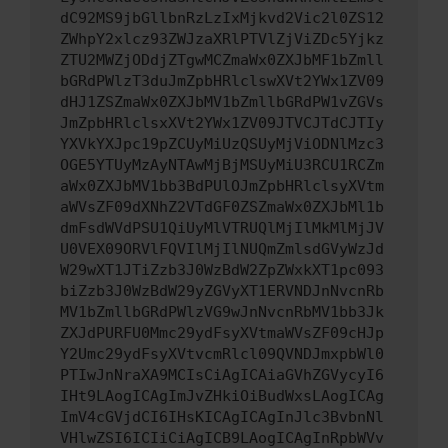
dC92MS9jbGllbnRzLzIxMjkvd2Vic2l0ZS12
ZWhpY2xlcz93ZWJzaXRlPTVlZjViZDc5Yjkz
ZTU2MWZjODdjZTgwMCZmaWx0ZXJbMF1bZmll
bGRdPWlzT3duJmZpbHRlclswXVt2YWx1ZV09
dHJ1ZSZmaWx0ZXJbMV1bZmllbGRdPW1vZGVs
JmZpbHRlclsxXVt2YWx1ZV09JTVCJTdCJTIy
YXVkYXJpc19pZCUyMiUzQSUyMjViODNlMzc3
OGE5YTUyMzAyNTAwMjBjMSUyMiU3RCU1RCZm
aWx0ZXJbMV1bb3BdPUlOJmZpbHRlclsyXVtm
aWVsZF09dXNhZ2VTdGF0ZSZmaWx0ZXJbMl1b
dmFsdWVdPSU1QiUyMlVTRUQlMjIlMkMlMjJV
U0VEX09ORVlFQVIlMjIlNUQmZmlsdGVyWzJd
W29wXT1JTiZzb3J0WzBdW2ZpZWxkXT1pc093
biZzb3J0WzBdW29yZGVyXT1ERVNDJnNvcnRb
MV1bZmllbGRdPWlzVG9wJnNvcnRbMV1bb3Jk
ZXJdPURFU0Mmc29ydFsyXVtmaWVsZF09cHJp
Y2Umc29ydFsyXVtvcmRlcl09QVNDJmxpbWl0
PTIwJnNraXA9MCIsCiAgICAiaGVhZGVycyI6
IHt9LAogICAgImJvZHkiOiBudWxsLAogICAg
ImV4cGVjdCI6IHsKICAgICAgInJlc3BvbnNl
VHlwZSI6ICIiCiAgICB9LAogICAgInRpbWVv