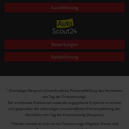
Auszeichnung
Bewertungen
Auszeichnung
Ehemaliger Neupreis (Unverbindliche Preisempfehlung des Herstellers
1
am Tag der Erstzulassung).
Der errechnete Preisvorteil sowie die angegebene Ersparnis errechnet
sich gegenüber der ehemaligen unverbindlichen Preisempfehlung des
Herstellers am Tag der Erstzulassung (Neupreis).
2
Hierbei handelt es sich um ein Finanzierungs-Angebot. Preise sind