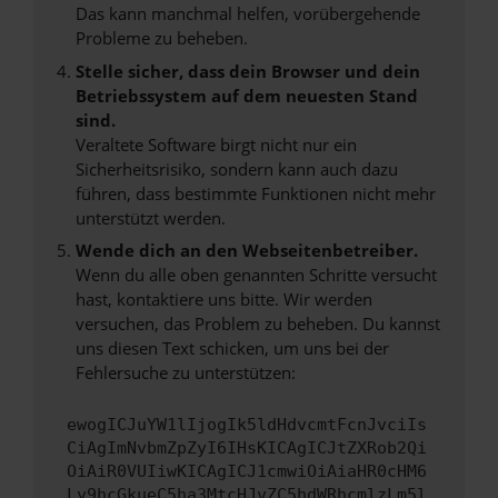
Das kann manchmal helfen, vorübergehende
Probleme zu beheben.
Stelle sicher, dass dein Browser und dein
Betriebssystem auf dem neuesten Stand
sind.
Veraltete Software birgt nicht nur ein
Sicherheitsrisiko, sondern kann auch dazu
führen, dass bestimmte Funktionen nicht mehr
unterstützt werden.
Wende dich an den Webseitenbetreiber.
Wenn du alle oben genannten Schritte versucht
hast, kontaktiere uns bitte. Wir werden
versuchen, das Problem zu beheben. Du kannst
uns diesen Text schicken, um uns bei der
Fehlersuche zu unterstützen:
ewogICJuYW1lIjogIk5ldHdvcmtFcnJvciIs
CiAgImNvbmZpZyI6IHsKICAgICJtZXRob2Qi
OiAiR0VUIiwKICAgICJ1cmwiOiAiaHR0cHM6
Ly9hcGkueC5ha3MtcHJvZC5hdWRhcmlzLm5l