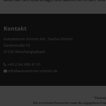
Kontakt
Autozentrum Schmitz Inh.: Sascha Schmitz
Gartenstraße 93
41236 Mönchengladbach
+49 2166 990 41 01
info@autozentrum-schmitz.de
Ehemalig
1
Der errechnete Preisvorteil sowie die angegebene Ersp