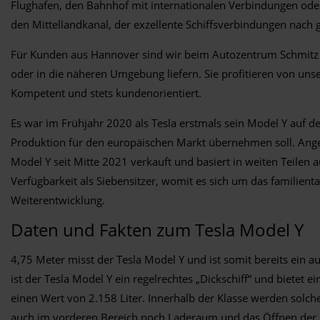
Flughafen, den Bahnhof mit internationalen Verbindungen ode
den Mittellandkanal, der exzellente Schiffsverbindungen nach 
Für Kunden aus Hannover sind wir beim Autozentrum Schmitz j
oder in die näheren Umgebung liefern. Sie profitieren von uns
Kompetent und stets kundenorientiert.
Es war im Frühjahr 2020 als Tesla erstmals sein Model Y auf d
Produktion für den europäischen Markt übernehmen soll. Angebo
Model Y seit Mitte 2021 verkauft und basiert in weiten Teile
Verfügbarkeit als Siebensitzer, womit es sich um das familien
Weiterentwicklung.
Daten und Fakten zum Tesla Model Y
4,75 Meter misst der Tesla Model Y und ist somit bereits ei
ist der Tesla Model Y ein regelrechtes „Dickschiff“ und bietet
einen Wert von 2.158 Liter. Innerhalb der Klasse werden solc
auch im vorderen Bereich noch Laderaum und das Öffnen der H