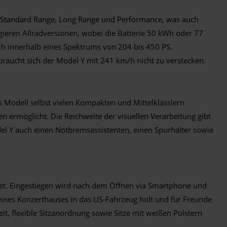
n Standard Range, Long Range und Performance, was auch
ieren Allradversionen, wobei die Batterie 50 kWh oder 77
ich innerhalb eines Spektrums von 204 bis 450 PS.
raucht sich der Model Y mit 241 km/h nicht zu verstecken.
s Modell selbst vielen Kompakten und Mittelklässlern
n ermöglicht. Die Reichweite der visuellen Verarbeitung gibt
del Y auch einen Notbremsassistenten, einen Spurhalter sowie
tet. Eingestiegen wird nach dem Öffnen via Smartphone und
 eines Konzerthauses in das US-Fahrzeug holt und für Freunde
it, flexible Sitzanordnung sowie Sitze mit weißen Polstern