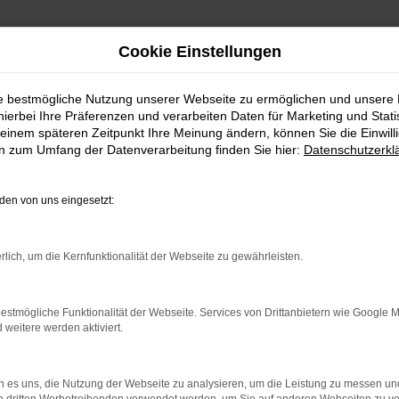
Cookie Einstellungen
ie bestmögliche Nutzung unserer Webseite zu ermöglichen und unsere
hierbei Ihre Präferenzen und verarbeiten Daten für Marketing und Stati
agen mit Lieferservice nach Hannover
einem späteren Zeitpunkt Ihre Meinung ändern, können Sie die Einwillig
en zum Umfang der Datenverarbeitung finden Sie hier:
Datenschutzerkl
 mit Lieferservice nach Hannov
en von uns eingesetzt:
GEBRAUCHTWAGEN PASST
rlich, um die Kernfunktionalität der Webseite zu gewährleisten.
nn würden wir Ihnen guten Gewissens einen Tesla Model Y Gebrau
estmögliche Funktionalität der Webseite. Services von Drittanbietern wie Google 
eitere werden aktiviert.
 dass Sie ein durch und durch hochwertiges und langlebiges Fah
le für Tesla Model Y Gebrauchtwagen entwickelt. Die Fahrzeuge s
arf. Hinzu kommt, dass die Ausstattung bereits bei früheren Ge
 es uns, die Nutzung der Webseite zu analysieren, um die Leistung zu messen u