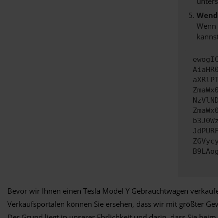
unters
Wende
Wenn d
kannst
ewogI
AiaHR
aXRlP
ZmaWx
NzVlN
ZmaWx
b3J0W
JdPUR
ZGVyc
B9LAo
Bevor wir Ihnen einen Tesla Model Y Gebrauchtwagen verkaufen
Verkaufsportalen können Sie ersehen, dass wir mit größter G
Der Grund liegt in unserer Ehrlichkeit und darin, dass Sie b