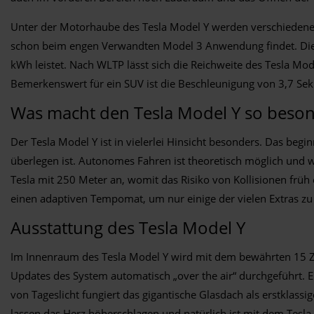
Unter der Motorhaube des Tesla Model Y werden verschiedene
schon beim engen Verwandten Model 3 Anwendung findet. Die k
kWh leistet. Nach WLTP lässt sich die Reichweite des Tesla Mod
Bemerkenswert für ein SUV ist die Beschleunigung von 3,7 Se
Was macht den Tesla Model Y so beso
Der Tesla Model Y ist in vielerlei Hinsicht besonders. Das be
überlegen ist. Autonomes Fahren ist theoretisch möglich und w
Tesla mit 250 Meter an, womit das Risiko von Kollisionen frü
einen adaptiven Tempomat, um nur einige der vielen Extras z
Ausstattung des Tesla Model Y
Im Innenraum des Tesla Model Y wird mit dem bewährten 15 Zo
Updates des System automatisch „over the air“ durchgeführt. E
von Tageslicht fungiert das gigantische Glasdach als erstklass
lassen das Herz höherschlagen und natürlich ist mit dem Tes