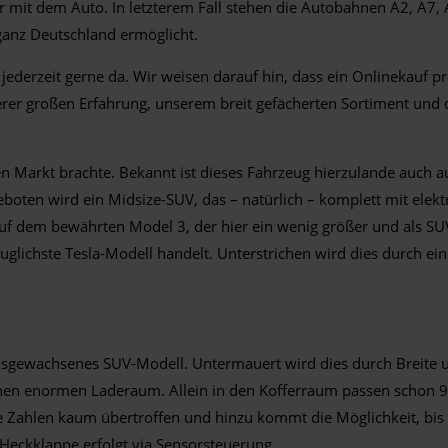
r mit dem Auto. In letzterem Fall stehen die Autobahnen A2, A
ganz Deutschland ermöglicht.
ederzeit gerne da. Wir weisen darauf hin, dass ein Onlinekauf 
erer großen Erfahrung, unserem breit gefächerten Sortiment und 
en Markt brachte. Bekannt ist dieses Fahrzeug hierzulande auch a
ten wird ein Midsize-SUV, das – natürlich – komplett mit elektri
n auf dem bewährten Model 3, der hier ein wenig größer und als S
tauglichste Tesla-Modell handelt. Unterstrichen wird dies durch e
n ausgewachsenes SUV-Modell. Untermauert wird dies durch Breit
 einen enormen Laderaum. Allein in den Kofferraum passen schon 97
he Zahlen kaum übertroffen und hinzu kommt die Möglichkeit, bis
eckklappe erfolgt via Sensorsteuerung.