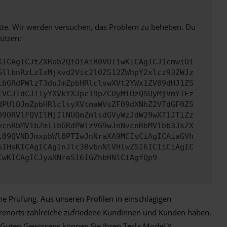
bitte. Wir werden versuchen, das Problem zu beheben. Du
ützen:
KICAgICJtZXRob2QiOiAiR0VUIiwKICAgICJ1cmwiOi
GllbnRzLzIxMjkvd2Vic2l0ZS12ZWhpY2xlcz93ZWJz
lbGRdPWlzT3duJmZpbHRlclswXVt2YWx1ZV09dHJ1ZS
TVCJTdCJTIyYXVkYXJpc19pZCUyMiUzQSUyMjVmYTEz
dPUlOJmZpbHRlclsyXVtmaWVsZF09dXNhZ2VTdGF0ZS
09ORVlFQVIlMjIlNUQmZmlsdGVyWzJdW29wXT1JTiZz
vcnRbMV1bZmllbGRdPWlzVG9wJnNvcnRbMV1bb3JkZX
l09QVNDJmxpbWl0PTIwJnNraXA9MCIsCiAgICAiaGVh
6IHsKICAgICAgInJlc3BvbnNlVHlwZSI6ICIiCiAgIC
CwKICAgICJyaXNreSI6IGZhbHNlCiAgfQp9
e Prüfung. Aus unseren Profilen in einschlägigen
erenorts zahlreiche zufriedene Kundinnen und Kunden haben.
. Guten Gewissens können Sie Ihren Tesla Model Y