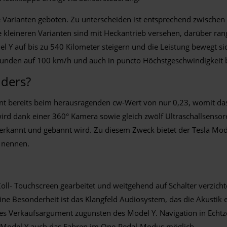
 Varianten geboten. Zu unterscheiden ist entsprechend zwische
leineren Varianten sind mit Heckantrieb versehen, darüber rang
el Y auf bis zu 540 Kilometer steigern und die Leistung bewegt s
kunden auf 100 km/h und auch in puncto Höchstgeschwindigkeit b
nders?
ginnt bereits beim herausragenden cw-Wert von nur 0,23, womit da
ird dank einer 360° Kamera sowie gleich zwölf Ultraschallsensore
h erkannt und gebannt wird. Zu diesem Zweck bietet der Tesla Mo
u nennen.
ll- Touchscreen gearbeitet und weitgehend auf Schalter verzich
ine Besonderheit ist das Klangfeld Audiosystem, das die Akustik
iges Verkaufsargument zugunsten des Model Y. Navigation in Echtze
la Model Y auch das Fahren im One-Pedal-Modus möglich.