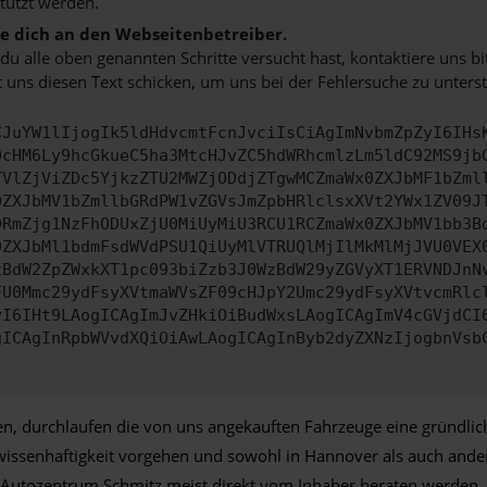
tützt werden.
 dich an den Webseitenbetreiber.
u alle oben genannten Schritte versucht hast, kontaktiere uns 
 uns diesen Text schicken, um uns bei der Fehlersuche zu unterst
CJuYW1lIjogIk5ldHdvcmtFcnJvciIsCiAgImNvbmZpZyI6IHs
0cHM6Ly9hcGkueC5ha3MtcHJvZC5hdWRhcmlzLm5ldC92MS9jb
TVlZjViZDc5YjkzZTU2MWZjODdjZTgwMCZmaWx0ZXJbMF1bZml
0ZXJbMV1bZmllbGRdPW1vZGVsJmZpbHRlclsxXVt2YWx1ZV09J
DRmZjg1NzFhODUxZjU0MiUyMiU3RCU1RCZmaWx0ZXJbMV1bb3B
0ZXJbMl1bdmFsdWVdPSU1QiUyMlVTRUQlMjIlMkMlMjJVU0VEX
zBdW2ZpZWxkXT1pc093biZzb3J0WzBdW29yZGVyXT1ERVNDJnN
FU0Mmc29ydFsyXVtmaWVsZF09cHJpY2Umc29ydFsyXVtvcmRlc
yI6IHt9LAogICAgImJvZHkiOiBudWxsLAogICAgImV4cGVjdCI
gICAgInRpbWVvdXQiOiAwLAogICAgInByb2dyZXNzIjogbnVsb
, durchlaufen die von uns angekauften Fahrzeuge eine gründlich
ewissenhaftigkeit vorgehen und sowohl in Hannover als auch and
eim Autozentrum Schmitz meist direkt vom Inhaber beraten werden