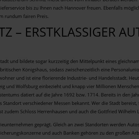
ferservice bis zu Ihnen nach Hannover freuen. Ebenfalls möglich 
m rundum fairen Preis.
Z – ERSTKLASSIGER AU
adt und bildete sogar kurzzeitig den Mittelpunkt eines gleichnam
itischen Königshaus, sodass zwischenzeitlich eine Personalunio
er und ist eine florierende Industrie- und Handelsstadt. Heute
eig und Wolfsburg einbezieht und knapp vier Millionen Menschen 
ürstentums datiert auf die Jahre 1692 bzw. 1714. Bereits in den J
ls Standort verschiedener Messen bekannt. Wer die Stadt bereist
t zudem Schloss Herrenhausen und auch die Gottfried Wilhelm Le
rieunternehmen geprägt. Gleich an zwei Standorten werden Autos h
rsicherungskonzerne und auch Banken gehören zu den großen Arbe