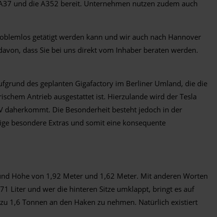
7, A37 und die A352 bereit. Unternehmen nutzen zudem auch
problemlos getätigt werden kann und wir auch nach Hannover
davon, dass Sie bei uns direkt vom Inhaber beraten werden.
ufgrund des geplanten Gigafactory im Berliner Umland, die die
schem Antrieb ausgestattet ist. Hierzulande wird der Tesla
UV daherkommt. Die Besonderheit besteht jedoch in der
inige besondere Extras und somit eine konsequente
e und Höhe von 1,92 Meter und 1,62 Meter. Mit anderen Worten
1 Liter und wer die hinteren Sitze umklappt, bringt es auf
 zu 1,6 Tonnen an den Haken zu nehmen. Natürlich existiert