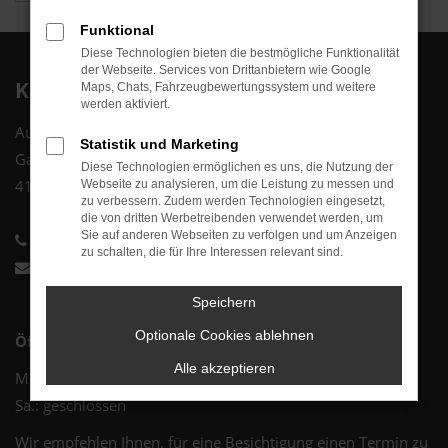
Funktional
Diese Technologien bieten die bestmögliche Funktionalität
der Webseite. Services von Drittanbietern wie Google
Kontakt
Maps, Chats, Fahrzeugbewertungssystem und weitere
werden aktiviert.
Autozentrum Schmitz Inh.: Sascha Schmitz
Statistik und Marketing
Gartenstraße 93
Diese Technologien ermöglichen es uns, die Nutzung der
41236 Mönchengladbach
Webseite zu analysieren, um die Leistung zu messen und
zu verbessern. Zudem werden Technologien eingesetzt,
die von dritten Werbetreibenden verwendet werden, um
Sie auf anderen Webseiten zu verfolgen und um Anzeigen
+49 2166 990 41 01
zu schalten, die für Ihre Interessen relevant sind.
info@autozentrum-schmitz.de
Speichern
Optionale Cookies ablehnen
Öffnungszeiten
Alle akzeptieren
Mo. - Fr.: 09:00 - 17:00 Uhr
Sa.: geschlossen
Wir empfehlen Ihnen, für eine Besichtigung einen Termin zu