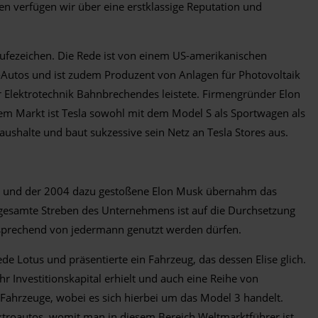
en verfügen wir über eine erstklassige Reputation und
srufezeichen. Die Rede ist von einem US-amerikanischen
 E-Autos und ist zudem Produzent von Anlagen für Photovoltaik
 Elektrotechnik Bahnbrechendes leistete. Firmengründer Elon
dem Markt ist Tesla sowohl mit dem Model S als Sportwagen als
ushalte und baut sukzessive sein Netz an Tesla Stores aus.
08 und der 2004 dazu gestoßene Elon Musk übernahm das
as gesamte Streben des Unternehmens ist auf die Durchsetzung
entsprechend von jedermann genutzt werden dürfen.
e Lotus und präsentierte ein Fahrzeug, das dessen Elise glich.
 Investitionskapital erhielt und auch eine Reihe von
 Fahrzeuge, wobei es sich hierbei um das Model 3 handelt.
roautos, womit man in diesem Bereich Weltmarktführer ist.