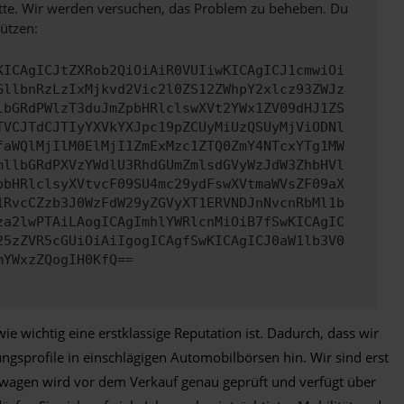
bitte. Wir werden versuchen, das Problem zu beheben. Du
ützen:
KICAgICJtZXRob2QiOiAiR0VUIiwKICAgICJ1cmwiOi
GllbnRzLzIxMjkvd2Vic2l0ZS12ZWhpY2xlcz93ZWJz
lbGRdPWlzT3duJmZpbHRlclswXVt2YWx1ZV09dHJ1ZS
TVCJTdCJTIyYXVkYXJpc19pZCUyMiUzQSUyMjViODNl
faWQlMjIlM0ElMjI1ZmExMzc1ZTQ0ZmY4NTcxYTg1MW
mllbGRdPXVzYWdlU3RhdGUmZmlsdGVyWzJdW3ZhbHVl
pbHRlclsyXVtvcF09SU4mc29ydFswXVtmaWVsZF09aX
1RvcCZzb3J0WzFdW29yZGVyXT1ERVNDJnNvcnRbMl1b
za2lwPTAiLAogICAgImhlYWRlcnMiOiB7fSwKICAgIC
25zZVR5cGUiOiAiIgogICAgfSwKICAgICJ0aW1lb3V0
mYWxzZQogIH0KfQ==
e wichtig eine erstklassige Reputation ist. Dadurch, dass wir
gsprofile in einschlägigen Automobilbörsen hin. Wir sind erst
wagen wird vor dem Verkauf genau geprüft und verfügt über