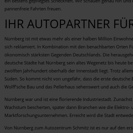
ein bestens gepflegtes Scheckheft. Wir schauen genau hin und le
pannenfreie Fahrten freuen.
IHR AUTOPARTNER FÜ
Nürnberg ist mit etwas mehr als einer halben Million Einwohner
sich reklamiert. In Kombination mit den benachbarten Orten F
ökonomisch stärksten Gegenden Deutschlands. Die herausgehoben
deutsche Städte hat Nürnberg sein altes Wegenetz bis heute be
zwölften Jahrhundert oberhalb der Innenstadt liegt. Trotz all
Süden. So kommt nicht von ungefähr, dass die erste deutsche E
Wolff‘sche Bau und das Pellerhaus sehenswert und auch die Ge
Nürnberg war und ist eine florierende Industriestadt. Zunäch
Wachstum bescherten, später dann Branchen wie die Elektro- 
Marktforschungsunternehmen. Erreicht wird die Stadt entwed
Von Nürnberg zum Autozentrum Schmitz ist es nur auf den erst