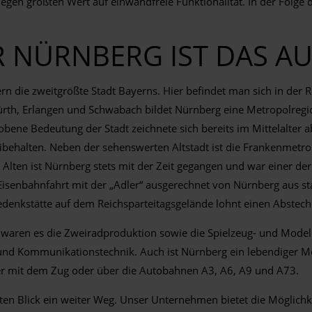
gen größten Wert auf einwandfreie Funktionalität. In der Folge dü
R NÜRNBERG IST DAS 
n die zweitgrößte Stadt Bayerns. Hier befindet man sich in der Re
ürth, Erlangen und Schwabach bildet Nürnberg eine Metropolregio
e Bedeutung der Stadt zeichnete sich bereits im Mittelalter ab.
ibehalten. Neben der sehenswerten Altstadt ist die Frankenmetro
em Alten ist Nürnberg stets mit der Zeit gegangen und war einer 
isenbahnfahrt mit der „Adler“ ausgerechnet von Nürnberg aus sta
denkstätte auf dem Reichsparteitagsgelände lohnt einen Abstech
st waren es die Zweiradproduktion sowie die Spielzeug- und Mode
und Kommunikationstechnik. Auch ist Nürnberg ein lebendiger M
er mit dem Zug oder über die Autobahnen A3, A6, A9 und A73.
en Blick ein weiter Weg. Unser Unternehmen bietet die Möglichke