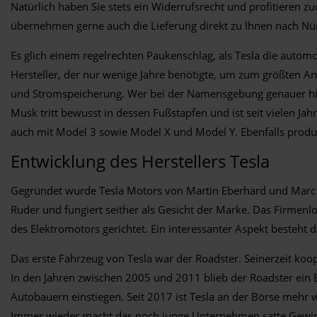
Natürlich haben Sie stets ein Widerrufsrecht und profitieren 
übernehmen gerne auch die Lieferung direkt zu Ihnen nach N
Es glich einem regelrechten Paukenschlag, als Tesla die autom
Hersteller, der nur wenige Jahre benötigte, um zum größten An
und Stromspeicherung. Wer bei der Namensgebung genauer hinsc
Musk tritt bewusst in dessen Fußstapfen und ist seit vielen 
auch mit Model 3 sowie Model X und Model Y. Ebenfalls produzi
Entwicklung des Herstellers Tesla
Gegründet wurde Tesla Motors von Martin Eberhard und Marc
Ruder und fungiert seither als Gesicht der Marke. Das Firmenlo
des Elektromotors gerichtet. Ein interessanter Aspekt besteht 
Das erste Fahrzeug von Tesla war der Roadster. Seinerzeit koo
In den Jahren zwischen 2005 und 2011 blieb der Roadster ein E
Autobauern einstiegen. Seit 2017 ist Tesla an der Börse mehr 
Immer wieder macht das noch junge Unternehmen satte Gewinne