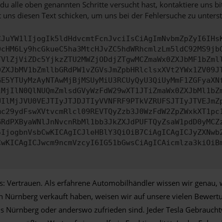
u alle oben genannten Schritte versucht hast, kontaktiere uns 
 uns diesen Text schicken, um uns bei der Fehlersuche zu unterst
CJuYW1lIjogIk5ldHdvcmtFcnJvciIsCiAgImNvbmZpZyI6IHs
0cHM6Ly9hcGkueC5ha3MtcHJvZC5hdWRhcmlzLm5ldC92MS9jb
TVlZjViZDc5YjkzZTU2MWZjODdjZTgwMCZmaWx0ZXJbMF1bZml
0ZXJbMV1bZmllbGRdPW1vZGVsJmZpbHRlclsxXVt2YWx1ZV09J
GE5YTUyMzAyNTAwMjBjMSUyMiU3RCUyQyU3QiUyMmF1ZGFyaXN
lMjIlN0QlNUQmZmlsdGVyWzFdW29wXT1JTiZmaWx0ZXJbMl1bZ
UIlMjJVU0VEJTIyJTJDJTIyVVNFRF9PTkVZRUFSJTIyJTVEJmZ
mc29ydFswXVtvcmRlcl09REVTQyZzb3J0WzFdW2ZpZWxkXT1pc
GRdPXByaWNlJnNvcnRbMl1bb3JkZXJdPUFTQyZsaW1pdD0yMCZ
5IjogbnVsbCwKICAgICJleHBlY3QiOiB7CiAgICAgICJyZXNwb
CwKICAgICJwcm9ncmVzcyI6IG51bGwsCiAgICAicmlza3kiOiB
: Vertrauen. Als erfahrene Automobilhändler wissen wir genau, wi
 Nürnberg verkauft haben, weisen wir auf unsere vielen Bewertun
 Nürnberg oder anderswo zufrieden sind. Jeder Tesla Gebraucht