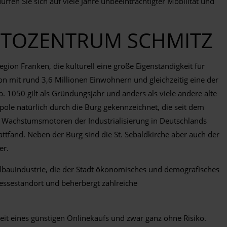
rfen Sie sich auf viele Jahre unbeeinträchtigter Mobilität und
AUTOZENTRUM SCHMITZ
gion Franken, die kulturell eine große Eigenständigkeit für
n mit rund 3,6 Millionen Einwohnern und gleichzeitig eine der
 1050 gilt als Gründungsjahr und anders als viele andere alte
pole natürlich durch die Burg gekennzeichnet, die seit dem
der Wachstumsmotoren der Industrialisierung in Deutschlands
ttfand. Neben der Burg sind die St. Sebaldkirche aber auch der
er.
llbauindustrie, die der Stadt ökonomisches und demografisches
essestandort und beherbergt zahlreiche
it eines günstigen Onlinekaufs und zwar ganz ohne Risiko.