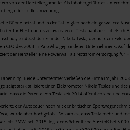
zudem von der Herstellergarantie. Als inhabergeführtes Unternehm
ürnberg oder in die Umgebung.
obile Bühne betrat und in der Tat folgten noch einige weitere Au
bieter für Elektroautos zu avanvieren. Tesla baut ausschließlich
haut, entdeckt den Erfinder Nikola Tesla, der auf dem Feld der
Jahren CEO des 2003 in Palo Alto gegründeten Unternehmens. Auf 
ert der Hersteller eine Powerwall als Notstromversorgung für Ha
 Tapenning. Beide Unternehmer verließen die Firma im Jahr 20
go zeigt stark stilisiert einen Elektromotor Nikola Teslas und d
darin, dass die Patente von Tesla seit 2014 öffentlich sind und 
perierte der Autobauer noch mit der britischen Sportwagenschmied
xot, wurde aber hochgelobt. So kam es, dass Tesla mehr und mehr
wert als BMW, seit 2018 liegt der wöchentliche Ausstoß bei 5.000
 und überschritt 2019 die Grenze von 800.000 verkauften Elekt