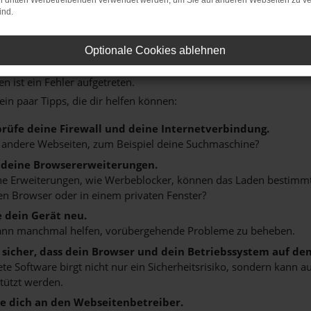
on dritten Werbetreibenden verwendet werden, um Sie auf anderen Webseiten zu ve
ind.
Optionale Cookies ablehnen
: NETWORK ERROR
n ist ein Fehler aufgetreten.
 ein paar Tipps, die dir helfen können:
rüfe deine Firewall und deine Internetverbindung.
 andere Webseiten, zum Beispiel deine Suchmaschine?
 deine Browsererweiterungen.
 Erweiterungen, wie Werbeblocker, können das Laden bestimmter 
n Browser oder in einem privaten Fenster?
e dein Gerät neu.
ann manchmal helfen, vorübergehende Probleme zu beheben.
e sicher, dass dein Browser und dein Betriebssystem auf de
ete Software birgt nicht nur ein Sicherheitsrisiko, sondern kann
tützt werden.
 dich an den Webseitenbetreiber.