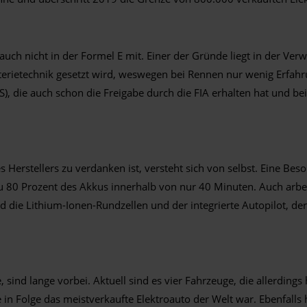
auch nicht in der Formel E mit. Einer der Gründe liegt in der Ve
terietechnik gesetzt wird, weswegen bei Rennen nur wenig Erfahr
CS), die auch schon die Freigabe durch die FIA erhalten hat und 
s Herstellers zu verdanken ist, versteht sich von selbst. Eine Be
zu 80 Prozent des Akkus innerhalb von nur 40 Minuten. Auch arb
 die Lithium-Ionen-Rundzellen und der integrierte Autopilot, der 
e, sind lange vorbei. Aktuell sind es vier Fahrzeuge, die allerdings
re in Folge das meistverkaufte Elektroauto der Welt war. Ebenfal