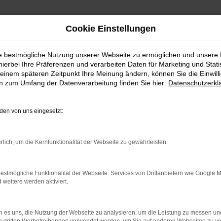
Cookie Einstellungen
ie bestmögliche Nutzung unserer Webseite zu ermöglichen und unsere
hierbei Ihre Präferenzen und verarbeiten Daten für Marketing und Stati
ce nach Nürnberg
einem späteren Zeitpunkt Ihre Meinung ändern, können Sie die Einwillig
en zum Umfang der Datenverarbeitung finden Sie hier:
Datenschutzerkl
 Lieferservice nach Nürnberg
en von uns eingesetzt:
EN – IHR VERTRAUENS
rlich, um die Kernfunktionalität der Webseite zu gewährleisten.
sich die Fahrzeuge dieses Herstellers seit vielen Jahren als be
her von A nach B. Die einzelnen Modelle sind sowohl im Stadtver
estmögliche Funktionalität der Webseite. Services von Drittanbietern wie Google 
 wir Ihnen im Autozentrum Schmitz garantieren. Wann immer Sie i
eitere werden aktiviert.
 zu befürchten. Wir arbeiten seit vielen Jahren für Kundinnen u
 es uns, die Nutzung der Webseite zu analysieren, um die Leistung zu messen u