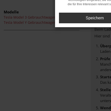
Technologien eingesetzt, die v
die für Ihre Interessen relevant s
Modelle
Tesla Model 3 Gebrauchtwagen Nürnberg
Speichern
FEHLER
Tesla Model Y Gebrauchtwagen Nürnberg
Beim Lade
Hier sind
Überp
Laden
Prüfe
Manche
andere
Start
Das k
Stell
Veralt
unters
Wende