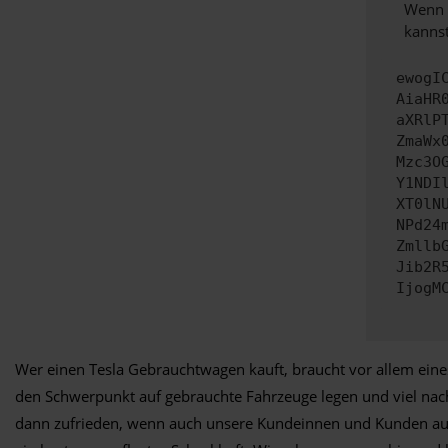
Wenn d
kannst
ewogI
AiaHR
aXRlP
ZmaWx
Mzc3O
Y1NDI
XT0lN
NPd24
Zmllb
Jib2R
IjogM
Wer einen Tesla Gebrauchtwagen kauft, braucht vor allem eines
den Schwerpunkt auf gebrauchte Fahrzeuge legen und viel nach
dann zufrieden, wenn auch unsere Kundeinnen und Kunden aus