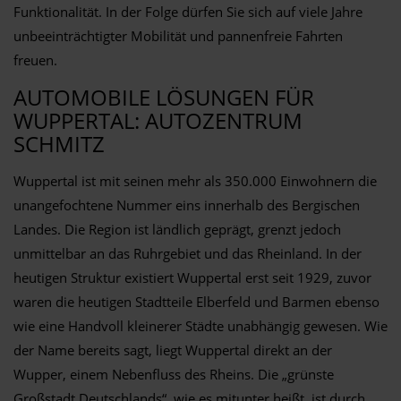
Funktionalität. In der Folge dürfen Sie sich auf viele Jahre
unbeeinträchtigter Mobilität und pannenfreie Fahrten
freuen.
AUTOMOBILE LÖSUNGEN FÜR
WUPPERTAL: AUTOZENTRUM
SCHMITZ
Wuppertal ist mit seinen mehr als 350.000 Einwohnern die
unangefochtene Nummer eins innerhalb des Bergischen
Landes. Die Region ist ländlich geprägt, grenzt jedoch
unmittelbar an das Ruhrgebiet und das Rheinland. In der
heutigen Struktur existiert Wuppertal erst seit 1929, zuvor
waren die heutigen Stadtteile Elberfeld und Barmen ebenso
wie eine Handvoll kleinerer Städte unabhängig gewesen. Wie
der Name bereits sagt, liegt Wuppertal direkt an der
Wupper, einem Nebenfluss des Rheins. Die „grünste
Großstadt Deutschlands“, wie es mitunter heißt, ist durch