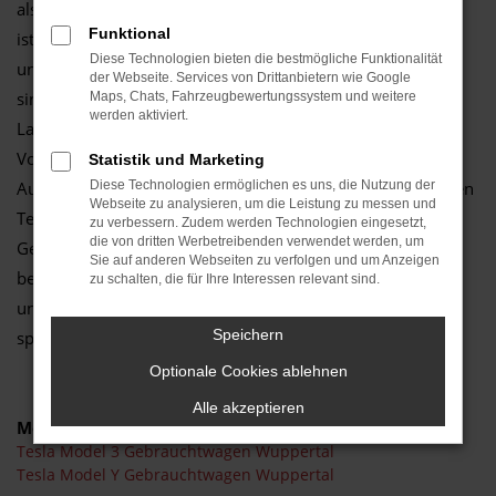
als bewährt und langlebig erwiesen haben? Für Wuppertal
Funktional
ist ein Tesla Gebrauchtwagen ganz sicher eine gute Wahl
Diese Technologien bieten die bestmögliche Funktionalität
und bringt Sie sicher von A nach B. Die einzelnen Modelle
der Webseite. Services von Drittanbietern wie Google
sind sowohl im Stadtverkehr einsetzbar als auch auf
Maps, Chats, Fahrzeugbewertungssystem und weitere
werden aktiviert.
Landstraße und Autobahn perfekt nutzbar. Ein enormer
Vorteil besteht im günstigen Preis, den wir Ihnen im
Statistik und Marketing
Autozentrum Schmitz garantieren. Wann immer Sie in einen
Diese Technologien ermöglichen es uns, die Nutzung der
Webseite zu analysieren, um die Leistung zu messen und
Tesla Gebrauchtwagen von uns steigen, sparen Sie bares
zu verbessern. Zudem werden Technologien eingesetzt,
die von dritten Werbetreibenden verwendet werden, um
Geld und brauchen dabei keinerlei qualitative Abstriche zu
Sie auf anderen Webseiten zu verfolgen und um Anzeigen
befürchten. Wir arbeiten seit vielen Jahren für Kundinnen
zu schalten, die für Ihre Interessen relevant sind.
und Kunden aus Wuppertal und halten eine Fülle an
Speichern
spannenden Angeboten auf Lager.
Optionale Cookies ablehnen
Alle akzeptieren
Modelle
Tesla Model 3 Gebrauchtwagen Wuppertal
Tesla Model Y Gebrauchtwagen Wuppertal