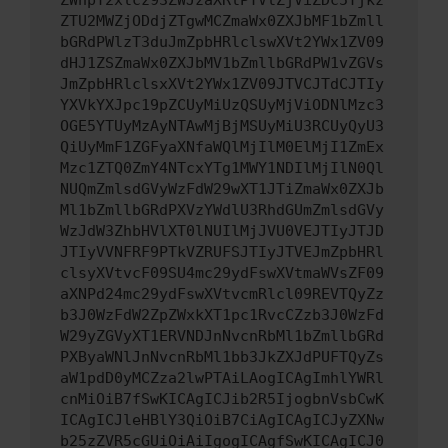
ZWhpY2xlcz93ZWJzaXRlPTVlZjViZDc5Yjkz
ZTU2MWZjODdjZTgwMCZmaWx0ZXJbMF1bZmll
bGRdPWlzT3duJmZpbHRlclswXVt2YWx1ZV09
dHJ1ZSZmaWx0ZXJbMV1bZmllbGRdPW1vZGVs
JmZpbHRlclsxXVt2YWx1ZV09JTVCJTdCJTIy
YXVkYXJpc19pZCUyMiUzQSUyMjViODNlMzc3
OGE5YTUyMzAyNTAwMjBjMSUyMiU3RCUyQyU3
QiUyMmF1ZGFyaXNfaWQlMjIlM0ElMjI1ZmEx
Mzc1ZTQ0ZmY4NTcxYTg1MWY1NDIlMjIlN0Ql
NUQmZmlsdGVyWzFdW29wXT1JTiZmaWx0ZXJb
Ml1bZmllbGRdPXVzYWdlU3RhdGUmZmlsdGVy
WzJdW3ZhbHVlXT0lNUIlMjJVU0VEJTIyJTJD
JTIyVVNFRF9PTkVZRUFSJTIyJTVEJmZpbHRl
clsyXVtvcF09SU4mc29ydFswXVtmaWVsZF09
aXNPd24mc29ydFswXVtvcmRlcl09REVTQyZz
b3J0WzFdW2ZpZWxkXT1pc1RvcCZzb3J0WzFd
W29yZGVyXT1ERVNDJnNvcnRbMl1bZmllbGRd
PXByaWNlJnNvcnRbMl1bb3JkZXJdPUFTQyZs
aW1pdD0yMCZza2lwPTAiLAogICAgImhlYWRl
cnMiOiB7fSwKICAgICJib2R5IjogbnVsbCwK
ICAgICJleHBlY3QiOiB7CiAgICAgICJyZXNw
b25zZVR5cGUiOiAiIgogICAgfSwKICAgICJ0