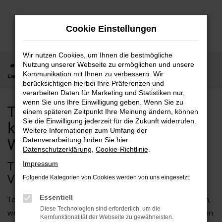
Zum
Hauptinhalt
Cookie Einstellungen
springen
Wir nutzen Cookies, um Ihnen die bestmögliche
Nutzung unserer Webseite zu ermöglichen und unsere
Startseite
Wuppertal
Tesla
Tesla Gebrauchtwagen kaufen |
Kommunikation mit Ihnen zu verbessern. Wir
Lieferservice nach Wuppertal
berücksichtigen hierbei Ihre Präferenzen und
verarbeiten Daten für Marketing und Statistiken nur,
wenn Sie uns Ihre Einwilligung geben. Wenn Sie zu
Tesla Gebrauchtwagen
einem späteren Zeitpunkt Ihre Meinung ändern, können
Sie die Einwilligung jederzeit für die Zukunft widerrufen.
kaufen | Lieferservice nach
Weitere Informationen zum Umfang der
Wuppertal
Datenverarbeitung finden Sie hier:
Datenschutzerklärung
,
Cookie-Richtlinie
.
TESLA GEBRAUCHTWAGEN – IHR
Impressum
VERTRAUENSKAUF FÜR WUPPERTAL
Folgende Kategorien von Cookies werden von uns eingesetzt:
Essentiell
Tesla Gebrauchtwagen liegen im Trend. Warum neu kaufen,
Diese Technologien sind erforderlich, um die
wenn sich die Fahrzeuge dieses Herstellers seit vielen Jahren
Kernfunktionalität der Webseite zu gewährleisten.