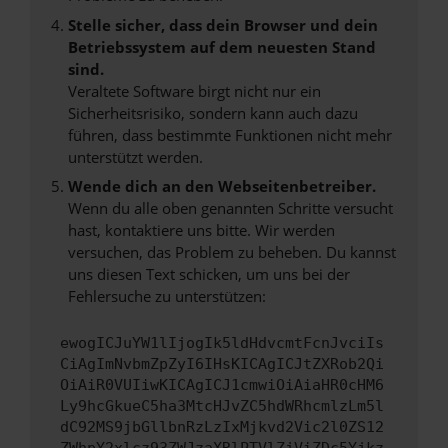
Stelle sicher, dass dein Browser und dein
Betriebssystem auf dem neuesten Stand
sind.
Veraltete Software birgt nicht nur ein
Sicherheitsrisiko, sondern kann auch dazu
führen, dass bestimmte Funktionen nicht mehr
unterstützt werden.
Wende dich an den Webseitenbetreiber.
Wenn du alle oben genannten Schritte versucht
hast, kontaktiere uns bitte. Wir werden
versuchen, das Problem zu beheben. Du kannst
uns diesen Text schicken, um uns bei der
Fehlersuche zu unterstützen:
ewogICJuYW1lIjogIk5ldHdvcmtFcnJvciIs
CiAgImNvbmZpZyI6IHsKICAgICJtZXRob2Qi
OiAiR0VUIiwKICAgICJ1cmwiOiAiaHR0cHM6
Ly9hcGkueC5ha3MtcHJvZC5hdWRhcmlzLm5l
dC92MS9jbGllbnRzLzIxMjkvd2Vic2l0ZS12