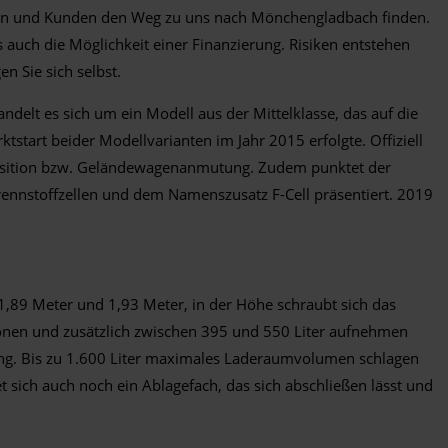
dinnen und Kunden den Weg zu uns nach Mönchengladbach finden.
s auch die Möglichkeit einer Finanzierung. Risiken entstehen
n Sie sich selbst.
delt es sich um ein Modell aus der Mittelklasse, das auf die
start beider Modellvarianten im Jahr 2015 erfolgte. Offiziell
zposition bzw. Geländewagenanmutung. Zudem punktet der
ennstoffzellen und dem Namenszusatz F-Cell präsentiert. 2019
 1,89 Meter und 1,93 Meter, in der Höhe schraubt sich das
rsonen und zusätzlich zwischen 395 und 550 Liter aufnehmen
lung. Bis zu 1.600 Liter maximales Laderaumvolumen schlagen
ich auch noch ein Ablagefach, das sich abschließen lässt und