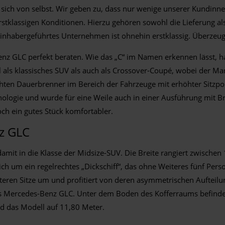
eht sich von selbst. Wir geben zu, dass nur wenige unserer Kun
erstklassigen Konditionen. Hierzu gehören sowohl die Lieferung al
inhabergeführtes Unternehmen ist ohnehin erstklassig. Überzeuge
z GLC perfekt beraten. Wie das „C“ im Namen erkennen lässt, han
ls klassisches SUV als auch als Crossover-Coupé, wobei der Markt
echten Dauerbrenner im Bereich der Fahrzeuge mit erhöhter Sit
ologie und wurde für eine Weile auch in einer Ausführung mit Br
och ein gutes Stück komfortabler.
z GLC
amit in die Klasse der Midsize-SUV. Die Breite rangiert zwischen
ich um ein regelrechtes „Dickschiff“, das ohne Weiteres fünf Pe
hinteren Sitze um und profitiert von deren asymmetrischen Auftei
s Mercedes-Benz GLC. Unter dem Boden des Kofferraums befindet s
rd das Modell auf 11,80 Meter.