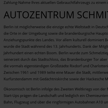
Zahlung-Nahme Ihres aktuellen Gebrauchtfahrzeugs zu einem r
AUTOZENTRUM SCHMITZ
Berlin ist möglicherweise die einzige echte Weltstadt in Deu
die Orte in der Umgebung sowie die brandenburgische Hauptsta
Anziehungspunkte des Landes. Vor allem kulturell dominiert Be
wurde die Stadt während des 13. Jahrhunderts. Dank der Mitgli
Jahrhundert einen echten Boom. Berlin wurde zum Schmelztieg
seinerzeit durch das Stadtschloss, das Brandenburger Tor ab
die vormals eigenständigen Großstädte Rixdorf und Charlottenb
Zwischen 1961 und 1989 teilte eine Mauer die Stadt, mittlerwe
Kurfürstendamm mit Gedächtniskirche sowie der Hackesche M
Ökonomisch ist Berlin infolge des Zweiten Weltkriegs von der 
Start-Ups prägen die Landschaft und lediglich ein Chemieuntern
Bahn, Flugzeug und über die ringförmigen Autobahnen A10 u