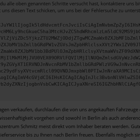
u alle oben genannten Schritte versucht hast, kontaktiere uns 
 uns diesen Text schicken, um uns bei der Fehlersuche zu unterst
CJuYW1lIjogIk5ldHdvcmtFcnJvciIsCiAgImNvbmZpZyI6IHs
0cHM6Ly9hcGkueC5ha3MtcHJvZC5hdWRhcmlzLm5ldC92MS9jb
TVlZjViZDc5YjkzZTU2MWZjODdjZTgwMCZmaWx0ZXJbMF1bZml
0ZXJbMV1bZmllbGRdPW1vZGVsJmZpbHRlclsxXVt2YWx1ZV09J
CZmaWx0ZXJbMV1bb3BdPUlOJmZpbHRlclsyXVtmaWVsZF09dXN
lMjIlMkMlMjJVU0VEX09ORVlFQVIlMjIlNUQmZmlsdGVyWzJdW
29yZGVyXT1ERVNDJnNvcnRbMV1bZmllbGRdPWlzVG9wJnNvcnR
mc29ydFsyXVtvcmRlcl09QVNDJmxpbWl0PTIwJnNraXA9MCIsC
AogICAgImV4cGVjdCI6IHsKICAgICAgInJlc3BvbnNlVHlwZSI
yb2dyZXNzIjogbnVsbCwKICAgICJyaXNreSI6IGZhbHNlCiAgf
en verkaufen, durchlaufen die von uns angekauften Fahrzeuge ei
wissenhaftigkeit vorgehen und sowohl in Berlin als auch andere
Autozentrum Schmitz meist direkt vom Inhaber beraten werden. G
erservice bis zu Ihnen nach Berlin freuen. Ebenfalls möglich sin