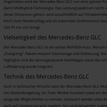
Angetrieben wird der Mercedes-Benz GLC von einer ganzen Füll
damit Mildhybrid-Technologie. Das Leistungsspektrum reicht v
dieser Dimension gehört, wird ausschließlich auf Allradantri
km/h ihren Niederschlag und als maximales Drehmoment lassen
330 PS mit sich bringt.
Vielseitigkeit des Mercedes-Benz GLC
Der Mercedes-Benz GLC ist ein echtes Wohlfühl-Auto. Warum da
„Energizing“- Pakete mitsamt Sitzmassage und Sitzheizung. Die
Highlights sind die sensorgesteuerte Heckklappe sowie das schl
Luftfederung wurde integriert.
Technik des Mercedes-Benz GLC
Auch in technischer Hinsicht setzt der Mercedes-Benz GLC Akzen
mit Abstandsregelung, ein Toter-Winkel-Assistent sowie ein d
einige der Möglichkeiten zu nennen. Gesteuert werden viele 
auch auf Umgangssprache reagiert. Am Lenkrad werden zudem T