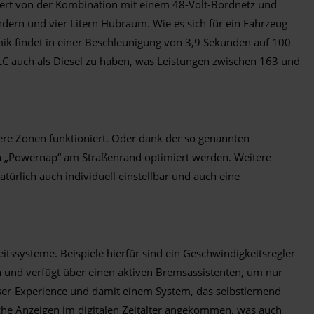
iert von der Kombination mit einem 48-Volt-Bordnetz und
dern und vier Litern Hubraum. Wie es sich für ein Fahrzeug
mik findet in einer Beschleunigung von 3,9 Sekunden auf 100
C auch als Diesel zu haben, was Leistungen zwischen 163 und
ere Zonen funktioniert. Oder dank der so genannten
nen „Powernap“ am Straßenrand optimiert werden. Weitere
türlich auch individuell einstellbar und auch eine
itssysteme. Beispiele hierfür sind ein Geschwindigkeitsregler
n und verfügt über einen aktiven Bremsassistenten, um nur
ser-Experience und damit einem System, das selbstlernend
he Anzeigen im digitalen Zeitalter angekommen, was auch