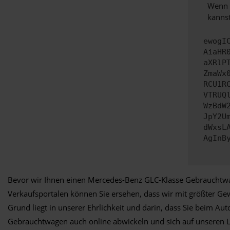
Wenn d
kannst
ewogI
AiaHR
aXRlP
ZmaWx
RCU1R
VTRUQ
WzBdW
JpY2U
dWxsL
AgInB
Bevor wir Ihnen einen Mercedes-Benz GLC-Klasse Gebrauchtwag
Verkaufsportalen können Sie ersehen, dass wir mit größter Ge
Grund liegt in unserer Ehrlichkeit und darin, dass Sie beim 
Gebrauchtwagen auch online abwickeln und sich auf unseren Lief