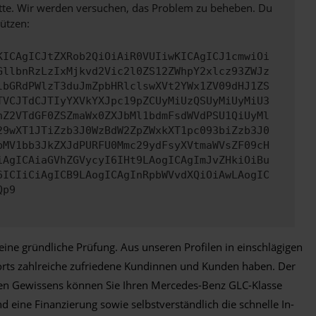
bitte. Wir werden versuchen, das Problem zu beheben. Du
ützen:
KICAgICJtZXRob2QiOiAiR0VUIiwKICAgICJ1cmwiOi
GllbnRzLzIxMjkvd2Vic2l0ZS12ZWhpY2xlcz93ZWJz
lbGRdPWlzT3duJmZpbHRlclswXVt2YWx1ZV09dHJ1ZS
TVCJTdCJTIyYXVkYXJpc19pZCUyMiUzQSUyMiUyMiU3
hZ2VTdGF0ZSZmaWx0ZXJbMl1bdmFsdWVdPSU1QiUyMl
29wXT1JTiZzb3J0WzBdW2ZpZWxkXT1pc093biZzb3J0
bMV1bb3JkZXJdPURFU0Mmc29ydFsyXVtmaWVsZF09cH
iAgICAiaGVhZGVycyI6IHt9LAogICAgImJvZHkiOiBu
6ICIiCiAgICB9LAogICAgInRpbWVvdXQiOiAwLAogIC
Qp9
ne gründliche Prüfung. Aus unseren Profilen in einschlägigen
norts zahlreiche zufriedene Kundinnen und Kunden haben. Der
uten Gewissens können Sie Ihren Mercedes-Benz GLC-Klasse
d eine Finanzierung sowie selbstverständlich die schnelle In-