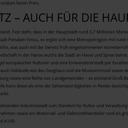
undum fairen Preis.
 – AUCH FÜR DIE HAU
tschland. Fest steht, dass in der Hauptstadt rund 3,7 Millionen 
dt Potsdam hinzu, so ergibt sich eine Metropolregion mit rund 
rlin, was auch mit der bereits früh eingenommenen Vorreiterroll
edschaft in der Hanse wuchs die Stadt an Havel und Spree beträc
el europäischer Kulturen und eine Einwandererstadt par Excell
er auch Gebäude wie das Zeughaus und die Museumsinsel sowie de
urg sowie eine Reihe von Landgemeinden – es entstand Groß-Berli
ile kann diese als eine der Sehenswürdigkeiten in Resten besicht
arkt.
führenden Industriestadt zum Standort für Kultur und Verwaltung
ehmen sowie ein Motorrad- und Elektronikhersteller sind als groß
nd A100.