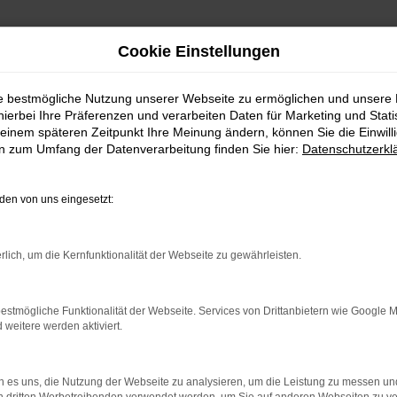
Cookie Einstellungen
ie bestmögliche Nutzung unserer Webseite zu ermöglichen und unsere
hierbei Ihre Präferenzen und verarbeiten Daten für Marketing und Stati
s-Benz GLC-Klasse Gebrauchtwagen mit Lieferservice nach Berlin
einem späteren Zeitpunkt Ihre Meinung ändern, können Sie die Einwillig
en zum Umfang der Datenverarbeitung finden Sie hier:
Datenschutzerkl
auchtwagen mit Lieferservice n
en von uns eingesetzt:
GLC-KLASSE GEBRAUCHT
rlich, um die Kernfunktionalität der Webseite zu gewährleisten.
würden wir Ihnen guten Gewissens einen Mercedes-Benz GLC-Klas
estmögliche Funktionalität der Webseite. Services von Drittanbietern wie Google 
eitere werden aktiviert.
 davon, dass Sie ein durch und durch hochwertiges und langlebi
 Faible für Mercedes-Benz GLC-Klasse Gebrauchtwagen entwickelt. 
ngen Reparaturbedarf. Hinzu kommt, dass die Ausstattung bereit
 es uns, die Nutzung der Webseite zu analysieren, um die Leistung zu messen u