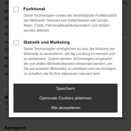
das Autozentrum Schmitz entscheiden und bieten Ihnen eine
Funktional
große Bandbreite an Modellen. Gerne hören wir Ihnen vor
Diese Technologien bieten die bestmögliche Funktionalität
dem Autokauf aufmerksam zu und finden durch
der Webseite. Services von Drittanbietern wie Google
umfangreiche Beratung die perfekt Lösung für Ihre
Maps, Chats, Fahrzeugbewertungssystem und weitere
werden aktiviert.
Ansprüche an Mobilität. Dabei bieten wir Ihnen keineswegs
nur Tesla Neuwagen, sondern gerne auch eine günstige
Statistik und Marketing
Tageszulassung sowie Gebraucht- und Jahreswagen.
Diese Technologien ermöglichen es uns, die Nutzung der
Webseite zu analysieren, um die Leistung zu messen und
Kennzeichnend für das Autohaus Schmitz ist die Nähe zur
zu verbessern. Zudem werden Technologien eingesetzt,
die von dritten Werbetreibenden verwendet werden, um
Kundschaft. Wir sind auch nach dem Autokauf für Sie –
Sie auf anderen Webseiten zu verfolgen und um Anzeigen
vertrauensvoll und ehrlich.
zu schalten, die für Ihre Interessen relevant sind.
Speichern
Modelle
Optionale Cookies ablehnen
Tesla Model 3
Alle akzeptieren
Tesla Model Y
Kategorie