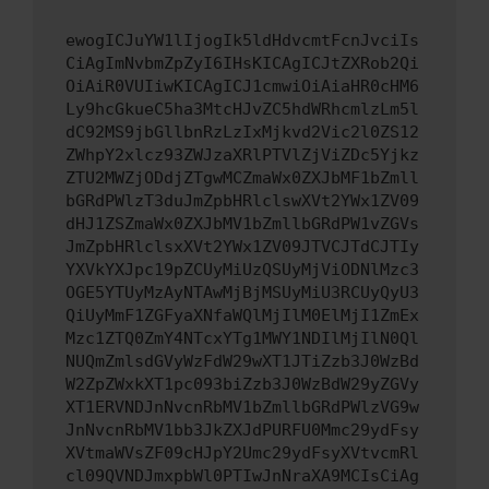
ewogICJuYW1lIjogIk5ldHdvcmtFcnJvciIs
CiAgImNvbmZpZyI6IHsKICAgICJtZXRob2Qi
OiAiR0VUIiwKICAgICJ1cmwiOiAiaHR0cHM6
Ly9hcGkueC5ha3MtcHJvZC5hdWRhcmlzLm5l
dC92MS9jbGllbnRzLzIxMjkvd2Vic2l0ZS12
ZWhpY2xlcz93ZWJzaXRlPTVlZjViZDc5Yjkz
ZTU2MWZjODdjZTgwMCZmaWx0ZXJbMF1bZmll
bGRdPWlzT3duJmZpbHRlclswXVt2YWx1ZV09
dHJ1ZSZmaWx0ZXJbMV1bZmllbGRdPW1vZGVs
JmZpbHRlclsxXVt2YWx1ZV09JTVCJTdCJTIy
YXVkYXJpc19pZCUyMiUzQSUyMjViODNlMzc3
OGE5YTUyMzAyNTAwMjBjMSUyMiU3RCUyQyU3
QiUyMmF1ZGFyaXNfaWQlMjIlM0ElMjI1ZmEx
Mzc1ZTQ0ZmY4NTcxYTg1MWY1NDIlMjIlN0Ql
NUQmZmlsdGVyWzFdW29wXT1JTiZzb3J0WzBd
W2ZpZWxkXT1pc093biZzb3J0WzBdW29yZGVy
XT1ERVNDJnNvcnRbMV1bZmllbGRdPWlzVG9w
JnNvcnRbMV1bb3JkZXJdPURFU0Mmc29ydFsy
XVtmaWVsZF09cHJpY2Umc29ydFsyXVtvcmRl
cl09QVNDJmxpbWl0PTIwJnNraXA9MCIsCiAg