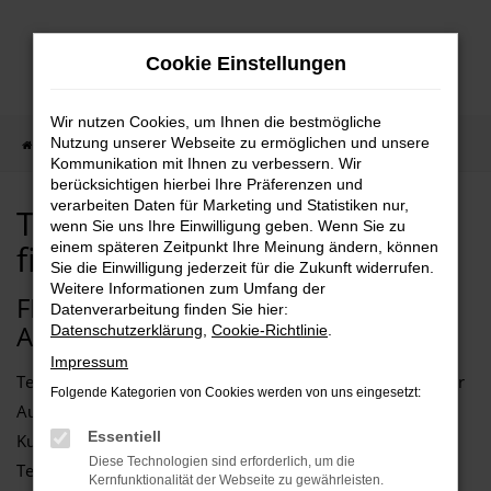
Zum
Hauptinhalt
Cookie Einstellungen
springen
Wir nutzen Cookies, um Ihnen die bestmögliche
Nutzung unserer Webseite zu ermöglichen und unsere
Startseite
Tesla Auto kaufen, finanzieren, leasen
Kommunikation mit Ihnen zu verbessern. Wir
berücksichtigen hierbei Ihre Präferenzen und
verarbeiten Daten für Marketing und Statistiken nur,
Tesla Auto kaufen,
wenn Sie uns Ihre Einwilligung geben. Wenn Sie zu
finanzieren, leasen
einem späteren Zeitpunkt Ihre Meinung ändern, können
Sie die Einwilligung jederzeit für die Zukunft widerrufen.
Weitere Informationen zum Umfang der
FINDEN SIE IHREN NEUEN TESLA IM
Datenverarbeitung finden Sie hier:
AUTOZENTRUM SCHMITZ
Datenschutzerklärung
,
Cookie-Richtlinie
.
Impressum
Tesla baut herausragende Fahrzeuge – das wissen nicht nur
Folgende Kategorien von Cookies werden von uns eingesetzt:
Autohändler und Experten, sondern auch Kundinnen und
Essentiell
Kunden zu schätzen. Entsprechend treffen Sie mit Ihrem
Diese Technologien sind erforderlich, um die
Tesla eine perfekte Wahl. Wir freuen uns, dass Sie sich für
Kernfunktionalität der Webseite zu gewährleisten.