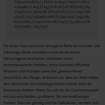
ICAiaGVhZGVycyI6IHt9LAogICAgImJvZHki
OiBudWxsLAogICAgImV4cGVjdCI6IHsKICAg
ICAgInJlc3BvbnNlVHlwZSI6ICIiCiAgICB9
LAogICAgInRpbWVvdXQiOiAwLAogICAgInBy
b2dyZXNzIjogbnVsbCwKICAgICJyaXNreSI6
IGZhbHNlCiAgfQp9
Für einen Tesla existieren eine ganze Reihe an Gründen. Die
Fahrzeuge dieses Herstellers sind seit eh und je
herausragend verarbeitet und bieten einen
bemerkenswerten Komfort. Hinzu kommen effiziente
Motoren und Antriebe sowie das „gewisse Etwas“
hinsichtlich des Design. So kommt es, dass ein Tesla neben
den zahlreichen Verstandsargumenten immer auch die
Emotionen bedient. Wenn Sie sich für die Zusammenarbeit
mit uns entscheiden, profitieren Sie von erstklassigen
Preisen. Dass wir günstig und fair kalkulieren, versteht sich