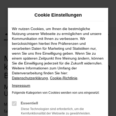
Zum
Hauptinhalt
Cookie Einstellungen
springen
Wir nutzen Cookies, um Ihnen die bestmögliche
Nutzung unserer Webseite zu ermöglichen und unsere
Startseite
Bonn
Mercedes-Benz
Mercedes-Benz GLC-Klasse kaufen
Kommunikation mit Ihnen zu verbessern. Wir
mit Lieferservice nach Bonn
berücksichtigen hierbei Ihre Präferenzen und
verarbeiten Daten für Marketing und Statistiken nur,
wenn Sie uns Ihre Einwilligung geben. Wenn Sie zu
Mercedes-Benz GLC-Klasse
einem späteren Zeitpunkt Ihre Meinung ändern, können
Sie die Einwilligung jederzeit für die Zukunft widerrufen.
kaufen mit Lieferservice nach
Weitere Informationen zum Umfang der
Bonn
Datenverarbeitung finden Sie hier:
Datenschutzerklärung
,
Cookie-Richtlinie
.
MERCEDES-BENZ GLC-KLASSE –
Impressum
UNSERE EMPFEHLUNG FÜR BONN
Folgende Kategorien von Cookies werden von uns eingesetzt:
Essentiell
Mit einer Mercedes-Benz GLC-Klasse machen Sie nichts
Diese Technologien sind erforderlich, um die
falsch. Für Fahrten in Bonn und Umgebung eignet sich
Kernfunktionalität der Webseite zu gewährleisten.