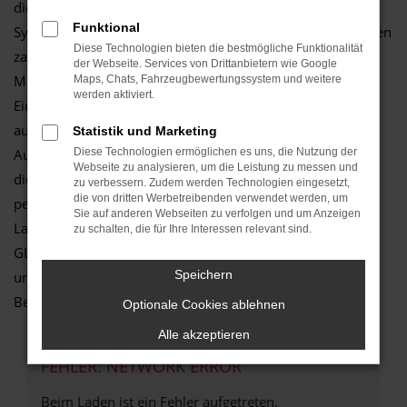
dieses Modell ganz vortrefflich und bietet die perfekte
Funktional
Synthese aus Effizienz und jeder Menge Komfort. Neben den
Diese Technologien bieten die bestmögliche Funktionalität
zahlreichen „harten“ Argumenten zugunsten einer
der Webseite. Services von Drittanbietern wie Google
Mercedes-Benz GLC-Klasse in Bonn treten die Emotionen.
Maps, Chats, Fahrzeugbewertungssystem und weitere
werden aktiviert.
Eine Mercedes-Benz GLC-Klasse sieht einfach umwerfend
aus und das Fahren macht schlichtweg Spaß. Im
Statistik und Marketing
Autozentrum Schmitz wissen wir um die vielen Vorteile
Diese Technologien ermöglichen es uns, die Nutzung der
Webseite zu analysieren, um die Leistung zu messen und
dieses Modells und können Ihnen diese gerne in einem
zu verbessern. Zudem werden Technologien eingesetzt,
die von dritten Werbetreibenden verwendet werden, um
persönlichen Gespräch erläutern. Zudem sind wir in der
Sie auf anderen Webseiten zu verfolgen und um Anzeigen
Lage, die vielen Extras und Assistenten der Mercedes-Benz
zu schalten, die für Ihre Interessen relevant sind.
GLC-Klasse als Neuwagen zu erklären und Sie kompetent
Speichern
und fair zu beraten. Setzen Sie auf einen inhabergeführten
Betrieb mit dem Herz am richtigen Fleck.
Optionale Cookies ablehnen
Alle akzeptieren
FEHLER: NETWORK ERROR
Beim Laden ist ein Fehler aufgetreten.