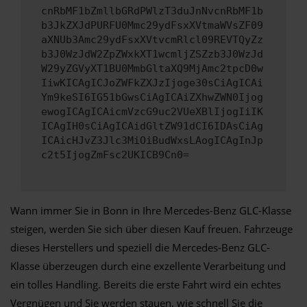
cnRbMF1bZmllbGRdPWlzT3duJnNvcnRbMF1b
b3JkZXJdPURFU0Mmc29ydFsxXVtmaWVsZF09
aXNUb3Amc29ydFsxXVtvcmRlcl09REVTQyZz
b3J0WzJdW2ZpZWxkXT1wcmljZSZzb3J0WzJd
W29yZGVyXT1BU0MmbGltaXQ9MjAmc2tpcD0w
IiwKICAgICJoZWFkZXJzIjoge30sCiAgICAi
Ym9keSI6IG51bGwsCiAgICAiZXhwZWN0Ijog
ewogICAgICAicmVzcG9uc2VUeXBlIjogIiIK
ICAgIH0sCiAgICAidGltZW91dCI6IDAsCiAg
ICAicHJvZ3Jlc3MiOiBudWxsLAogICAgInJp
c2t5IjogZmFsc2UKICB9Cn0=
Wann immer Sie in Bonn in Ihre Mercedes-Benz GLC-Klasse
steigen, werden Sie sich über diesen Kauf freuen. Fahrzeuge
dieses Herstellers und speziell die Mercedes-Benz GLC-
Klasse überzeugen durch eine exzellente Verarbeitung und
ein tolles Handling. Bereits die erste Fahrt wird ein echtes
Vergnügen und Sie werden stauen, wie schnell Sie die