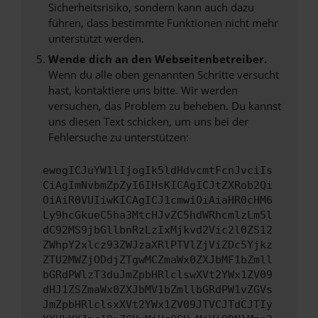
Sicherheitsrisiko, sondern kann auch dazu
führen, dass bestimmte Funktionen nicht mehr
unterstützt werden.
Wende dich an den Webseitenbetreiber.
Wenn du alle oben genannten Schritte versucht
hast, kontaktiere uns bitte. Wir werden
versuchen, das Problem zu beheben. Du kannst
uns diesen Text schicken, um uns bei der
Fehlersuche zu unterstützen:
ewogICJuYW1lIjogIk5ldHdvcmtFcnJvciIs
CiAgImNvbmZpZyI6IHsKICAgICJtZXRob2Qi
OiAiR0VUIiwKICAgICJ1cmwiOiAiaHR0cHM6
Ly9hcGkueC5ha3MtcHJvZC5hdWRhcmlzLm5l
dC92MS9jbGllbnRzLzIxMjkvd2Vic2l0ZS12
ZWhpY2xlcz93ZWJzaXRlPTVlZjViZDc5Yjkz
ZTU2MWZjODdjZTgwMCZmaWx0ZXJbMF1bZmll
bGRdPWlzT3duJmZpbHRlclswXVt2YWx1ZV09
dHJ1ZSZmaWx0ZXJbMV1bZmllbGRdPW1vZGVs
JmZpbHRlclsxXVt2YWx1ZV09JTVCJTdCJTIy