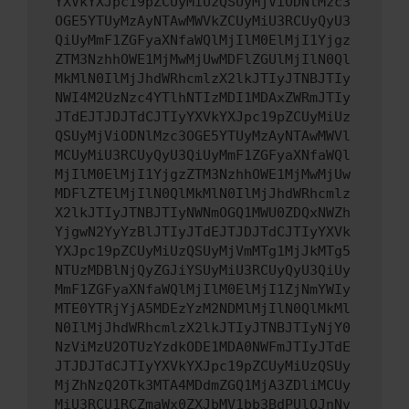
YXVkYXJpc19pZCUyMiUzQSUyMjViODNlMzc3
OGE5YTUyMzAyNTAwMWVkZCUyMiU3RCUyQyU3
QiUyMmF1ZGFyaXNfaWQlMjIlM0ElMjI1Yjgz
ZTM3NzhhOWE1MjMwMjUwMDFlZGUlMjIlN0Ql
MkMlN0IlMjJhdWRhcmlzX2lkJTIyJTNBJTIy
NWI4M2UzNzc4YTlhNTIzMDI1MDAxZWRmJTIy
JTdEJTJDJTdCJTIyYXVkYXJpc19pZCUyMiUz
QSUyMjViODNlMzc3OGE5YTUyMzAyNTAwMWVl
MCUyMiU3RCUyQyU3QiUyMmF1ZGFyaXNfaWQl
MjIlM0ElMjI1YjgzZTM3NzhhOWE1MjMwMjUw
MDFlZTElMjIlN0QlMkMlN0IlMjJhdWRhcmlz
X2lkJTIyJTNBJTIyNWNmOGQ1MWU0ZDQxNWZh
YjgwN2YyYzBlJTIyJTdEJTJDJTdCJTIyYXVk
YXJpc19pZCUyMiUzQSUyMjVmMTg1MjJkMTg5
NTUzMDBlNjQyZGJiYSUyMiU3RCUyQyU3QiUy
MmF1ZGFyaXNfaWQlMjIlM0ElMjI1ZjNmYWIy
MTE0YTRjYjA5MDEzYzM2NDMlMjIlN0QlMkMl
N0IlMjJhdWRhcmlzX2lkJTIyJTNBJTIyNjY0
NzViMzU2OTUzYzdkODE1MDA0NWFmJTIyJTdE
JTJDJTdCJTIyYXVkYXJpc19pZCUyMiUzQSUy
MjZhNzQ2OTk3MTA4MDdmZGQ1MjA3ZDliMCUy
MiU3RCU1RCZmaWx0ZXJbMV1bb3BdPUlOJnNv