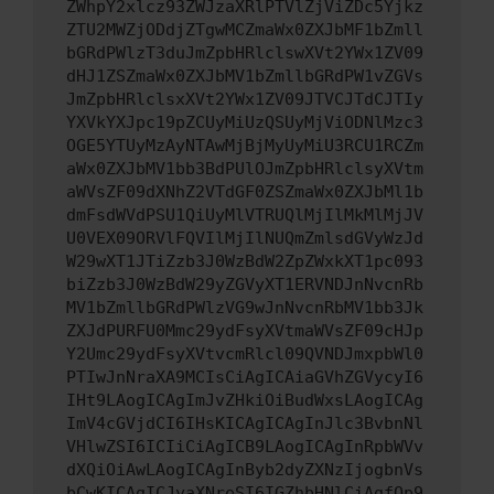
ZWhpY2xlcz93ZWJzaXRlPTVlZjViZDc5Yjkz
ZTU2MWZjODdjZTgwMCZmaWx0ZXJbMF1bZmll
bGRdPWlzT3duJmZpbHRlclswXVt2YWx1ZV09
dHJ1ZSZmaWx0ZXJbMV1bZmllbGRdPW1vZGVs
JmZpbHRlclsxXVt2YWx1ZV09JTVCJTdCJTIy
YXVkYXJpc19pZCUyMiUzQSUyMjViODNlMzc3
OGE5YTUyMzAyNTAwMjBjMyUyMiU3RCU1RCZm
aWx0ZXJbMV1bb3BdPUlOJmZpbHRlclsyXVtm
aWVsZF09dXNhZ2VTdGF0ZSZmaWx0ZXJbMl1b
dmFsdWVdPSU1QiUyMlVTRUQlMjIlMkMlMjJV
U0VEX09ORVlFQVIlMjIlNUQmZmlsdGVyWzJd
W29wXT1JTiZzb3J0WzBdW2ZpZWxkXT1pc093
biZzb3J0WzBdW29yZGVyXT1ERVNDJnNvcnRb
MV1bZmllbGRdPWlzVG9wJnNvcnRbMV1bb3Jk
ZXJdPURFU0Mmc29ydFsyXVtmaWVsZF09cHJp
Y2Umc29ydFsyXVtvcmRlcl09QVNDJmxpbWl0
PTIwJnNraXA9MCIsCiAgICAiaGVhZGVycyI6
IHt9LAogICAgImJvZHkiOiBudWxsLAogICAg
ImV4cGVjdCI6IHsKICAgICAgInJlc3BvbnNl
VHlwZSI6ICIiCiAgICB9LAogICAgInRpbWVv
dXQiOiAwLAogICAgInByb2dyZXNzIjogbnVs
bCwKICAgICJyaXNreSI6IGZhbHNlCiAgfQp9