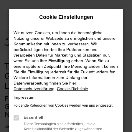
Zum
Hauptinhalt
Cookie Einstellungen
springen
Wir nutzen Cookies, um Ihnen die bestmögliche
Nutzung unserer Webseite zu ermöglichen und unsere
Startseite
Dresden
Tesla
Tesla Model X
Tesla Model X
Kommunikation mit Ihnen zu verbessern. Wir
Gebrauchtwagen mit Lieferservice nach Dresden
berücksichtigen hierbei Ihre Präferenzen und
verarbeiten Daten für Marketing und Statistiken nur,
wenn Sie uns Ihre Einwilligung geben. Wenn Sie zu
Tesla Model X
einem späteren Zeitpunkt Ihre Meinung ändern, können
Sie die Einwilligung jederzeit für die Zukunft widerrufen.
Gebrauchtwagen mit
Weitere Informationen zum Umfang der
Lieferservice nach Dresden
Datenverarbeitung finden Sie hier:
Datenschutzerklärung
,
Cookie-Richtlinie
.
EIN TESLA MODEL X
Impressum
GEBRAUCHTWAGEN PASST PERFEKT
Folgende Kategorien von Cookies werden von uns eingesetzt:
NACH DRESDEN
Essentiell
Diese Technologien sind erforderlich, um die
Sie benötigen ein neues Auto für Dresden und Umgebung?
Kernfunktionalität der Webseite zu gewährleisten.