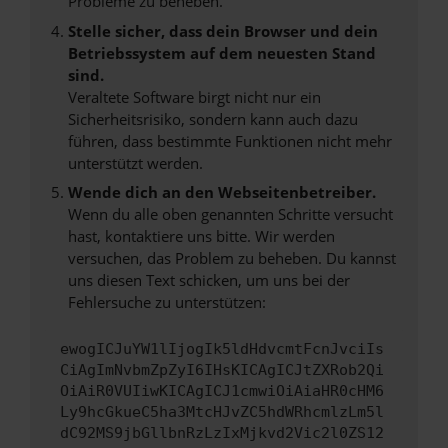
Probleme zu beheben.
Stelle sicher, dass dein Browser und dein
Betriebssystem auf dem neuesten Stand
sind.
Veraltete Software birgt nicht nur ein
Sicherheitsrisiko, sondern kann auch dazu
führen, dass bestimmte Funktionen nicht mehr
unterstützt werden.
Wende dich an den Webseitenbetreiber.
Wenn du alle oben genannten Schritte versucht
hast, kontaktiere uns bitte. Wir werden
versuchen, das Problem zu beheben. Du kannst
uns diesen Text schicken, um uns bei der
Fehlersuche zu unterstützen:
ewogICJuYW1lIjogIk5ldHdvcmtFcnJvciIs
CiAgImNvbmZpZyI6IHsKICAgICJtZXRob2Qi
OiAiR0VUIiwKICAgICJ1cmwiOiAiaHR0cHM6
Ly9hcGkueC5ha3MtcHJvZC5hdWRhcmlzLm5l
dC92MS9jbGllbnRzLzIxMjkvd2Vic2l0ZS12