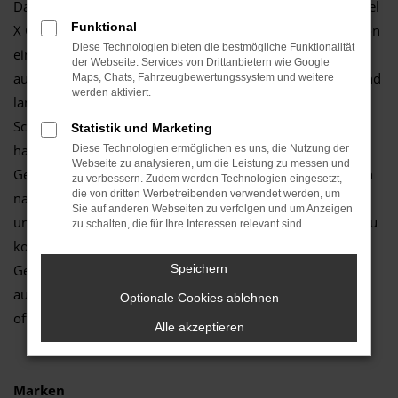
Dann würden wir Ihnen guten Gewissens einen Tesla Model
Funktional
X Gebrauchtwagen empfehlen. Sie profitieren einerseits von
Diese Technologien bieten die bestmögliche Funktionalität
einem überaus moderaten Preisniveau, andererseits aber
der Webseite. Services von Drittanbietern wie Google
auch davon, dass Sie ein durch und durch hochwertiges und
Maps, Chats, Fahrzeugbewertungssystem und weitere
werden aktiviert.
langlebiges Fahrzeug erhalten. Wir vom Autozentrum
Schmitz handeln seit vielen Jahren mit Fahrzeugen und
Statistik und Marketing
haben ein regelrechtes Faible für Tesla Model X
Diese Technologien ermöglichen es uns, die Nutzung der
Webseite zu analysieren, um die Leistung zu messen und
Gebrauchtwagen entwickelt. Die Fahrzeuge sind auch noch
zu verbessern. Zudem werden Technologien eingesetzt,
die von dritten Werbetreibenden verwendet werden, um
nach Jahren attraktiv und überzeugen durch wenig Pannen
Sie auf anderen Webseiten zu verfolgen und um Anzeigen
und einen vergleichsweise geringen Reparaturbedarf. Hinzu
zu schalten, die für Ihre Interessen relevant sind.
kommt, dass die Ausstattung bereits bei früheren
Generationen auf Höhe der Zeit war und sich das Modell
Speichern
auch heute auf den Straßen von Dresden kaum Wünsche
Optionale Cookies ablehnen
offen lässt.
Alle akzeptieren
Marken