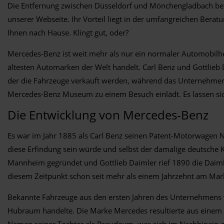
Die Entfernung zwischen Düsseldorf und Mönchengladbach beträ
unserer Webseite. Ihr Vorteil liegt in der umfangreichen Berat
Ihnen nach Hause. Klingt gut, oder?
Mercedes-Benz ist weit mehr als nur ein normaler Automobilhers
ältesten Automarken der Welt handelt. Carl Benz und Gottlieb 
der die Fahrzeuge verkauft werden, während das Unternehmen a
Mercedes-Benz Museum zu einem Besuch einlädt. Es lassen si
Die Entwicklung von Mercedes-Benz
Es war im Jahr 1885 als Carl Benz seinen Patent-Motorwagen 
diese Erfindung sein würde und selbst der damalige deutsche K
Mannheim gegründet und Gottlieb Daimler rief 1890 die Daim
diesem Zeitpunkt schon seit mehr als einem Jahrzehnt am Mark
Bekannte Fahrzeuge aus den ersten Jahren des Unternehmens w
Hubraum handelte. Die Marke Mercedes resultierte aus einem 
Namen seiner Tochter als Pseudoym, was sich im Nachhinein a