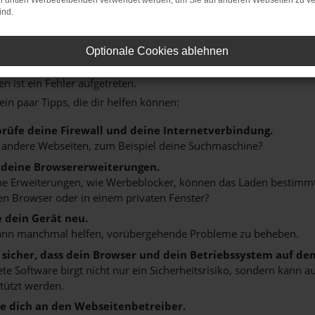
on dritten Werbetreibenden verwendet werden, um Sie auf anderen Webseiten zu ve
ind.
Optionale Cookies ablehnen
: NETWORK ERROR
n ist ein Fehler aufgetreten.
 ein paar Tipps, die dir helfen können:
rüfe deine Firewall und deine Internetverbindung.
 andere Webseiten, zum Beispiel deine Suchmaschine?
 deine Browsererweiterungen.
 Erweiterungen, wie Werbeblocker, können das Laden bestimmter 
n Browser oder in einem privaten Fenster?
e dein Gerät neu.
ann manchmal helfen, vorübergehende Probleme zu beheben.
e sicher, dass dein Browser und dein Betriebssystem auf de
ete Software birgt nicht nur ein Sicherheitsrisiko, sondern kann
tützt werden.
 dich an den Webseitenbetreiber.