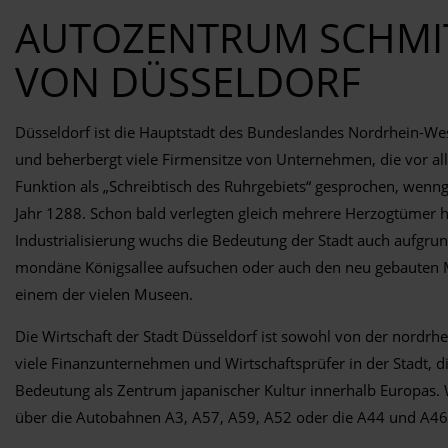
AUTOZENTRUM SCHMIT
VON DÜSSELDORF
Düsseldorf ist die Hauptstadt des Bundeslandes Nordrhein-Wes
und beherbergt viele Firmensitze von Unternehmen, die vor a
Funktion als „Schreibtisch des Ruhrgebiets“ gesprochen, wenn
Jahr 1288. Schon bald verlegten gleich mehrere Herzogtümer h
Industrialisierung wuchs die Bedeutung der Stadt auch aufgrun
mondäne Königsallee aufsuchen oder auch den neu gebauten Med
einem der vielen Museen.
Die Wirtschaft der Stadt Düsseldorf ist sowohl von der nordrh
viele Finanzunternehmen und Wirtschaftsprüfer in der Stadt, d
Bedeutung als Zentrum japanischer Kultur innerhalb Europas. 
über die Autobahnen A3, A57, A59, A52 oder die A44 und A46 