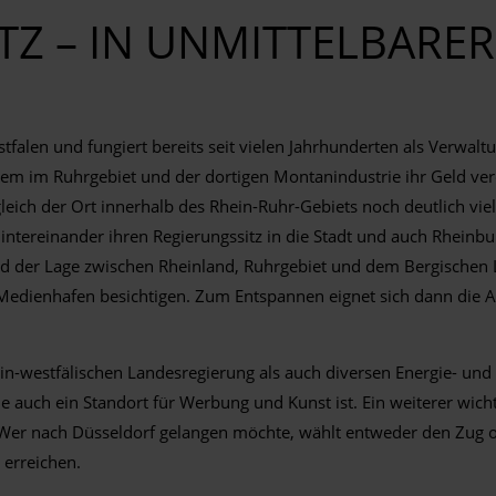
Z – IN UNMITTELBARE
tfalen und fungiert bereits seit vielen Jahrhunderten als Verwa
llem im Ruhrgebiet und der dortigen Montanindustrie ihr Geld v
gleich der Ort innerhalb des Rhein-Ruhr-Gebiets noch deutlich vi
intereinander ihren Regierungssitz in die Stadt und auch Rhein
d der Lage zwischen Rheinland, Ruhrgebiet und dem Bergischen Lan
ienhafen besichtigen. Zum Entspannen eignet sich dann die Alts
ein-westfälischen Landesregierung als auch diversen Energie- un
ie auch ein Standort für Werbung und Kunst ist. Ein weiterer wi
Wer nach Düsseldorf gelangen möchte, wählt entweder den Zug od
erreichen.