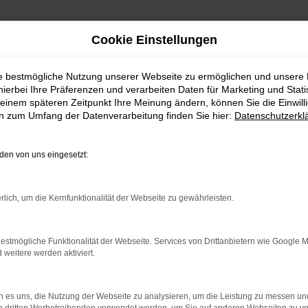
Cookie Einstellungen
ie bestmögliche Nutzung unserer Webseite zu ermöglichen und unsere
hierbei Ihre Präferenzen und verarbeiten Daten für Marketing und Stati
üsseldorf
einem späteren Zeitpunkt Ihre Meinung ändern, können Sie die Einwillig
en zum Umfang der Datenverarbeitung finden Sie hier:
Datenschutzerkl
 Lieferservice nach Düsseldorf
en von uns eingesetzt:
 FÜR EINEN MERCEDES-
rlich, um die Kernfunktionalität der Webseite zu gewährleisten.
isiert. Diese Marke vereint zahlreiche Pluspunkte und bietet Fah
ntrum Schmitz verkaufen Mercedes-Benz gerne auch an unsere K
estmögliche Funktionalität der Webseite. Services von Drittanbietern wie Google 
in Mönchengladbach, wo wir Ihnen durchgehend eine solide Auswa
eitere werden aktiviert.
ung anzubieten. Unser Zinssätze bzw. die Konditionen unseres Pa
 in Ihren Mercedes-Benz einsteigen können. Die Straßen von Düss
 es uns, die Nutzung der Webseite zu analysieren, um die Leistung zu messen u