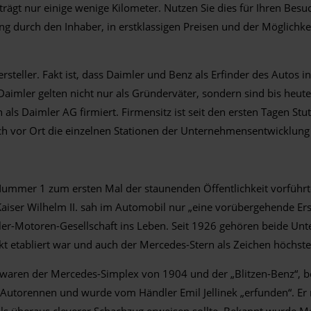
gt nur einige wenige Kilometer. Nutzen Sie dies für Ihren Besu
ung durch den Inhaber, in erstklassigen Preisen und der Möglichke
teller. Fakt ist, dass Daimler und Benz als Erfinder des Autos i
Daimler gelten nicht nur als Gründerväter, sondern sind bis heut
ls Daimler AG firmiert. Firmensitz ist seit den ersten Tagen St
ch vor Ort die einzelnen Stationen der Unternehmensentwicklun
Nummer 1 zum ersten Mal der staunenden Öffentlichkeit vorführt
aiser Wilhelm II. sah im Automobil nur „eine vorübergehende Ersc
ler-Motoren-Gesellschaft ins Leben. Seit 1926 gehören beide 
t etabliert war und auch der Mercedes-Stern als Zeichen höchst
aren der Mercedes-Simplex von 1904 und der „Blitzen-Benz“, bei
Autorennen und wurde vom Händler Emil Jellinek „erfunden“. Er
ls überaus cleverer Schachzug erweisen sollte. Bekannt wurde M