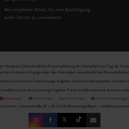
Wir empfehlen Ihnen, für eine Besichtigung
einen Termin zu vereinbaren.
er Neupreis (Unverbindliche Preisempfehlung des Herstellers am Tag der Erstz
arnis errechnet sich gegenüber der ehemaligen unverbindlichen Preisempfehlun
andelt es sich um ein Finanzierungs-Angebot. Preise sind Bruttopreise. Irrtümer 
i handelt es sich um ein Leasing-Angebot. Preise sind Bruttopreise. Irrtümer vor
Impressum
Datenschutz
Barrierefreiheit
Cookie Einstellungen
cha Schmitz | Gartenstraße 93 | DE-41236 Mönchengladbach | info@autozentru