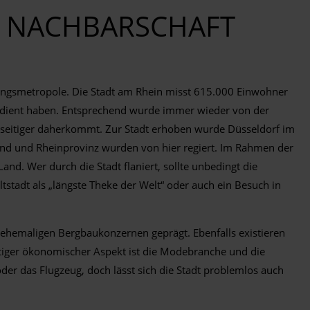
R NACHBARSCHAFT
ltungsmetropole. Die Stadt am Rhein misst 615.000 Einwohner
erdient haben. Entsprechend wurde immer wieder von der
elseitiger daherkommt. Zur Stadt erhoben wurde Düsseldorf im
bund und Rheinprovinz wurden von hier regiert. Im Rahmen der
d. Wer durch die Stadt flaniert, sollte unbedingt die
tadt als „längste Theke der Welt“ oder auch ein Besuch in
d ehemaligen Bergbaukonzernen geprägt. Ebenfalls existieren
chtiger ökonomischer Aspekt ist die Modebranche und die
er das Flugzeug, doch lässt sich die Stadt problemlos auch