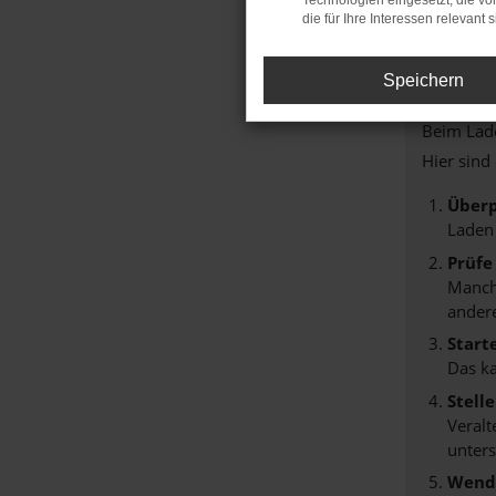
Technologien eingesetzt, die v
die für Ihre Interessen relevant s
Speichern
FEHLER
Beim Lade
Hier sind
Überp
Laden
Prüfe
Manche
andere
Start
Das k
Stell
Veralt
unters
Wende