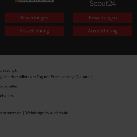
Bewertungen
Bewertungen
Auszeichnung
Auszeichnung
ulassung).
g des Herstellers am Tag der Erstzulassung (Neupreis).
vorbehalten.
behalten.
m-schmitz.de |
Webdesign by audaris.de