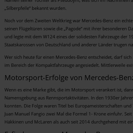
„Silberpfeile“ bekannt wurden.
Noch vor dem Zweiten Weltkrieg war Mercedes-Benz ein echter 
seinen Flügeltüren sowie die „Pagode“ mit ihrer besonderen 
und legte mit dem W124 eines der solidesten Fahrzeuge der 19
Staatskarossen von Deutschland und anderer Länder trugen nat
Wer sich heute für einen Mercedes-Benz entscheidet, darf sic
im Bereich der Kompaktfahrzeuge angesiedelt. Mittlerweile ex
Motorsport-Erfolge von Mercedes-Ben
Wenn es eine Marke gibt, die im Motorsport verankert ist, dan
Namensgebung aus Rennsportaktivitäten. In den 1930er Jahren
konnten. Die Folge waren Titel bei Europameisterschaften und
Juan Manuel Fangio zwei Mal die Formel 1- Krone einfuhr. Sei
Häkkinen und McLaren als auch seit 2014 durchgehend mit e