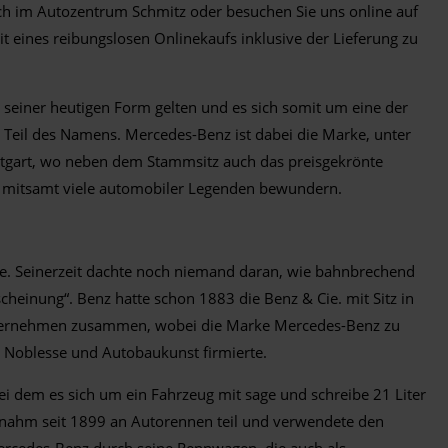
ch im Autozentrum Schmitz oder besuchen Sie uns online auf
it eines reibungslosen Onlinekaufs inklusive der Lieferung zu
n seiner heutigen Form gelten und es sich somit um eine der
e Teil des Namens. Mercedes-Benz ist dabei die Marke, unter
uttgart, wo neben dem Stammsitz auch das preisgekrönte
g mitsamt viele automobiler Legenden bewundern.
e. Seinerzeit dachte noch niemand daran, wie bahnbrechend
heinung“. Benz hatte schon 1883 die Benz & Cie. mit Sitz in
Unternehmen zusammen, wobei die Marke Mercedes-Benz zu
e Noblesse und Autobaukunst firmierte.
 dem es sich um ein Fahrzeug mit sage und schreibe 21 Liter
 nahm seit 1899 an Autorennen teil und verwendete den
ercedes-Benz durch seine Rennwagen, die auch als