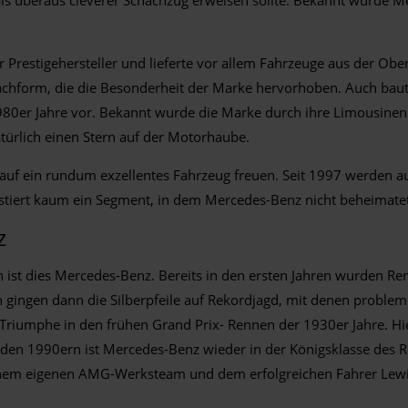
Prestigehersteller und lieferte vor allem Fahrzeuge aus der Ob
Dachform, die die Besonderheit der Marke hervorhoben. Auch ba
80er Jahre vor. Bekannt wurde die Marke durch ihre Limousinen 
ürlich einen Stern auf der Motorhaube.
h auf ein rundum exzellentes Fahrzeug freuen. Seit 1997 werden
istiert kaum ein Segment, in dem Mercedes-Benz nicht beheimate
z
n ist dies Mercedes-Benz. Bereits in den ersten Jahren wurden Ren
 gingen dann die Silberpfeile auf Rekordjagd, mit denen proble
 Triumphe in den frühen Grand Prix- Rennen der 1930er Jahre. H
t den 1990ern ist Mercedes-Benz wieder in der Königsklasse des
inem eigenen AMG-Werksteam und dem erfolgreichen Fahrer Lewi