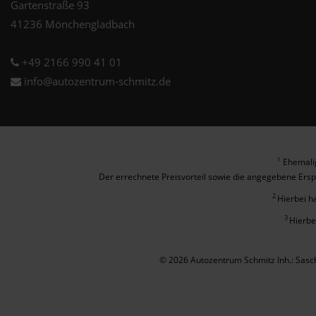
Gartenstraße 93
41236 Mönchengladbach
+49 2166 990 41 01
info@autozentrum-schmitz.de
Ehemalig
1
Der errechnete Preisvorteil sowie die angegebene Ersp
2
Hierbei h
3
Hierbe
© 2026 Autozentrum Schmitz Inh.: Sas