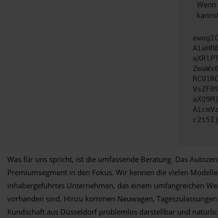
Wenn d
kannst
ewogI
AiaHR
aXRlP
ZmaWx
RCU1R
VsZF0
aXQ9M
AicmV
c2t5I
Was für uns spricht, ist die umfassende Beratung. Das Autozent
Premiumsegment in den Fokus. Wir kennen die vielen Modelle un
inhabergeführtes Unternehmen, das einem umfangreichen Wert
vorhanden sind. Hinzu kommen Neuwagen, Tageszulassungen und
Kundschaft aus Düsseldorf problemlos darstellbar und natürli