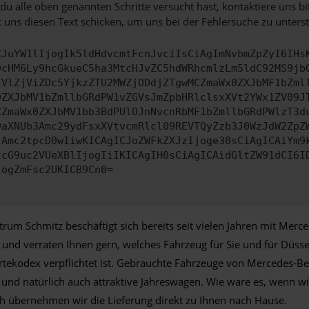
u alle oben genannten Schritte versucht hast, kontaktiere uns 
 uns diesen Text schicken, um uns bei der Fehlersuche zu unterst
CJuYW1lIjogIk5ldHdvcmtFcnJvciIsCiAgImNvbmZpZyI6IHs
0cHM6Ly9hcGkueC5ha3MtcHJvZC5hdWRhcmlzLm5ldC92MS9jb
TVlZjViZDc5YjkzZTU2MWZjODdjZTgwMCZmaWx0ZXJbMF1bZml
0ZXJbMV1bZmllbGRdPW1vZGVsJmZpbHRlclsxXVt2YWx1ZV09J
CZmaWx0ZXJbMV1bb3BdPUlOJnNvcnRbMF1bZmllbGRdPWlzT3d
9aXNUb3Amc29ydFsxXVtvcmRlcl09REVTQyZzb3J0WzJdW2ZpZ
jAmc2tpcD0wIiwKICAgICJoZWFkZXJzIjoge30sCiAgICAiYm9
zcG9uc2VUeXBlIjogIiIKICAgIH0sCiAgICAidGltZW91dCI6I
jogZmFsc2UKICB9Cn0=
rum Schmitz beschäftigt sich bereits seit vielen Jahren mit Merc
d verraten Ihnen gern, welches Fahrzeug für Sie und für Düsseld
ekodex verpflichtet ist. Gebrauchte Fahrzeuge von Mercedes-Be
 natürlich auch attraktive Jahreswagen. Wie wäre es, wenn wir 
ch übernehmen wir die Lieferung direkt zu Ihnen nach Hause.