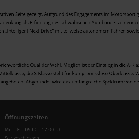
ativen Seite gezeigt. Aufgrund des Engagements im Motorsport g
rvolenkung als Erfindung des schwäbischen Autobauers zu nennen s
en „Intelligent Next Drive“ mit teilweise autonomem Fahren sow
prichwörtliche Qual der Wahl. Möglich ist der Einstieg in die A
 Mittelklasse, die S-Klasse steht für kompromisslose Oberklasse. 
angeboten. Abgerundet wird das umfangreiche Spektrum von der
Öffnungszeiten
Mo. - Fr.: 09:00 - 17:00 Uhr
Sa.: geschlossen