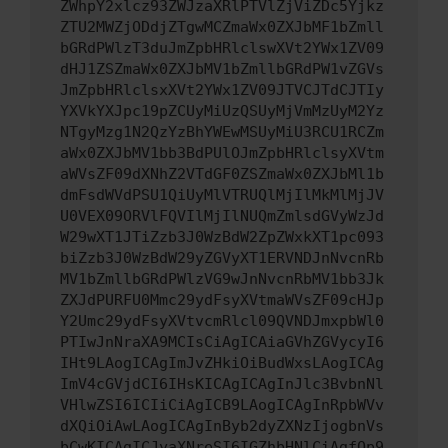
ZWhpY2xlcz93ZWJzaXRlPTVlZjViZDc5Yjkz
ZTU2MWZjODdjZTgwMCZmaWx0ZXJbMF1bZmll
bGRdPWlzT3duJmZpbHRlclswXVt2YWx1ZV09
dHJ1ZSZmaWx0ZXJbMV1bZmllbGRdPW1vZGVs
JmZpbHRlclsxXVt2YWx1ZV09JTVCJTdCJTIy
YXVkYXJpc19pZCUyMiUzQSUyMjVmMzUyM2Yz
NTgyMzg1N2QzYzBhYWEwMSUyMiU3RCU1RCZm
aWx0ZXJbMV1bb3BdPUlOJmZpbHRlclsyXVtm
aWVsZF09dXNhZ2VTdGF0ZSZmaWx0ZXJbMl1b
dmFsdWVdPSU1QiUyMlVTRUQlMjIlMkMlMjJV
U0VEX09ORVlFQVIlMjIlNUQmZmlsdGVyWzJd
W29wXT1JTiZzb3J0WzBdW2ZpZWxkXT1pc093
biZzb3J0WzBdW29yZGVyXT1ERVNDJnNvcnRb
MV1bZmllbGRdPWlzVG9wJnNvcnRbMV1bb3Jk
ZXJdPURFU0Mmc29ydFsyXVtmaWVsZF09cHJp
Y2Umc29ydFsyXVtvcmRlcl09QVNDJmxpbWl0
PTIwJnNraXA9MCIsCiAgICAiaGVhZGVycyI6
IHt9LAogICAgImJvZHkiOiBudWxsLAogICAg
ImV4cGVjdCI6IHsKICAgICAgInJlc3BvbnNl
VHlwZSI6ICIiCiAgICB9LAogICAgInRpbWVv
dXQiOiAwLAogICAgInByb2dyZXNzIjogbnVs
bCwKICAgICJyaXNreSI6IGZhbHNlCiAgfQp9