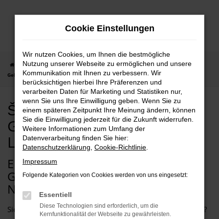
Zum
Hauptinhalt
Cookie Einstellungen
springen
Wir nutzen Cookies, um Ihnen die bestmögliche
Nutzung unserer Webseite zu ermöglichen und unsere
Startseite
Duisburg
Škoda
Škoda Enyaq
Škoda Enyaq
Kommunikation mit Ihnen zu verbessern. Wir
Gebrauchtwagen mit Lieferservice nach Duisburg
berücksichtigen hierbei Ihre Präferenzen und
verarbeiten Daten für Marketing und Statistiken nur,
wenn Sie uns Ihre Einwilligung geben. Wenn Sie zu
Škoda Enyaq
einem späteren Zeitpunkt Ihre Meinung ändern, können
Sie die Einwilligung jederzeit für die Zukunft widerrufen.
Gebrauchtwagen mit
Weitere Informationen zum Umfang der
Lieferservice nach Duisburg
Datenverarbeitung finden Sie hier:
Datenschutzerklärung
,
Cookie-Richtlinie
.
EIN ŠKODA ENYAQ
Impressum
GEBRAUCHTWAGEN PASST PERFEKT
Folgende Kategorien von Cookies werden von uns eingesetzt:
NACH DUISBURG
Essentiell
Diese Technologien sind erforderlich, um die
Sie benötigen ein neues Auto für Duisburg und Umgebung?
Kernfunktionalität der Webseite zu gewährleisten.