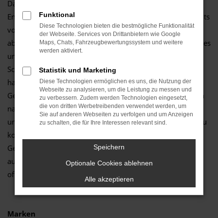
Dann würden wir Ihnen guten Gewissens einen Škoda
Funktional
Enyaq Gebrauchtwagen empfehlen. Sie profitieren einerseits
Diese Technologien bieten die bestmögliche Funktionalität
von einem überaus moderaten Preisniveau, andererseits
der Webseite. Services von Drittanbietern wie Google
aber auch davon, dass Sie ein durch und durch hochwertiges
Maps, Chats, Fahrzeugbewertungssystem und weitere
werden aktiviert.
und langlebiges Fahrzeug erhalten. Wir vom Autozentrum
Schmitz handeln seit vielen Jahren mit Fahrzeugen und
Statistik und Marketing
haben ein regelrechtes Faible für Škoda Enyaq
Diese Technologien ermöglichen es uns, die Nutzung der
Webseite zu analysieren, um die Leistung zu messen und
Gebrauchtwagen entwickelt. Die Fahrzeuge sind auch noch
zu verbessern. Zudem werden Technologien eingesetzt,
die von dritten Werbetreibenden verwendet werden, um
nach Jahren attraktiv und überzeugen durch wenig Pannen
Sie auf anderen Webseiten zu verfolgen und um Anzeigen
und einen vergleichsweise geringen Reparaturbedarf. Hinzu
zu schalten, die für Ihre Interessen relevant sind.
kommt, dass die Ausstattung bereits bei früheren
Generationen auf Höhe der Zeit war und sich das Modell
Speichern
auch heute auf den Straßen von Duisburg kaum Wünsche
Optionale Cookies ablehnen
offen lässt.
Alle akzeptieren
Marken