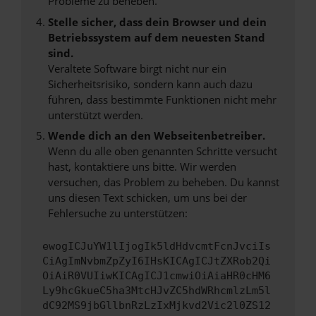
Probleme zu beheben.
Stelle sicher, dass dein Browser und dein
Betriebssystem auf dem neuesten Stand
sind.
Veraltete Software birgt nicht nur ein
Sicherheitsrisiko, sondern kann auch dazu
führen, dass bestimmte Funktionen nicht mehr
unterstützt werden.
Wende dich an den Webseitenbetreiber.
Wenn du alle oben genannten Schritte versucht
hast, kontaktiere uns bitte. Wir werden
versuchen, das Problem zu beheben. Du kannst
uns diesen Text schicken, um uns bei der
Fehlersuche zu unterstützen:
ewogICJuYW1lIjogIk5ldHdvcmtFcnJvciIs
CiAgImNvbmZpZyI6IHsKICAgICJtZXRob2Qi
OiAiR0VUIiwKICAgICJ1cmwiOiAiaHR0cHM6
Ly9hcGkueC5ha3MtcHJvZC5hdWRhcmlzLm5l
dC92MS9jbGllbnRzLzIxMjkvd2Vic2l0ZS12