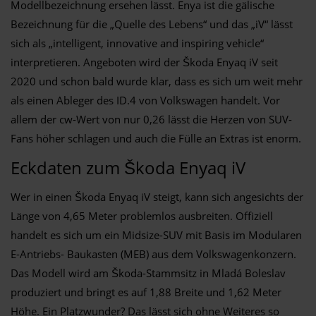
Modellbezeichnung ersehen lässt. Enya ist die gälische
Bezeichnung für die „Quelle des Lebens“ und das „iV“ lässt
sich als „intelligent, innovative and inspiring vehicle“
interpretieren. Angeboten wird der Škoda Enyaq iV seit
2020 und schon bald wurde klar, dass es sich um weit mehr
als einen Ableger des ID.4 von Volkswagen handelt. Vor
allem der cw-Wert von nur 0,26 lässt die Herzen von SUV-
Fans höher schlagen und auch die Fülle an Extras ist enorm.
Eckdaten zum Škoda Enyaq iV
Wer in einen Škoda Enyaq iV steigt, kann sich angesichts der
Länge von 4,65 Meter problemlos ausbreiten. Offiziell
handelt es sich um ein Midsize-SUV mit Basis im Modularen
E-Antriebs- Baukasten (MEB) aus dem Volkswagenkonzern.
Das Modell wird am Škoda-Stammsitz in Mladá Boleslav
produziert und bringt es auf 1,88 Breite und 1,62 Meter
Höhe. Ein Platzwunder? Das lässt sich ohne Weiteres so