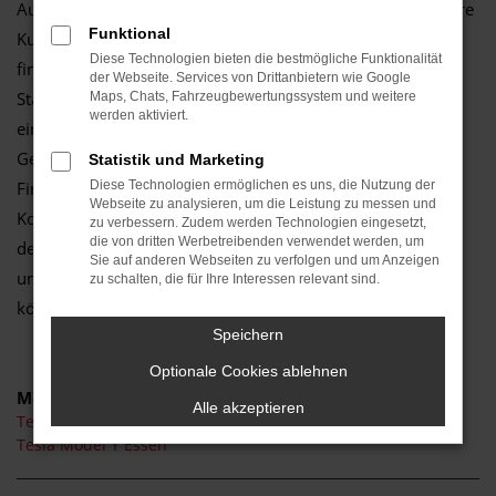
Autozentrum Schmitz verkaufen Tesla gerne auch an unsere
Funktional
Kundinnen und Kunden aus Essen und Umgebung. Sie
Diese Technologien bieten die bestmögliche Funktionalität
finden uns seit 2012 an unserem verkehrsgünstigen
der Webseite. Services von Drittanbietern wie Google
Standort in Mönchengladbach, wo wir Ihnen durchgehend
Maps, Chats, Fahrzeugbewertungssystem und weitere
werden aktiviert.
eine solide Auswahl an Fahrzeugen präsentieren können.
Gerne sind wir bereit, beim Kauf eines Tesla für Essen eine
Statistik und Marketing
Finanzierung anzubieten. Unser Zinssätze bzw. die
Diese Technologien ermöglichen es uns, die Nutzung der
Webseite zu analysieren, um die Leistung zu messen und
Konditionen unseres Partners tragen oftmals eine „0“ vor
zu verbessern. Zudem werden Technologien eingesetzt,
die von dritten Werbetreibenden verwendet werden, um
dem Komma und sorgen dafür, dass Sie ohne viel Zögern
Sie auf anderen Webseiten zu verfolgen und um Anzeigen
und überflüssige Wartezeiten in Ihren Tesla einsteigen
zu schalten, die für Ihre Interessen relevant sind.
können. Die Straßen von Essen warten schon.
Speichern
Optionale Cookies ablehnen
Modelle
Alle akzeptieren
Tesla Model 3 Essen
Tesla Model Y Essen