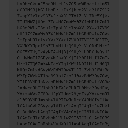
Ly9hcGkueC5ha3MtcHJvZC5hdWRhcmlzLm5l
dC92MS9jbGllbnRzLzIxMjkvd2Vic2l0ZS12
ZWhpY2xlcz93ZWJzaXRlPTVlZjViZDc5Yjkz
ZTU2MWZjODdjZTgwMCZmaWx0ZXJbMF1bZmll
bGRdPWlzT3duJmZpbHRlclswXVt2YWx1ZV09
dHJ1ZSZmaWx0ZXJbMV1bZmllbGRdPW1vZGVs
JmZpbHRlclsxXVt2YWx1ZV09JTVCJTdCJTIy
YXVkYXJpc19pZCUyMiUzQSUyMjViODNlMzc3
OGE5YTUyMzAyNTAwMjBjMSUyMiU3RCUyQyU3
QiUyMmF1ZGFyaXNfaWQlMjIlM0ElMjI1ZmEx
Mzc1ZTQ0ZmY4NTcxYTg1MWY1NDIlMjIlN0Ql
NUQmZmlsdGVyWzFdW29wXT1JTiZzb3J0WzBd
W2ZpZWxkXT1pc093biZzb3J0WzBdW29yZGVy
XT1ERVNDJnNvcnRbMV1bZmllbGRdPWlzVG9w
JnNvcnRbMV1bb3JkZXJdPURFU0Mmc29ydFsy
XVtmaWVsZF09cHJpY2Umc29ydFsyXVtvcmRl
cl09QVNDJmxpbWl0PTIwJnNraXA9MCIsCiAg
ICAiaGVhZGVycyI6IHt9LAogICAgImJvZHki
OiBudWxsLAogICAgImV4cGVjdCI6IHsKICAg
ICAgInJlc3BvbnNlVHlwZSI6ICIiCiAgICB9
LAogICAgInRpbWVvdXQiOiAwLAogICAgInBy