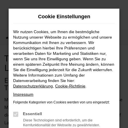
Zum
Hauptinhalt
Cookie Einstellungen
springen
Wir nutzen Cookies, um Ihnen die bestmögliche
Nutzung unserer Webseite zu ermöglichen und unsere
Startseite
Essen
Tesla Auto kaufen mit Lieferservice nach Essen
Kommunikation mit Ihnen zu verbessern. Wir
berücksichtigen hierbei Ihre Präferenzen und
verarbeiten Daten für Marketing und Statistiken nur,
Tesla Auto kaufen mit
wenn Sie uns Ihre Einwilligung geben. Wenn Sie zu
Lieferservice nach Essen
einem späteren Zeitpunkt Ihre Meinung ändern, können
Sie die Einwilligung jederzeit für die Zukunft widerrufen.
Weitere Informationen zum Umfang der
EIN GUTER ZEITPUNKT FÜR EINEN
Datenverarbeitung finden Sie hier:
TESLA IN ESSEN
Datenschutzerklärung
,
Cookie-Richtlinie
.
Impressum
Mit einem Tesla sind Sie perfekt für Essen motorisiert. Diese
Folgende Kategorien von Cookies werden von uns eingesetzt:
Marke vereint zahlreiche Pluspunkte und bietet Fahrzeuge,
Essentiell
die gleichermaßen für den Stadtverkehr wie für Fahrten auf
Diese Technologien sind erforderlich, um die
Landstraße und Autobahn geeignet sind. Wir vom
Kernfunktionalität der Webseite zu gewährleisten.