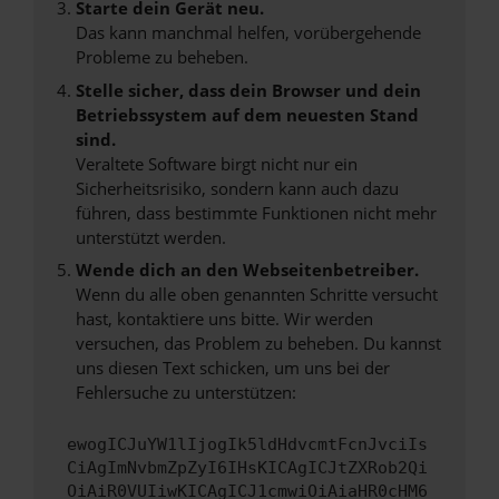
Starte dein Gerät neu.
Das kann manchmal helfen, vorübergehende
Probleme zu beheben.
Stelle sicher, dass dein Browser und dein
Betriebssystem auf dem neuesten Stand
sind.
Veraltete Software birgt nicht nur ein
Sicherheitsrisiko, sondern kann auch dazu
führen, dass bestimmte Funktionen nicht mehr
unterstützt werden.
Wende dich an den Webseitenbetreiber.
Wenn du alle oben genannten Schritte versucht
hast, kontaktiere uns bitte. Wir werden
versuchen, das Problem zu beheben. Du kannst
uns diesen Text schicken, um uns bei der
Fehlersuche zu unterstützen:
ewogICJuYW1lIjogIk5ldHdvcmtFcnJvciIs
CiAgImNvbmZpZyI6IHsKICAgICJtZXRob2Qi
OiAiR0VUIiwKICAgICJ1cmwiOiAiaHR0cHM6