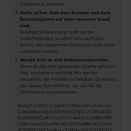
Probleme zu beheben.
Stelle sicher, dass dein Browser und dein
Betriebssystem auf dem neuesten Stand
sind.
Veraltete Software birgt nicht nur ein
Sicherheitsrisiko, sondern kann auch dazu
führen, dass bestimmte Funktionen nicht mehr
unterstützt werden.
Wende dich an den Webseitenbetreiber.
Wenn du alle oben genannten Schritte versucht
hast, kontaktiere uns bitte. Wir werden
versuchen, das Problem zu beheben. Du kannst
uns diesen Text schicken, um uns bei der
Fehlersuche zu unterstützen:
ewogICJuYW1lIjogIk5ldHdvcmtFcnJvciIs
CiAgImNvbmZpZyI6IHsKICAgICJtZXRob2Qi
OiAiR0VUIiwKICAgICJ1cmwiOiAiaHR0cHM6
Ly9hcGkueC5ha3MtcHJvZC5hdWRhcmlzLm5l
dC92MS9jbGllbnRzLzIxMjkvd2Vic2l0ZS12