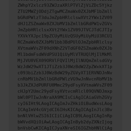
ZWhpY2xlcz93ZWJzaXRlPTVlZjViZDc5Yjkz
ZTU2MWZjODdjZTgwMCZmaWx0ZXJbMF1bZmll
bGRdPWlzT3duJmZpbHRlclswXVt2YWx1ZV09
dHJ1ZSZmaWx0ZXJbMV1bZmllbGRdPW1vZGVs
JmZpbHRlclsxXVt2YWx1ZV09JTVCJTdCJTIy
YXVkYXJpc19pZCUyMiUzQSUyMiUyMiU3RCU1
RCZmaWx0ZXJbMV1bb3BdPUlOJmZpbHRlclsy
XVtmaWVsZF09dXNhZ2VTdGF0ZSZmaWx0ZXJb
Ml1bdmFsdWVdPSU1QiUyMlVTRUQlMjIlMkMl
MjJVU0VEX09ORVlFQVIlMjIlNUQmZmlsdGVy
WzJdW29wXT1JTiZzb3J0WzBdW2ZpZWxkXT1p
c093biZzb3J0WzBdW29yZGVyXT1ERVNDJnNv
cnRbMV1bZmllbGRdPWlzVG9wJnNvcnRbMV1b
b3JkZXJdPURFU0Mmc29ydFsyXVtmaWVsZF09
cHJpY2Umc29ydFsyXVtvcmRlcl09QVNDJmxp
bWl0PTIwJnNraXA9MCIsCiAgICAiaGVhZGVy
cyI6IHt9LAogICAgImJvZHkiOiBudWxsLAog
ICAgImV4cGVjdCI6IHsKICAgICAgInJlc3Bv
bnNlVHlwZSI6ICIiCiAgICB9LAogICAgInRp
bWVvdXQiOiAwLAogICAgInByb2dyZXNzIjog
bnVsbCwKICAgICJyaXNreSI6IGZhbHNlCiAg