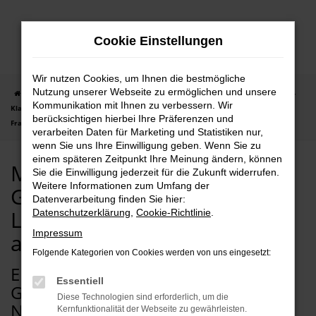
Zum
Hauptinhalt
Cookie Einstellungen
springen
Wir nutzen Cookies, um Ihnen die bestmögliche
Nutzung unserer Webseite zu ermöglichen und unsere
Startseite
Frankfurt am Main
Mercedes-Benz
Mercedes-Benz GLC-
Kommunikation mit Ihnen zu verbessern. Wir
Klasse
Mercedes-Benz GLC-Klasse Gebrauchtwagen mit Lieferservice nach
berücksichtigen hierbei Ihre Präferenzen und
Frankfurt am Main
verarbeiten Daten für Marketing und Statistiken nur,
wenn Sie uns Ihre Einwilligung geben. Wenn Sie zu
einem späteren Zeitpunkt Ihre Meinung ändern, können
Mercedes-Benz GLC-Klasse
Sie die Einwilligung jederzeit für die Zukunft widerrufen.
Weitere Informationen zum Umfang der
Gebrauchtwagen mit
Datenverarbeitung finden Sie hier:
Lieferservice nach Frankfurt
Datenschutzerklärung
,
Cookie-Richtlinie
.
Impressum
am Main
Folgende Kategorien von Cookies werden von uns eingesetzt:
EIN MERCEDES-BENZ GLC-KLASSE
Essentiell
GEBRAUCHTWAGEN PASST PERFEKT
Diese Technologien sind erforderlich, um die
NACH FRANKFURT AM MAIN
Kernfunktionalität der Webseite zu gewährleisten.