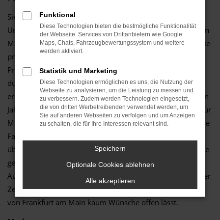
Funktional
Sie benötigen ein neues Auto für Frankfurt am Main und
Diese Technologien bieten die bestmögliche Funktionalität
Umgebung? Dann würden wir Ihnen guten Gewissens einen
der Webseite. Services von Drittanbietern wie Google
Mercedes-Benz GLC-Klasse Gebrauchtwagen empfehlen. Sie
Maps, Chats, Fahrzeugbewertungssystem und weitere
werden aktiviert.
profitieren einerseits von einem überaus moderaten
Preisniveau, andererseits aber auch davon, dass Sie ein
Statistik und Marketing
durch und durch hochwertiges und langlebiges Fahrzeug
Diese Technologien ermöglichen es uns, die Nutzung der
Webseite zu analysieren, um die Leistung zu messen und
erhalten. Wir vom Autozentrum Schmitz handeln seit vielen
zu verbessern. Zudem werden Technologien eingesetzt,
die von dritten Werbetreibenden verwendet werden, um
Jahren mit Fahrzeugen und haben ein regelrechtes Faible für
Sie auf anderen Webseiten zu verfolgen und um Anzeigen
Mercedes-Benz GLC-Klasse Gebrauchtwagen entwickelt. Die
zu schalten, die für Ihre Interessen relevant sind.
Fahrzeuge sind auch noch nach Jahren attraktiv und
überzeugen durch wenig Pannen und einen vergleichsweise
Speichern
geringen Reparaturbedarf. Hinzu kommt, dass die
Optionale Cookies ablehnen
Ausstattung bereits bei früheren Generationen auf Höhe der
Alle akzeptieren
Zeit war und sich das Modell auch heute auf den Straßen
von Frankfurt am Main kaum Wünsche offen lässt.