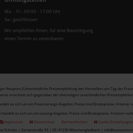
Mo. - Fr.: 09:00 - 17:00 Uhr
Sa.: geschlossen
Wir empfehlen Ihnen, für eine Besichtigung
einen Termin zu vereinbaren.
er Neupreis (Unverbindliche Preisempfehlung des Herstellers am Tag der Erstz
arnis errechnet sich gegenüber der ehemaligen unverbindlichen Preisempfehlun
andelt es sich um ein Finanzierungs-Angebot. Preise sind Bruttopreise. Irrtümer 
i handelt es sich um ein Leasing-Angebot. Preise sind Bruttopreise. Irrtümer vor
Impressum
Datenschutz
Barrierefreiheit
Cookie Einstellungen
cha Schmitz | Gartenstraße 93 | DE-41236 Mönchengladbach | info@autozentru