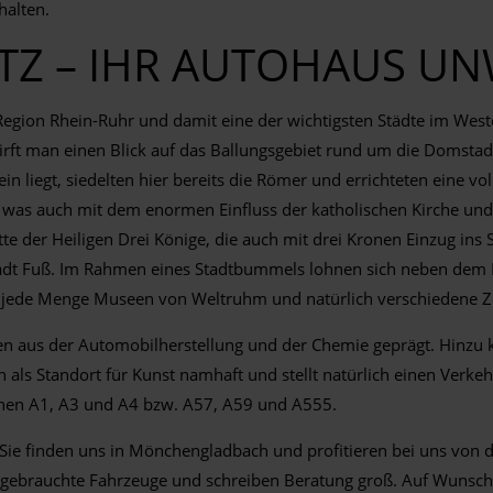
halten.
Z – IHR AUTOHAUS UN
 Region Rhein-Ruhr und damit eine der wichtigsten Städte im Wes
ft man einen Blick auf das Ballungsgebiet rund um die Domstadt,
n liegt, siedelten hier bereits die Römer und errichteten eine vo
, was auch mit dem enormen Einfluss der katholischen Kirche und 
te der Heiligen Drei Könige, die auch mit drei Kronen Einzug ins
r Stadt Fuß. Im Rahmen eines Stadtbummels lohnen sich neben de
nd jede Menge Museen von Weltruhm und natürlich verschiedene Z
ehmen aus der Automobilherstellung und der Chemie geprägt. Hin
ln als Standort für Kunst namhaft und stellt natürlich einen Ver
hnen A1, A3 und A4 bzw. A57, A59 und A555.
 Sie finden uns in Mönchengladbach und profitieren bei uns von 
 gebrauchte Fahrzeuge und schreiben Beratung groß. Auf Wunsch 