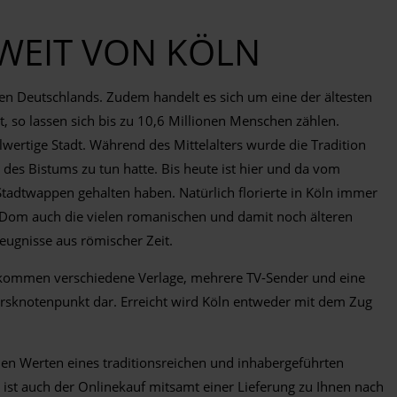
WEIT VON KÖLN
ten Deutschlands. Zudem handelt es sich um eine der ältesten
 so lassen sich bis zu 10,6 Millionen Menschen zählen.
llwertige Stadt. Während des Mittelalters wurde die Tradition
des Bistums zu tun hatte. Bis heute ist hier und da vom
 Stadtwappen gehalten haben. Natürlich florierte in Köln immer
m Dom auch die vielen romanischen und damit noch älteren
eugnisse aus römischer Zeit.
zu kommen verschiedene Verlage, mehrere TV-Sender und eine
kehrsknotenpunkt dar. Erreicht wird Köln entweder mit dem Zug
den Werten eines traditionsreichen und inhabergeführten
ist auch der Onlinekauf mitsamt einer Lieferung zu Ihnen nach