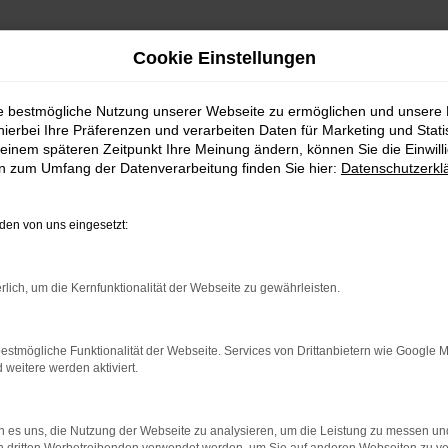
Cookie Einstellungen
ie bestmögliche Nutzung unserer Webseite zu ermöglichen und unsere
hierbei Ihre Präferenzen und verarbeiten Daten für Marketing und Stati
ferservice nach Köln
einem späteren Zeitpunkt Ihre Meinung ändern, können Sie die Einwillig
en zum Umfang der Datenverarbeitung finden Sie hier:
Datenschutzerkl
eferservice nach Köln
en von uns eingesetzt:
CHWERTIG IM TESLA MO
rlich, um die Kernfunktionalität der Webseite zu gewährleisten.
ußer Frage. Wir setzen zudem ein Ausrufezeichen durch günstige 
 achtet stets darauf, dass Kundinnen und Kunden aus Köln und an
estmögliche Funktionalität der Webseite. Services von Drittanbietern wie Google 
 Wunsch sowohl telefonisch als auch via E-Mail oder im Chat Red
eitere werden aktiviert.
s Inhaber führt und gerne persönlich für Sie da ist. Freuen Sie si
 es uns, die Nutzung der Webseite zu analysieren, um die Leistung zu messen u