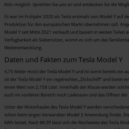
Köln möglich. Sprechen Sie uns an und entdecken Sie die Mögli
Es war im Frühjahr 2020 als Tesla erstmals sein Model Y auf d
Produktion für den europäischen Markt übernehmen soll. Angebo
Model Y seit Mitte 2021 verkauft und basiert in weiten Teile
Verfügbarkeit als Siebensitzer, womit es sich um das familien
Weiterentwicklung.
Daten und Fakten zum Tesla Model Y
4,75 Meter misst der Tesla Model Y und ist somit bereits ei
ist der Tesla Model Y ein regelrechtes „Dickschiff“ und bietet
einen Wert von 2.158 Liter. Innerhalb der Klasse werden solc
auch im vorderen Bereich noch Laderaum und das Öffnen der H
Unter der Motorhaube des Tesla Model Y werden verschiedene
schon beim engen Verwandten Model 3 Anwendung findet. Die k
kWh leistet. Nach WLTP lässt sich die Reichweite des Tesla Mod