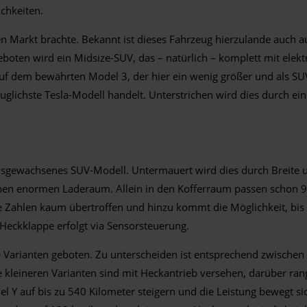
chkeiten.
en Markt brachte. Bekannt ist dieses Fahrzeug hierzulande auch a
ten wird ein Midsize-SUV, das – natürlich – komplett mit elektri
n auf dem bewährten Model 3, der hier ein wenig größer und als S
tauglichste Tesla-Modell handelt. Unterstrichen wird dies durch e
n ausgewachsenes SUV-Modell. Untermauert wird dies durch Breit
 einen enormen Laderaum. Allein in den Kofferraum passen schon 97
he Zahlen kaum übertroffen und hinzu kommt die Möglichkeit, bis
eckklappe erfolgt via Sensorsteuerung.
 Varianten geboten. Zu unterscheiden ist entsprechend zwische
leineren Varianten sind mit Heckantrieb versehen, darüber rang
el Y auf bis zu 540 Kilometer steigern und die Leistung bewegt s