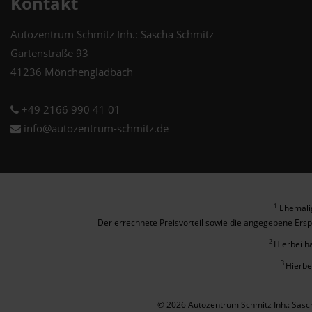
Kontakt
Autozentrum Schmitz Inh.: Sascha Schmitz
Gartenstraße 93
41236 Mönchengladbach
+49 2166 990 41 01
info@autozentrum-schmitz.de
Ehemalig
1
Der errechnete Preisvorteil sowie die angegebene Ersp
2
Hierbei h
3
Hierbe
© 2026 Autozentrum Schmitz Inh.: Sas