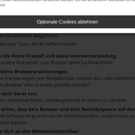
on dritten Werbetreibenden verwendet werden, um Sie auf anderen Webseiten zu ve
ind.
Optionale Cookies ablehnen
: NETWORK ERROR
n ist ein Fehler aufgetreten.
 ein paar Tipps, die dir helfen können:
rüfe deine Firewall und deine Internetverbindung.
 andere Webseiten, zum Beispiel deine Suchmaschine?
 deine Browsererweiterungen.
 Erweiterungen, wie Werbeblocker, können das Laden bestimmter 
n Browser oder in einem privaten Fenster?
e dein Gerät neu.
ann manchmal helfen, vorübergehende Probleme zu beheben.
e sicher, dass dein Browser und dein Betriebssystem auf de
ete Software birgt nicht nur ein Sicherheitsrisiko, sondern kann
tützt werden.
 dich an den Webseitenbetreiber.