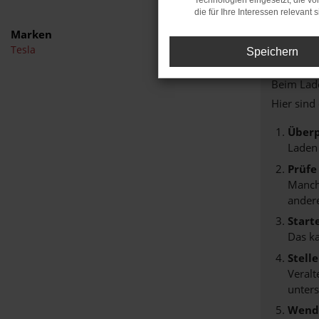
Technologien eingesetzt, die v
die für Ihre Interessen relevant s
Marken
Tesla
Speichern
FEHLER
Beim Lade
Hier sind
Überp
Laden
Prüfe
Manche
andere
Start
Das k
Stell
Veralt
unters
Wende