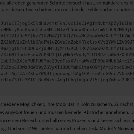
u alle oben genannten Schritte versucht hast, kontaktiere uns 
 uns diesen Text schicken, um uns bei der Fehlersuche zu unterst
CJuYW1lIjogIk5ldHdvcmtFcnJvciIsCiAgImNvbmZpZyI6IHs
0cHM6Ly9hcGkueC5ha3MtcHJvZC5hdWRhcmlzLm5ldC92MS9jb
TVlZjViZDc5YjkzZTU2MWZjODdjZTgwMCZmaWx0ZXJbMF1bZml
0ZXJbMV1bZmllbGRdPW1vZGVsJmZpbHRlclsxXVt2YWx1ZV09J
DRmZjg1NzFhODUxZjU0MiUyMiU3RCU1RCZmaWx0ZXJbMV1bb3B
0ZXJbMl1bdmFsdWVdPSU1QiUyMk5FVyUyMiU1RCZmaWx0ZXJbM
F1bb3JkZXJdPURFU0Mmc29ydFsxXVtmaWVsZF09aXNUb3Amc29
jZSZzb3J0WzJdW29yZGVyXT1BU0MmbGltaXQ9MjAmc2tpcD0wI
GwsCiAgICAiZXhwZWN0IjogewogICAgICAicmVzcG9uc2VUeXB
icHJvZ3Jlc3MiOiBudWxsLAogICAgInJpc2t5IjogZmFsc2UKI
hiedene Möglichkeit, Ihre Mobilität in Köln zu sichern. Zunächs
ires Angebot freuen und müssen keinerlei Abstriche hinnehmen. 
 in einem Bereich unterhalb eines Prozents und lassen sich variab
log. Und sonst? Wir bieten natürlich neben Tesla Model Y Neuwa