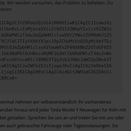
bitte. Wir werden versuchen, das Problem zu beheben. Du
ützen:
KICAgICJtZXRob2QiOiAiR0VUIiwKICAgICJ1cmwiOi
GllbnRzLzIxMjkvd2Vic2l0ZS12ZWhpY2xlcz93ZWJz
lbGRdPWlzT3duJmZpbHRlclswXVt2YWx1ZV09dHJ1ZS
TVCJTdCJTIyYXVkYXJpc19pZCUyMiUzQSUyMjVmYTEz
dPUlOJmZpbHRlclsyXVtmaWVsZF09dXNhZ2VTdGF0ZS
l1bb3BdPUlOJnNvcnRbMF1bZmllbGRdPWlzT3duJnNv
ydFsxXVtvcmRlcl09REVTQyZzb3J0WzJdW2ZpZWxkXT
iwKICAgICJoZWFkZXJzIjoge30sCiAgICAiYm9keSI6
lIjogIiIKICAgIH0sCiAgICAidGltZW91dCI6IDAsCi
CB9Cn0=
t einmal nehmen wir selbstverständlich Ihr vorhandenes
Darüber hinaus wird jeder Tesla Model Y Neuwagen für Köln mit
el gestalten. Sprechen Sie uns an und treten Sie mit uns oder
gen auch gebrauchte Fahrzeuge oder Tageszulassungen. Sie