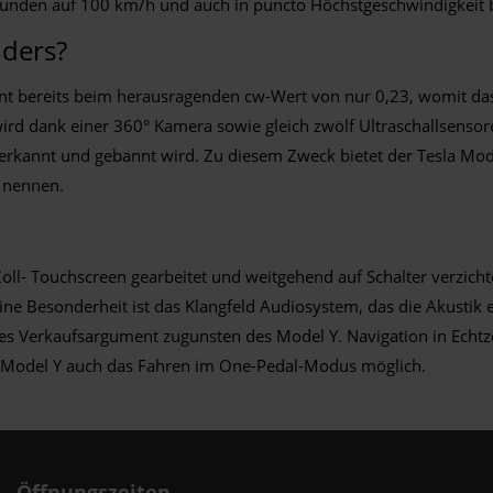
kunden auf 100 km/h und auch in puncto Höchstgeschwindigkeit b
nders?
ginnt bereits beim herausragenden cw-Wert von nur 0,23, womit da
ird dank einer 360° Kamera sowie gleich zwölf Ultraschallsensore
h erkannt und gebannt wird. Zu diesem Zweck bietet der Tesla Mo
u nennen.
ll- Touchscreen gearbeitet und weitgehend auf Schalter verzich
ine Besonderheit ist das Klangfeld Audiosystem, das die Akustik
iges Verkaufsargument zugunsten des Model Y. Navigation in Echtze
la Model Y auch das Fahren im One-Pedal-Modus möglich.
Öffnungszeiten