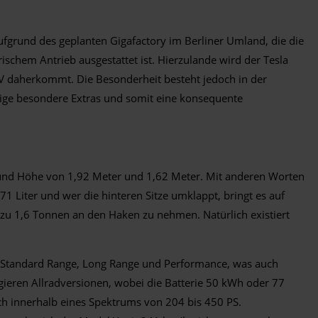
ufgrund des geplanten Gigafactory im Berliner Umland, die die
schem Antrieb ausgestattet ist. Hierzulande wird der Tesla
UV daherkommt. Die Besonderheit besteht jedoch in der
inige besondere Extras und somit eine konsequente
e und Höhe von 1,92 Meter und 1,62 Meter. Mit anderen Worten
1 Liter und wer die hinteren Sitze umklappt, bringt es auf
 zu 1,6 Tonnen an den Haken zu nehmen. Natürlich existiert
n Standard Range, Long Range und Performance, was auch
ieren Allradversionen, wobei die Batterie 50 kWh oder 77
ich innerhalb eines Spektrums von 204 bis 450 PS.