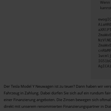
Wenn d
kannst
ewogI
AiaHR
aXRlP
ZmaWx
NzVlN
ZmaWx
cnRbM
1wcml
IG51b
AgICA
Der Tesla Model Y Neuwagen ist zu teuer? Dann haben wir versc
Fahrzeug in Zahlung. Dabei dürfen Sie sich auf ein rundum fa
einer Finanzierung angeboten. Die Zinsen bewegen sich oftmals
direkt mit unserem renommierten Finanzierungspartner in Dia