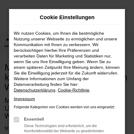
Zum
Hauptinhalt
Cookie Einstellungen
springen
Wir nutzen Cookies, um Ihnen die bestmögliche
Nutzung unserer Webseite zu ermöglichen und unsere
Startseite
Wuppertal
Mercedes-Benz
Mercedes-Benz GLC-Klasse
Kommunikation mit Ihnen zu verbessern. Wir
kaufen mit Lieferservice nach Wuppertal
berücksichtigen hierbei Ihre Präferenzen und
verarbeiten Daten für Marketing und Statistiken nur,
wenn Sie uns Ihre Einwilligung geben. Wenn Sie zu
Mercedes-Benz GLC-Klasse
einem späteren Zeitpunkt Ihre Meinung ändern, können
Sie die Einwilligung jederzeit für die Zukunft widerrufen.
kaufen mit Lieferservice nach
Weitere Informationen zum Umfang der
Wuppertal
Datenverarbeitung finden Sie hier:
Datenschutzerklärung
,
Cookie-Richtlinie
.
MERCEDES-BENZ GLC-KLASSE –
Impressum
UNSERE EMPFEHLUNG FÜR
Folgende Kategorien von Cookies werden von uns eingesetzt:
WUPPERTAL
Essentiell
Diese Technologien sind erforderlich, um die
Mit einer Mercedes-Benz GLC-Klasse machen Sie nichts
Kernfunktionalität der Webseite zu gewährleisten.