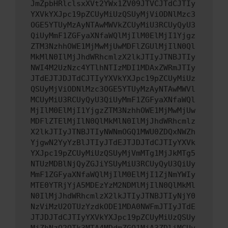
JmZpbHRlclsxXVt2YWx1ZV09JTVCJTdCJTIy
YXVkYXJpc19pZCUyMiUzQSUyMjViODNlMzc3
OGE5YTUyMzAyNTAwMWVkZCUyMiU3RCUyQyU3
QiUyMmF1ZGFyaXNfaWQlMjIlM0ElMjI1Yjgz
ZTM3NzhhOWE1MjMwMjUwMDFlZGUlMjIlN0Ql
MkMlN0IlMjJhdWRhcmlzX2lkJTIyJTNBJTIy
NWI4M2UzNzc4YTlhNTIzMDI1MDAxZWRmJTIy
JTdEJTJDJTdCJTIyYXVkYXJpc19pZCUyMiUz
QSUyMjViODNlMzc3OGE5YTUyMzAyNTAwMWVl
MCUyMiU3RCUyQyU3QiUyMmF1ZGFyaXNfaWQl
MjIlM0ElMjI1YjgzZTM3NzhhOWE1MjMwMjUw
MDFlZTElMjIlN0QlMkMlN0IlMjJhdWRhcmlz
X2lkJTIyJTNBJTIyNWNmOGQ1MWU0ZDQxNWZh
YjgwN2YyYzBlJTIyJTdEJTJDJTdCJTIyYXVk
YXJpc19pZCUyMiUzQSUyMjVmMTg1MjJkMTg5
NTUzMDBlNjQyZGJiYSUyMiU3RCUyQyU3QiUy
MmF1ZGFyaXNfaWQlMjIlM0ElMjI1ZjNmYWIy
MTE0YTRjYjA5MDEzYzM2NDMlMjIlN0QlMkMl
N0IlMjJhdWRhcmlzX2lkJTIyJTNBJTIyNjY0
NzViMzU2OTUzYzdkODE1MDA0NWFmJTIyJTdE
JTJDJTdCJTIyYXVkYXJpc19pZCUyMiUzQSUy