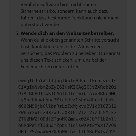
Veraltete Software birgt nicht nur ein
Sicherheitsrisiko, sondern kann auch dazu
führen, dass bestimmte Funktionen nicht mehr
unterstützt werden.
Wende dich an den Webseitenbetreiber.
Wenn du alle oben genannten Schritte versucht
hast, kontaktiere uns bitte. Wir werden
versuchen, das Problem zu beheben. Du kannst
uns diesen Text schicken, um uns bei der
Fehlersuche zu unterstützen:
ewogICJuYW1lIjogIk5ldHdvcmtFcnJvciIs
CiAgImNvbmZpZyI6IHsKICAgICJtZXRob2Qi
OiAiR0VUIiwKICAgICJ1cmwiOiAiaHR0cHM6
Ly9hcGkueC5ha3MtcHJvZC5hdWRhcmlzLm5l
dC92MS9jbGllbnRzLzIxMjkvd2Vic2l0ZS12
ZWhpY2xlcz93ZWJzaXRlPTVlZjViZDc5Yjkz
ZTU2MWZjODdjZTgwMCZmaWx0ZXJbMF1bZmll
bGRdPWlzT3duJmZpbHRlclswXVt2YWx1ZV09
dHJ1ZSZmaWx0ZXJbMV1bZmllbGRdPW1vZGVs