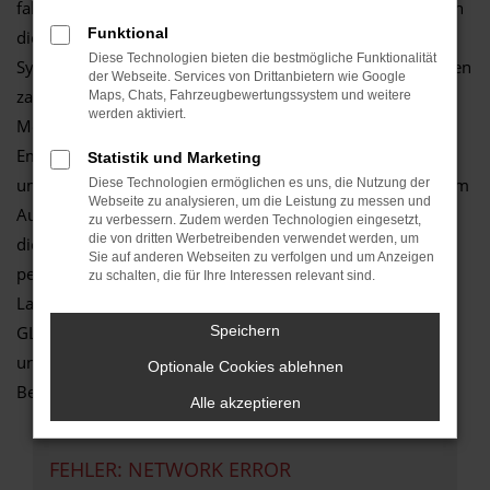
falsch. Für Fahrten in Wuppertal und Umgebung eignet sich
Funktional
dieses Modell ganz vortrefflich und bietet die perfekte
Diese Technologien bieten die bestmögliche Funktionalität
Synthese aus Effizienz und jeder Menge Komfort. Neben den
der Webseite. Services von Drittanbietern wie Google
zahlreichen „harten“ Argumenten zugunsten einer
Maps, Chats, Fahrzeugbewertungssystem und weitere
werden aktiviert.
Mercedes-Benz GLC-Klasse in Wuppertal treten die
Emotionen. Eine Mercedes-Benz GLC-Klasse sieht einfach
Statistik und Marketing
umwerfend aus und das Fahren macht schlichtweg Spaß. Im
Diese Technologien ermöglichen es uns, die Nutzung der
Webseite zu analysieren, um die Leistung zu messen und
Autozentrum Schmitz wissen wir um die vielen Vorteile
zu verbessern. Zudem werden Technologien eingesetzt,
die von dritten Werbetreibenden verwendet werden, um
dieses Modells und können Ihnen diese gerne in einem
Sie auf anderen Webseiten zu verfolgen und um Anzeigen
persönlichen Gespräch erläutern. Zudem sind wir in der
zu schalten, die für Ihre Interessen relevant sind.
Lage, die vielen Extras und Assistenten der Mercedes-Benz
GLC-Klasse als Neuwagen zu erklären und Sie kompetent
Speichern
und fair zu beraten. Setzen Sie auf einen inhabergeführten
Optionale Cookies ablehnen
Betrieb mit dem Herz am richtigen Fleck.
Alle akzeptieren
FEHLER: NETWORK ERROR