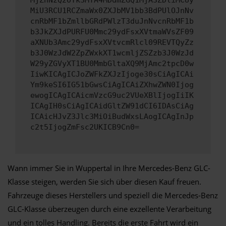
MjZhNzQ2OTk3MTA4MDdmZGQ1MjA3ZDliMCUy
MiU3RCU1RCZmaWx0ZXJbMV1bb3BdPUlOJnNv
cnRbMF1bZmllbGRdPWlzT3duJnNvcnRbMF1b
b3JkZXJdPURFU0Mmc29ydFsxXVtmaWVsZF09
aXNUb3Amc29ydFsxXVtvcmRlcl09REVTQyZz
b3J0WzJdW2ZpZWxkXT1wcmljZSZzb3J0WzJd
W29yZGVyXT1BU0MmbGltaXQ9MjAmc2tpcD0w
IiwKICAgICJoZWFkZXJzIjoge30sCiAgICAi
Ym9keSI6IG51bGwsCiAgICAiZXhwZWN0Ijog
ewogICAgICAicmVzcG9uc2VUeXBlIjogIiIK
ICAgIH0sCiAgICAidGltZW91dCI6IDAsCiAg
ICAicHJvZ3Jlc3MiOiBudWxsLAogICAgInJp
c2t5IjogZmFsc2UKICB9Cn0=
Wann immer Sie in Wuppertal in Ihre Mercedes-Benz GLC-
Klasse steigen, werden Sie sich über diesen Kauf freuen.
Fahrzeuge dieses Herstellers und speziell die Mercedes-Benz
GLC-Klasse überzeugen durch eine exzellente Verarbeitung
und ein tolles Handling. Bereits die erste Fahrt wird ein