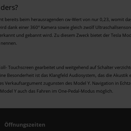
nders?
ginnt bereits beim herausragenden cw-Wert von nur 0,23, womit da
ird dank einer 360° Kamera sowie gleich zwölf Ultraschallsensore
h erkannt und gebannt wird. Zu diesem Zweck bietet der Tesla Mo
u nennen.
ll- Touchscreen gearbeitet und weitgehend auf Schalter verzich
ine Besonderheit ist das Klangfeld Audiosystem, das die Akustik
iges Verkaufsargument zugunsten des Model Y. Navigation in Echtze
la Model Y auch das Fahren im One-Pedal-Modus möglich.
Öffnungszeiten