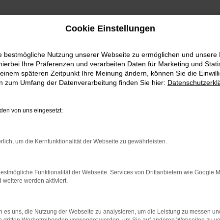
Cookie Einstellungen
ie bestmögliche Nutzung unserer Webseite zu ermöglichen und unsere
hierbei Ihre Präferenzen und verarbeiten Daten für Marketing und Stati
h Wuppertal
einem späteren Zeitpunkt Ihre Meinung ändern, können Sie die Einwillig
en zum Umfang der Datenverarbeitung finden Sie hier:
Datenschutzerkl
erservice nach Wuppertal
en von uns eingesetzt:
SERE EMPFEHLUNG FÜR 
rlich, um die Kernfunktionalität der Webseite zu gewährleisten.
in Wuppertal und Umgebung eignet sich dieses Modell ganz vortref
gunsten eines Tesla Model Y in Wuppertal treten die Emotionen.
estmögliche Funktionalität der Webseite. Services von Drittanbietern wie Google 
n wir um die vielen Vorteile dieses Modells und können Ihnen d
eitere werden aktiviert.
sla Model Y als Neuwagen zu erklären und Sie kompetent und fair z
 es uns, die Nutzung der Webseite zu analysieren, um die Leistung zu messen u