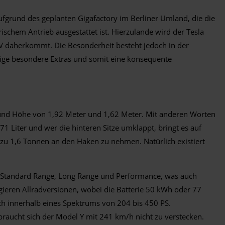
ufgrund des geplanten Gigafactory im Berliner Umland, die die
schem Antrieb ausgestattet ist. Hierzulande wird der Tesla
UV daherkommt. Die Besonderheit besteht jedoch in der
inige besondere Extras und somit eine konsequente
e und Höhe von 1,92 Meter und 1,62 Meter. Mit anderen Worten
1 Liter und wer die hinteren Sitze umklappt, bringt es auf
 zu 1,6 Tonnen an den Haken zu nehmen. Natürlich existiert
n Standard Range, Long Range und Performance, was auch
ieren Allradversionen, wobei die Batterie 50 kWh oder 77
ich innerhalb eines Spektrums von 204 bis 450 PS.
raucht sich der Model Y mit 241 km/h nicht zu verstecken.