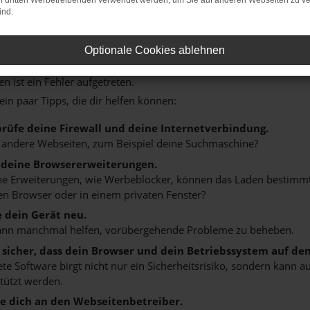
on dritten Werbetreibenden verwendet werden, um Sie auf anderen Webseiten zu ve
ind.
Optionale Cookies ablehnen
: NETWORK ERROR
n ist ein Fehler aufgetreten.
 ein paar Tipps, die dir helfen können:
rüfe deine Firewall und deine Internetverbindung.
 andere Webseiten, zum Beispiel deine Suchmaschine?
 deine Browsererweiterungen.
 Erweiterungen, wie Werbeblocker, können das Laden bestimmter 
n Browser oder in einem privaten Fenster?
e dein Gerät neu.
ann manchmal helfen, vorübergehende Probleme zu beheben.
e sicher, dass dein Browser und dein Betriebssystem auf de
ete Software birgt nicht nur ein Sicherheitsrisiko, sondern kann
tützt werden.
 dich an den Webseitenbetreiber.