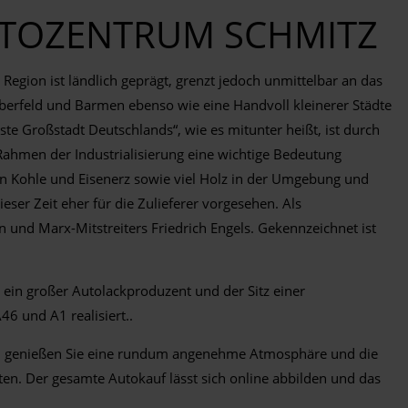
UTOZENTRUM SCHMITZ
gion ist ländlich geprägt, grenzt jedoch unmittelbar an das
Elberfeld und Barmen ebenso wie eine Handvoll kleinerer Städte
te Großstadt Deutschlands“, wie es mitunter heißt, ist durch
Rahmen der Industrialisierung eine wichtige Bedeutung
von Kohle und Eisenerz sowie viel Holz in der Umgebung und
er Zeit eher für die Zulieferer vorgesehen. Als
und Marx-Mitstreiters Friedrich Engels. Gekennzeichnet ist
 ein großer Autolackproduzent und der Sitz einer
 und A1 realisiert..
rt, genießen Sie eine rundum angenehme Atmosphäre und die
ten. Der gesamte Autokauf lässt sich online abbilden und das