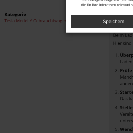
Technologien eingesetzt, die v
die für Ihre Interessen relevant s
Kategorie
Tesla Model Y Gebrauchtwagen Wuppertal
Speichern
FEHLER
Beim Lade
Hier sind
Überp
Laden
Prüfe
Manche
andere
Start
Das k
Stell
Veralt
unters
Wende