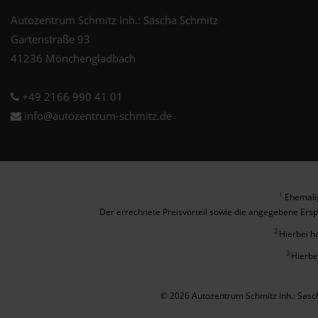
Autozentrum Schmitz Inh.: Sascha Schmitz
Gartenstraße 93
41236 Mönchengladbach
+49 2166 990 41 01
info@autozentrum-schmitz.de
Ehemalig
1
Der errechnete Preisvorteil sowie die angegebene Ersp
2
Hierbei h
3
Hierbe
© 2026 Autozentrum Schmitz Inh.: Sas