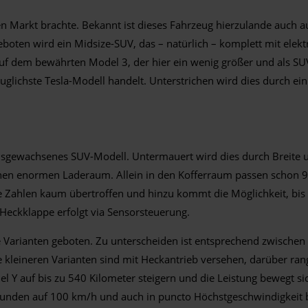
en Markt brachte. Bekannt ist dieses Fahrzeug hierzulande auch a
ten wird ein Midsize-SUV, das – natürlich – komplett mit elektri
n auf dem bewährten Model 3, der hier ein wenig größer und als S
tauglichste Tesla-Modell handelt. Unterstrichen wird dies durch e
n ausgewachsenes SUV-Modell. Untermauert wird dies durch Breit
 einen enormen Laderaum. Allein in den Kofferraum passen schon 97
he Zahlen kaum übertroffen und hinzu kommt die Möglichkeit, bis
eckklappe erfolgt via Sensorsteuerung.
 Varianten geboten. Zu unterscheiden ist entsprechend zwische
leineren Varianten sind mit Heckantrieb versehen, darüber rang
el Y auf bis zu 540 Kilometer steigern und die Leistung bewegt s
kunden auf 100 km/h und auch in puncto Höchstgeschwindigkeit b