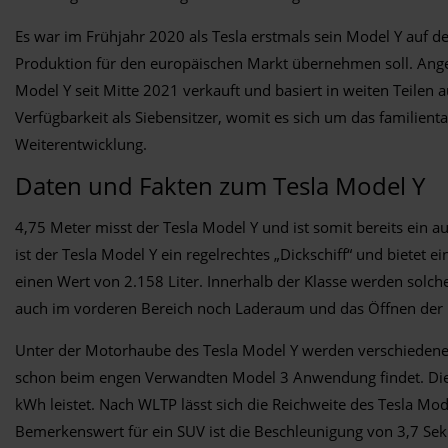
Es war im Frühjahr 2020 als Tesla erstmals sein Model Y auf d
Produktion für den europäischen Markt übernehmen soll. Angebo
Model Y seit Mitte 2021 verkauft und basiert in weiten Teile
Verfügbarkeit als Siebensitzer, womit es sich um das familien
Weiterentwicklung.
Daten und Fakten zum Tesla Model Y
4,75 Meter misst der Tesla Model Y und ist somit bereits ei
ist der Tesla Model Y ein regelrechtes „Dickschiff“ und bietet
einen Wert von 2.158 Liter. Innerhalb der Klasse werden solc
auch im vorderen Bereich noch Laderaum und das Öffnen der H
Unter der Motorhaube des Tesla Model Y werden verschiedene
schon beim engen Verwandten Model 3 Anwendung findet. Die k
kWh leistet. Nach WLTP lässt sich die Reichweite des Tesla Mod
Bemerkenswert für ein SUV ist die Beschleunigung von 3,7 Se