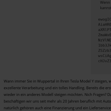
Wenn d
kannst
ewogI
AiaHR
aXRlP
ZmaWx
NzVlN
1bb3J
ZSZzb
wsCiA
cHJvZ
Wann immer Sie in Wuppertal in Ihren Tesla Model Y steigen, w
exzellente Verarbeitung und ein tolles Handling. Bereits die e
wieder in ein anderes Modell steigen möchten. Nich Fragen? D
beschäftigen wir uns seit mehr als 20 Jahren beruflich mit A
natürlich gehören auch eine Finanzierung und ein Lieferservi