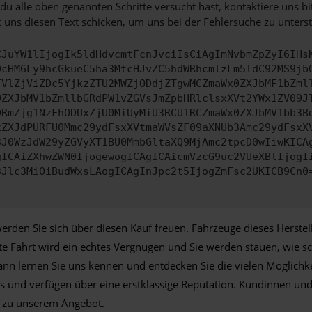
u alle oben genannten Schritte versucht hast, kontaktiere uns 
 uns diesen Text schicken, um uns bei der Fehlersuche zu unterst
CJuYW1lIjogIk5ldHdvcmtFcnJvciIsCiAgImNvbmZpZyI6IHs
0cHM6Ly9hcGkueC5ha3MtcHJvZC5hdWRhcmlzLm5ldC92MS9jb
TVlZjViZDc5YjkzZTU2MWZjODdjZTgwMCZmaWx0ZXJbMF1bZml
0ZXJbMV1bZmllbGRdPW1vZGVsJmZpbHRlclsxXVt2YWx1ZV09J
DRmZjg1NzFhODUxZjU0MiUyMiU3RCU1RCZmaWx0ZXJbMV1bb3B
kZXJdPURFU0Mmc29ydFsxXVtmaWVsZF09aXNUb3Amc29ydFsxX
3J0WzJdW29yZGVyXT1BU0MmbGltaXQ9MjAmc2tpcD0wIiwKICA
gICAiZXhwZWN0IjogewogICAgICAicmVzcG9uc2VUeXBlIjogI
3Jlc3MiOiBudWxsLAogICAgInJpc2t5IjogZmFsc2UKICB9Cn0
erden Sie sich über diesen Kauf freuen. Fahrzeuge dieses Herstel
rste Fahrt wird ein echtes Vergnügen und Sie werden stauen, wie s
ann lernen Sie uns kennen und entdecken Sie die vielen Möglichke
utos und verfügen über eine erstklassige Reputation. Kundinnen 
ce zu unserem Angebot.