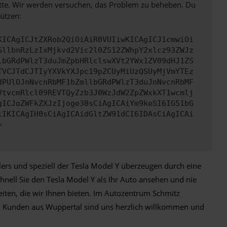
bitte. Wir werden versuchen, das Problem zu beheben. Du
ützen:
KICAgICJtZXRob2QiOiAiR0VUIiwKICAgICJ1cmwiOi
GllbnRzLzIxMjkvd2Vic2l0ZS12ZWhpY2xlcz93ZWJz
lbGRdPWlzT3duJmZpbHRlclswXVt2YWx1ZV09dHJ1ZS
TVCJTdCJTIyYXVkYXJpc19pZCUyMiUzQSUyMjVmYTEz
dPUlOJnNvcnRbMF1bZmllbGRdPWlzT3duJnNvcnRbMF
VtvcmRlcl09REVTQyZzb3J0WzJdW2ZpZWxkXT1wcmlj
gICJoZWFkZXJzIjoge30sCiAgICAiYm9keSI6IG51bG
iIKICAgIH0sCiAgICAidGltZW91dCI6IDAsCiAgICAi
=
lers und speziell der Tesla Model Y überzeugen durch eine
chnell Sie den Tesla Model Y als Ihr Auto ansehen und nie
iten, die wir Ihnen bieten. Im Autozentrum Schmitz
und Kunden aus Wuppertal sind uns herzlich willkommen und