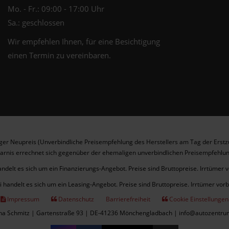
Mo. - Fr.: 09:00 - 17:00 Uhr
Sa.: geschlossen
Wir empfehlen Ihnen, für eine Besichtigung
einen Termin zu vereinbaren.
er Neupreis (Unverbindliche Preisempfehlung des Herstellers am Tag der Erstz
arnis errechnet sich gegenüber der ehemaligen unverbindlichen Preisempfehlun
andelt es sich um ein Finanzierungs-Angebot. Preise sind Bruttopreise. Irrtümer 
i handelt es sich um ein Leasing-Angebot. Preise sind Bruttopreise. Irrtümer vor
Impressum
Datenschutz
Barrierefreiheit
Cookie Einstellungen
cha Schmitz | Gartenstraße 93 | DE-41236 Mönchengladbach | info@autozentru