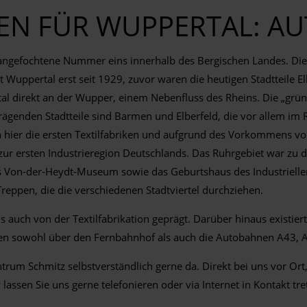
N FÜR WUPPERTAL: A
ngefochtene Nummer eins innerhalb des Bergischen Landes. Die Re
rt Wuppertal erst seit 1929, zuvor waren die heutigen Stadtteile 
l direkt an der Wupper, einem Nebenfluss des Rheins. Die „grüns
ägenden Stadtteile sind Barmen und Elberfeld, die vor allem im 
ten hier die ersten Textilfabriken und aufgrund des Vorkommens 
 ersten Industrieregion Deutschlands. Das Ruhrgebiet war zu dies
 Von-der-Heydt-Museum sowie das Geburtshaus des Industriellen 
reppen, die die verschiedenen Stadtviertel durchziehen.
auch von der Textilfabrikation geprägt. Darüber hinaus existiert
 sowohl über den Fernbahnhof als auch die Autobahnen A43, A46
rum Schmitz selbstverständlich gerne da. Direkt bei uns vor O
ssen Sie uns gerne telefonieren oder via Internet in Kontakt tre