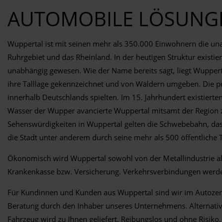
AUTOMOBILE LÖSUNGE
Wuppertal ist mit seinen mehr als 350.000 Einwohnern die una
Ruhrgebiet und das Rheinland. In der heutigen Struktur existie
unabhängig gewesen. Wie der Name bereits sagt, liegt Wupperta
ihre Talllage gekennzeichnet und von Wäldern umgeben. Die pr
innerhalb Deutschlands spielten. Im 15. Jahrhundert existier
Wasser der Wupper avancierte Wuppertal mitsamt der Region zur
Sehenswürdigkeiten in Wuppertal gelten die Schwebebahn, das
die Stadt unter anderem durch seine mehr als 500 öffentliche T
Ökonomisch wird Wuppertal sowohl von der Metallindustrie als 
Krankenkasse bzw. Versicherung. Verkehrsverbindungen werden
Für Kundinnen und Kunden aus Wuppertal sind wir im Autozent
Beratung durch den Inhaber unseres Unternehmens. Alternativ la
Fahrzeug wird zu Ihnen geliefert. Reibungslos und ohne Risiko.